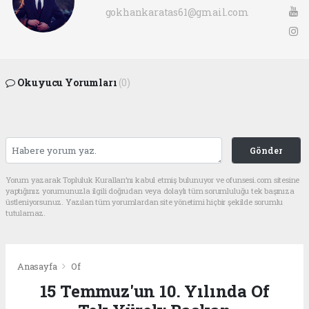
gokhankaratas61@gmail.com
Okuyucu Yorumları
(0)
Gönder
Yorum yazarak Topluluk Kuralları’nı kabul etmiş bulunuyor ve ofunsesi.com sitesine
yaptığınız yorumunuzla ilgili doğrudan veya dolaylı tüm sorumluluğu tek başınıza
üstleniyorsunuz. Yazılan tüm yorumlardan site yönetimi hiçbir şekilde sorumlu
tutulamaz.
Anasayfa
Of
15 Temmuz'un 10. Yılında Of