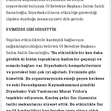
ziyaretlerde bulunan Of Belediye Başkanı Salim Salih
Sarıalioğlu, Diyarbakırlıların etkinliğe gösterdiği
ilgiden duyduğu memnuniyeti dile getirdi.
EVİMİZDE GİBİ HİSSETTİK
Yapılan etkinliklerle kardeşlik bağlarının
sağlamlaştırıldığını belirten Of Belediye Başkanı
Salim Salih Sarıalioğlu,
“Bu etkinlikle bir kez daha
gördük ki bizim toprakların kadim bir geçmişi ve
sımsıkı bağları var. Diyarbakırlı hemşehrilerimiz
ve protokol bizi çok iyi ağırladı. Evimizde gibi
hissettik. Bu organizasyonda emeği geçen herkese
ve eski Dernekpazarı Kaymakamımız şimdiki
Diyarbakır Vali Yardımcısı Murat Yıldız’a
teşekkür ediyorum. Kardeş şehir Sur ilçemizin
tarihi mekanlarını ziyaret ettik. Bu etkinlikle Sur
ve Of kardeşliğini hep beraber imza altına aldık.