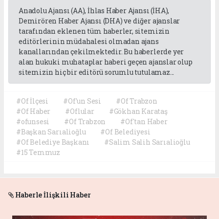
Anadolu Ajansı (AA), İhlas Haber Ajansı (İHA),
Demirören Haber Ajansı (DHA) ve diğer ajanslar
tarafından eklenen tüm haberler, sitemizin
editörlerinin müdahalesi olmadan ajans
kanallarından çekilmektedir. Bu haberlerde yer
alan hukuki muhataplar haberi geçen ajanslar olup
sitemizin hiç bir editörü sorumlu tutulamaz...
#Of İlçesi
#Of'un Sesi
#Of Trabzon
#Of Haber
#Oflular
#Gökhan Karataş
#ofunsesi
#Of Trabzon
#Of'tan Haber
#Başkan Sarıalioğlu
#Of Belediyesi
#Of Belediye Başkanı
#Salim Salih Sarıalioğlu
#15 Temmuz
Haberle İlişkili Haber