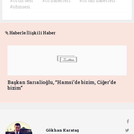
#Of'un Sesi
#Of haberleri
#Of'tan haberleri
#ofunsesi
Haberle İlişkili Haber
Başkan Sarıalioğlu, “Hamsi’de bizim, Ciğer’de
bizim”
Gökhan Karataş