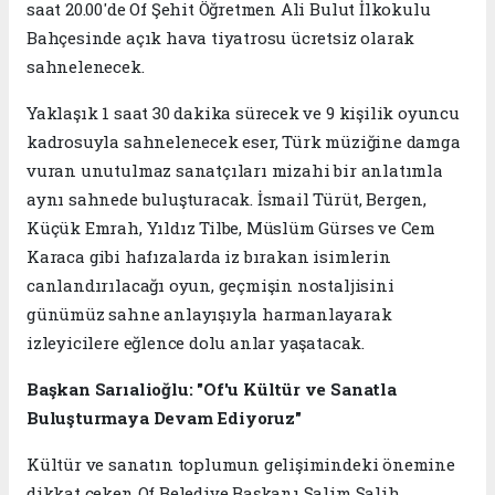
saat 20.00'de Of Şehit Öğretmen Ali Bulut İlkokulu
Bahçesinde açık hava tiyatrosu ücretsiz olarak
sahnelenecek.
Yaklaşık 1 saat 30 dakika sürecek ve 9 kişilik oyuncu
kadrosuyla sahnelenecek eser, Türk müziğine damga
vuran unutulmaz sanatçıları mizahi bir anlatımla
aynı sahnede buluşturacak. İsmail Türüt, Bergen,
Küçük Emrah, Yıldız Tilbe, Müslüm Gürses ve Cem
Karaca gibi hafızalarda iz bırakan isimlerin
canlandırılacağı oyun, geçmişin nostaljisini
günümüz sahne anlayışıyla harmanlayarak
izleyicilere eğlence dolu anlar yaşatacak.
Başkan Sarıalioğlu: "Of'u Kültür ve Sanatla
Buluşturmaya Devam Ediyoruz"
Kültür ve sanatın toplumun gelişimindeki önemine
dikkat çeken Of Belediye Başkanı Salim Salih