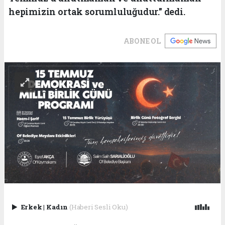
hepimizin ortak sorumluluğudur." dedi.
ABONE OL
Erkek
|
Kadın
(Haberi Sesli Oku)