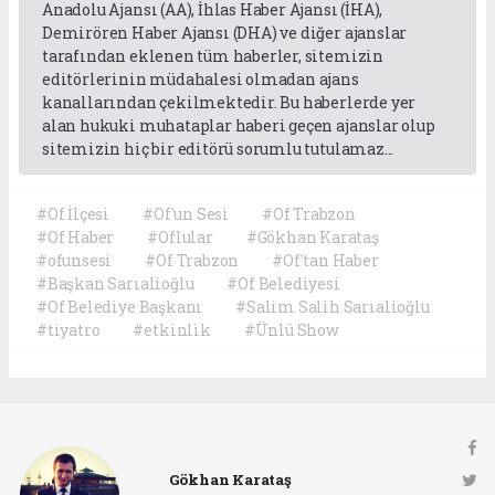
Anadolu Ajansı (AA), İhlas Haber Ajansı (İHA),
Demirören Haber Ajansı (DHA) ve diğer ajanslar
tarafından eklenen tüm haberler, sitemizin
editörlerinin müdahalesi olmadan ajans
kanallarından çekilmektedir. Bu haberlerde yer
alan hukuki muhataplar haberi geçen ajanslar olup
sitemizin hiç bir editörü sorumlu tutulamaz...
#Of İlçesi
#Of'un Sesi
#Of Trabzon
#Of Haber
#Oflular
#Gökhan Karataş
#ofunsesi
#Of Trabzon
#Of'tan Haber
#Başkan Sarıalioğlu
#Of Belediyesi
#Of Belediye Başkanı
#Salim Salih Sarıalioğlu
#tiyatro
#etkinlik
#Ünlü Show
Gökhan Karataş