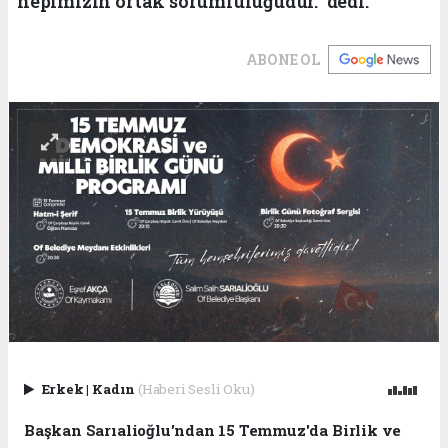
hepimizin ortak sorumluluğudur." dedi.
ABONE OL
Erkek
|
Kadın
(Haberi Sesli Oku)
Başkan Sarıalioğlu'ndan 15 Temmuz'da Birlik ve