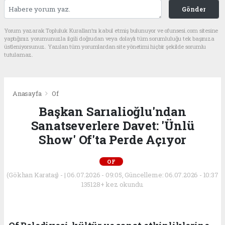
Gönder
Yorum yazarak Topluluk Kuralları’nı kabul etmiş bulunuyor ve ofunsesi.com sitesine
yaptığınız yorumunuzla ilgili doğrudan veya dolaylı tüm sorumluluğu tek başınıza
üstleniyorsunuz. Yazılan tüm yorumlardan site yönetimi hiçbir şekilde sorumlu
tutulamaz.
Anasayfa
Of
Başkan Sarıalioğlu'ndan
Sanatseverlere Davet: 'Ünlü
Show' Of'ta Perde Açıyor
OF
(Gökhan Karataş) - | 06.07.2026 - 09:05, Güncelleme: 06.07.2026 - 10:37
135128+ kez okundu.