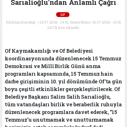
Sarıalioğlu'ndan Anlamlı Çağrı
OF
(Gökhan Karataş) - | 13.07.2026 - 14:51, Güncelleme: 14.07.2026 - 10:01
64731 kez okundu.
Of Kaymakamlığı ve Of Belediyesi
koordinasyonunda düzenlenecek 15 Temmuz
Demokrasi ve Millî Birlik Günü anma
programları kapsamında, 15 Temmuz hain
darbe girişiminin 10. yıl dönümünde Of'ta gün
boyu çeşitli etkinlikler gerçekleştirilecek. Of
Belediye Başkanı Salim Salih Sarıalioğlu,
tüm vatandaşları birlik ve beraberlik ruhuyla
düzenlenecek programlara davet ederek, "15
Temmuz'u unutmamak ve unutturmamak