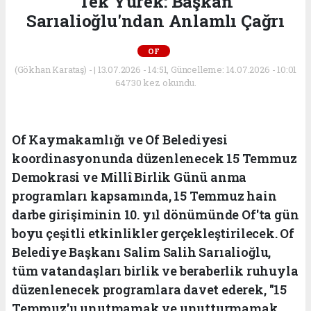
Tek Yürek: Başkan
Sarıalioğlu'ndan Anlamlı Çağrı
OF
(Gökhan Karataş) - | 13.07.2026 - 14:51, Güncelleme: 14.07.2026 - 10:01
64730 kez okundu.
Of Kaymakamlığı ve Of Belediyesi
koordinasyonunda düzenlenecek 15 Temmuz
Demokrasi ve Millî Birlik Günü anma
programları kapsamında, 15 Temmuz hain
darbe girişiminin 10. yıl dönümünde Of'ta gün
boyu çeşitli etkinlikler gerçekleştirilecek. Of
Belediye Başkanı Salim Salih Sarıalioğlu,
tüm vatandaşları birlik ve beraberlik ruhuyla
düzenlenecek programlara davet ederek, "15
Temmuz'u unutmamak ve unutturmamak