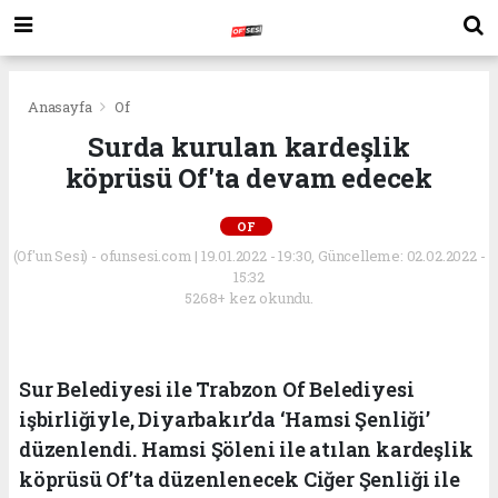
Anasayfa
Of
Surda kurulan kardeşlik
köprüsü Of'ta devam edecek
OF
(Of'un Sesi) - ofunsesi.com | 19.01.2022 - 19:30, Güncelleme: 02.02.2022 -
15:32
5268+ kez okundu.
Sur Belediyesi ile Trabzon Of Belediyesi
işbirliğiyle, Diyarbakır’da ‘Hamsi Şenliği’
düzenlendi. Hamsi Şöleni ile atılan kardeşlik
köprüsü Of’ta düzenlenecek Ciğer Şenliği ile