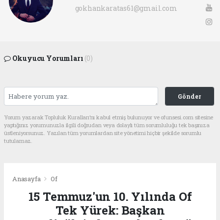
gokhankaratas61@gmail.com
Okuyucu Yorumları
(0)
Gönder
Yorum yazarak Topluluk Kuralları’nı kabul etmiş bulunuyor ve ofunsesi.com sitesine
yaptığınız yorumunuzla ilgili doğrudan veya dolaylı tüm sorumluluğu tek başınıza
üstleniyorsunuz. Yazılan tüm yorumlardan site yönetimi hiçbir şekilde sorumlu
tutulamaz.
Anasayfa
Of
15 Temmuz'un 10. Yılında Of
Tek Yürek: Başkan