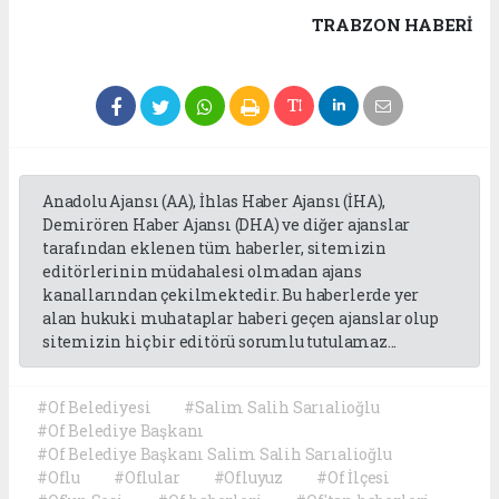
TRABZON HABERİ
Anadolu Ajansı (AA), İhlas Haber Ajansı (İHA),
Demirören Haber Ajansı (DHA) ve diğer ajanslar
tarafından eklenen tüm haberler, sitemizin
editörlerinin müdahalesi olmadan ajans
kanallarından çekilmektedir. Bu haberlerde yer
alan hukuki muhataplar haberi geçen ajanslar olup
sitemizin hiç bir editörü sorumlu tutulamaz...
#Of Belediyesi
#Salim Salih Sarıalioğlu
#Of Belediye Başkanı
#Of Belediye Başkanı Salim Salih Sarıalioğlu
#Oflu
#Oflular
#Ofluyuz
#Of İlçesi