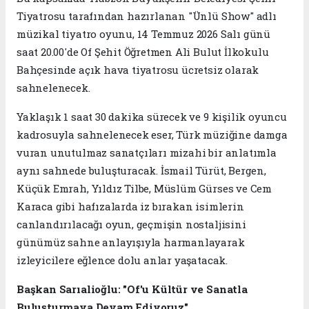
Tiyatrosu tarafından hazırlanan "Ünlü Show" adlı
müzikal tiyatro oyunu, 14 Temmuz 2026 Salı günü
saat 20.00'de Of Şehit Öğretmen Ali Bulut İlkokulu
Bahçesinde açık hava tiyatrosu ücretsiz olarak
sahnelenecek.
Yaklaşık 1 saat 30 dakika sürecek ve 9 kişilik oyuncu
kadrosuyla sahnelenecek eser, Türk müziğine damga
vuran unutulmaz sanatçıları mizahi bir anlatımla
aynı sahnede buluşturacak. İsmail Türüt, Bergen,
Küçük Emrah, Yıldız Tilbe, Müslüm Gürses ve Cem
Karaca gibi hafızalarda iz bırakan isimlerin
canlandırılacağı oyun, geçmişin nostaljisini
günümüz sahne anlayışıyla harmanlayarak
izleyicilere eğlence dolu anlar yaşatacak.
Başkan Sarıalioğlu: "Of'u Kültür ve Sanatla
Buluşturmaya Devam Ediyoruz"