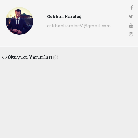
Gökhan Karataş
gokhankaratas61@gmail.com
Okuyucu Yorumları
(0)
Gönder
Yorum yazarak Topluluk Kuralları’nı kabul etmiş bulunuyor ve ofunsesi.com sitesine
yaptığınız yorumunuzla ilgili doğrudan veya dolaylı tüm sorumluluğu tek başınıza
üstleniyorsunuz. Yazılan tüm yorumlardan site yönetimi hiçbir şekilde sorumlu
tutulamaz.