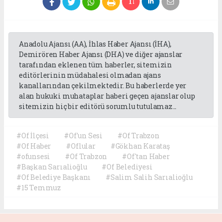
Anadolu Ajansı (AA), İhlas Haber Ajansı (İHA),
Demirören Haber Ajansı (DHA) ve diğer ajanslar
tarafından eklenen tüm haberler, sitemizin
editörlerinin müdahalesi olmadan ajans
kanallarından çekilmektedir. Bu haberlerde yer
alan hukuki muhataplar haberi geçen ajanslar olup
sitemizin hiç bir editörü sorumlu tutulamaz...
#Of İlçesi
#Of'un Sesi
#Of Trabzon
#Of Haber
#Oflular
#Gökhan Karataş
#ofunsesi
#Of Trabzon
#Of'tan Haber
#Başkan Sarıalioğlu
#Of Belediyesi
#Of Belediye Başkanı
#Salim Salih Sarıalioğlu
#15 Temmuz