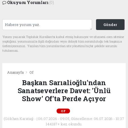
Okuyucu Yorumları
(0)
Gönder
Yorum yazarak Topluluk Kuralları’nı kabul etmiş bulunuyor ve ofunsesi.com sitesine
yaptığınız yorumunuzla ilgili doğrudan veya dolaylı tüm sorumluluğu tek başınıza
üstleniyorsunuz. Yazılan tüm yorumlardan site yönetimi hiçbir şekilde sorumlu
tutulamaz.
Anasayfa
Of
Başkan Sarıalioğlu'ndan
Sanatseverlere Davet: 'Ünlü
Show' Of'ta Perde Açıyor
OF
(Gökhan Karataş) - | 06.07.2026 - 09:05, Güncelleme: 06.07.2026 - 10:37
144187+ kez okundu.