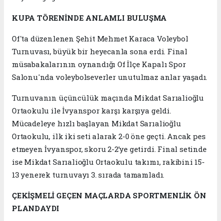
KUPA TÖRENİNDE ANLAMLI BULUŞMA
Of'ta düzenlenen Şehit Mehmet Karaca Voleybol
Turnuvası, büyük bir heyecanla sona erdi. Final
müsabakalarının oynandığı Of İlçe Kapalı Spor
Salonu'nda voleybolseverler unutulmaz anlar yaşadı.
Turnuvanın üçüncülük maçında Mikdat Sarıalioğlu
Ortaokulu ile İvyanspor karşı karşıya geldi.
Mücadeleye hızlı başlayan Mikdat Sarıalioğlu
Ortaokulu, ilk iki seti alarak 2-0 öne geçti. Ancak pes
etmeyen İvyanspor, skoru 2-2’ye getirdi. Final setinde
ise Mikdat Sarıalioğlu Ortaokulu takımı, rakibini 15-
13 yenerek turnuvayı 3. sırada tamamladı.
ÇEKİŞMELİ GEÇEN MAÇLARDA SPORTMENLİK ÖN
PLANDAYDI