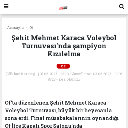
Anasayfa
Of
Şehit Mehmet Karaca Voleybol
Turnuvası'nda şampiyon
Kızılelma
OF
(Gökhan Karataş) - | 01.06.2025 - 23:10, Güncelleme: 03.06.2025 - 13:05
8323+ kez okundu.
Of'ta düzenlenen Şehit Mehmet Karaca
Voleybol Turnuvası, büyük bir heyecanla
sona erdi. Final müsabakalarının oynandığı
Of İlçe Kapalı Spor Salonu'nda