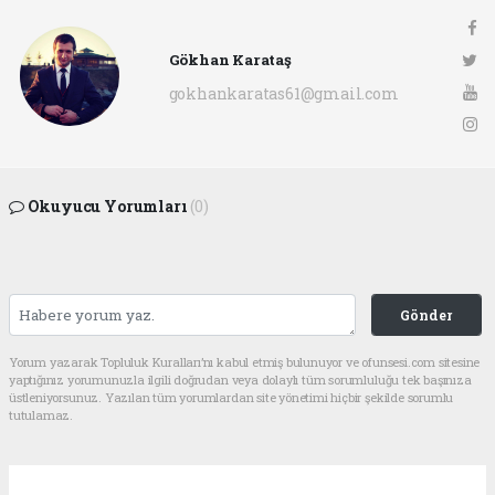
Gökhan Karataş
gokhankaratas61@gmail.com
Okuyucu Yorumları
(0)
Gönder
Yorum yazarak Topluluk Kuralları’nı kabul etmiş bulunuyor ve ofunsesi.com sitesine
yaptığınız yorumunuzla ilgili doğrudan veya dolaylı tüm sorumluluğu tek başınıza
üstleniyorsunuz. Yazılan tüm yorumlardan site yönetimi hiçbir şekilde sorumlu
tutulamaz.