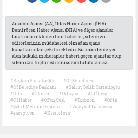
Anadolu Ajansı (AA), İhlas Haber Ajansı (İHA),
Demirören Haber Ajansı (DHA) ve diğer ajanslar
tarafından eklenen tüm haberler, sitemizin
editörlerinin müdahalesi olmadan ajans
kanallarından çekilmektedir. Bu haberlerde yer
alan hukuki muhataplar haberi geçen ajanslar olup
sitemizin hiç bir editörü sorumlu tutulamaz...
#Başkan Sarıalioğlu
#Of Belediyesi
#Of Belediye Başkanı
#Salim Salih Sarıalioğlu
#Oflu
#Oflular
#Ofluyuz
#Of İlçesi
#Of Haber
#Of'un Sesi
#Trabzon
#Of'ta
#Şehit Mehmet Karaca
#Voleybol Turnuvası
#şampiyon
#Kızılelma