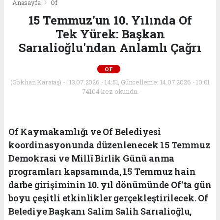
Anasayfa
Of
15 Temmuz'un 10. Yılında Of
Tek Yürek: Başkan
Sarıalioğlu'ndan Anlamlı Çağrı
OF
(Gökhan Karataş) - | 13.07.2026 - 14:51, Güncelleme: 14.07.2026 - 10:01
74104 kez okundu.
Of Kaymakamlığı ve Of Belediyesi
koordinasyonunda düzenlenecek 15 Temmuz
Demokrasi ve Millî Birlik Günü anma
programları kapsamında, 15 Temmuz hain
darbe girişiminin 10. yıl dönümünde Of'ta gün
boyu çeşitli etkinlikler gerçekleştirilecek. Of
Belediye Başkanı Salim Salih Sarıalioğlu,