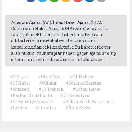
Anadolu Ajansı (AA), İhlas Haber Ajansı (İHA),
Demirören Haber Ajansı (DHA) ve diğer ajanslar
tarafından eklenen tüm haberler, sitemizin
editörlerinin müdahalesi olmadan ajans
kanallarından çekilmektedir. Bu haberlerde yer
alan hukuki muhataplar haberi geçen ajanslar olup
sitemizin hiç bir editörü sorumlu tutulamaz...
#Of İlçesi
#Of'un Sesi
#Of Trabzon
#Of Haber
#Oflular
#Gökhan Karataş
#ofunsesi
#Of Trabzon
#Of'tan Haber
#Başkan Sarıalioğlu
#Of Belediyesi
#Of Belediye Başkanı
#Salim Salih Sarıalioğlu
#tiyatro
#etkinlik
#Ünlü Show