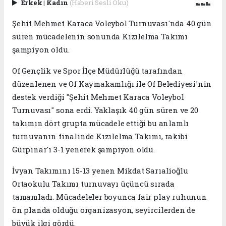
Erkek
|
Kadın
(Haberi Sesli Oku)
Şehit Mehmet Karaca Voleybol Turnuvası'nda 40 gün
süren mücadelenin sonunda Kızılelma Takımı
şampiyon oldu.
Of Gençlik ve Spor İlçe Müdürlüğü tarafından
düzenlenen ve Of Kaymakamlığı ile Of Belediyesi'nin
destek verdiği "Şehit Mehmet Karaca Voleybol
Turnuvası" sona erdi. Yaklaşık 40 gün süren ve 20
takımın dört grupta mücadele ettiği bu anlamlı
turnuvanın finalinde Kızılelma Takımı, rakibi
Gürpınar'ı 3-1 yenerek şampiyon oldu.
İvyan Takımını 15-13 yenen Mikdat Sarıalioğlu
Ortaokulu Takımı turnuvayı üçüncü sırada
tamamladı. Mücadeleler boyunca fair play ruhunun
ön planda olduğu organizasyon, seyircilerden de
büyük ilgi gördü.