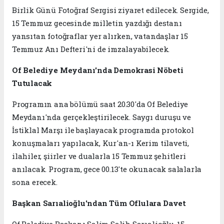
Birlik Günü Fotoğraf Sergisi ziyaret edilecek. Sergide,
15 Temmuz gecesinde milletin yazdığı destanı
yansıtan fotoğraflar yer alırken, vatandaşlar 15
Temmuz Anı Defteri'ni de imzalayabilecek.
Of Belediye Meydanı'nda Demokrasi Nöbeti
Tutulacak
Programın ana bölümü saat 20.30'da Of Belediye
Meydanı'nda gerçekleştirilecek. Saygı duruşu ve
İstiklal Marşı ile başlayacak programda protokol
konuşmaları yapılacak, Kur'an-ı Kerim tilaveti,
ilahiler, şiirler ve dualarla 15 Temmuz şehitleri
anılacak. Program, gece 00.13'te okunacak salalarla
sona erecek.
Başkan Sarıalioğlu'ndan Tüm Oflulara Davet
Of Belediye Başkanı Salim Salih Sarıalioğlu, 15