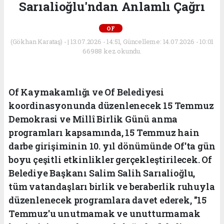
Sarıalioğlu'ndan Anlamlı Çağrı
OF
(Gökhan Karataş) - | 13.07.2026 - 14:51, Güncelleme: 14.07.2026 - 10:01
66988 kez okundu.
Of Kaymakamlığı ve Of Belediyesi
koordinasyonunda düzenlenecek 15 Temmuz
Demokrasi ve Millî Birlik Günü anma
programları kapsamında, 15 Temmuz hain
darbe girişiminin 10. yıl dönümünde Of'ta gün
boyu çeşitli etkinlikler gerçekleştirilecek. Of
Belediye Başkanı Salim Salih Sarıalioğlu,
tüm vatandaşları birlik ve beraberlik ruhuyla
düzenlenecek programlara davet ederek, "15
Temmuz'u unutmamak ve unutturmamak