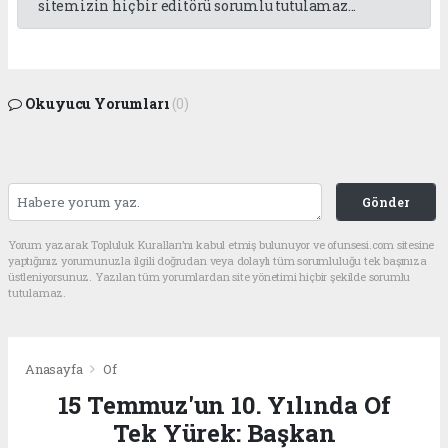
sitemizin hiç bir editörü sorumlu tutulamaz...
Okuyucu Yorumları
(0)
Gönder
Yorum yazarak Topluluk Kuralları’nı kabul etmiş bulunuyor ve ofunsesi.com sitesine
yaptığınız yorumunuzla ilgili doğrudan veya dolaylı tüm sorumluluğu tek başınıza
üstleniyorsunuz. Yazılan tüm yorumlardan site yönetimi hiçbir şekilde sorumlu
tutulamaz.
Anasayfa
Of
15 Temmuz'un 10. Yılında Of
Tek Yürek: Başkan