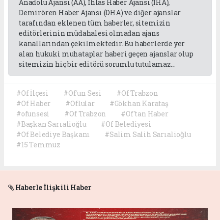
Anadolu Ajansı (AA), İhlas Haber Ajansı (İHA),
Demirören Haber Ajansı (DHA) ve diğer ajanslar
tarafından eklenen tüm haberler, sitemizin
editörlerinin müdahalesi olmadan ajans
kanallarından çekilmektedir. Bu haberlerde yer
alan hukuki muhataplar haberi geçen ajanslar olup
sitemizin hiç bir editörü sorumlu tutulamaz...
#Of İlçesi
#Of'un Sesi
#Of Trabzon
#Of Haber
#Oflular
#Gökhan Karataş
#ofunsesi
#Of Trabzon
#Of'tan Haber
#Başkan Sarıalioğlu
#Of Belediyesi
#Of Belediye Başkanı
#Salim Salih Sarıalioğlu
#15 Temmuz
Haberle İlişkili Haber