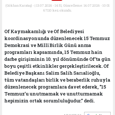
(Gökhan Karataş) - | 13.07.2026 - 14:51, Güncelleme: 14.07.2026 - 10:01
67110 kez okundu.
Of Kaymakamlığı ve Of Belediyesi
koordinasyonunda düzenlenecek 15 Temmuz
Demokrasi ve Millî Birlik Günü anma
programları kapsamında, 15 Temmuz hain
darbe girişiminin 10. yıl dönümünde Of'ta gün
boyu çeşitli etkinlikler gerçekleştirilecek. Of
Belediye Başkanı Salim Salih Sarıalioğlu,
tüm vatandaşları birlik ve beraberlik ruhuyla
düzenlenecek programlara davet ederek, "15
Temmuz'u unutmamak ve unutturmamak
hepimizin ortak sorumluluğudur." dedi.