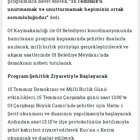
programlara davet ederek,
"15 Temmuz'u
unutmamak ve unutturmamak hepimizin ortak
sorumluluğudur."
dedi.
Of Kaymakamlığı ile Of Belediyesi koordinasyonunda
hazırlanan program kapsamında şehitler dualarla
anılacak, milli birlik yürüyüşü gerçekleştirilecek ve
akşam saatlerinde Of Belediye Meydanı'nda
demokrasi nöbeti tutulacak.
Program Şehitlik Ziyaretiyle Başlayacak
15 Temmuz Demokrasi ve Millî Birlik Günü
etkinlikleri, 15 Temmuz Çarşamba günü saat 13.00'te
Of Çarşıbaşı Büyük Camii'nde şehitler için Hatm-i
Şerif okunması ve duasının yapılmasıyla başlayacak.
Ardından saat 13.15'te ilçe protokolünün katılımıyla
şehit kabirleri ziyaret edilerek Kur'an-ı Kerim
okunacak ve dualar edilecek.