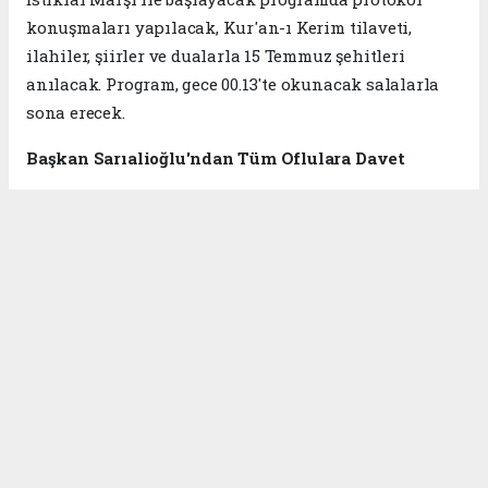
konuşmaları yapılacak, Kur'an-ı Kerim tilaveti,
ilahiler, şiirler ve dualarla 15 Temmuz şehitleri
anılacak. Program, gece 00.13'te okunacak salalarla
sona erecek.
Başkan Sarıalioğlu'ndan Tüm Oflulara Davet
Of Belediye Başkanı Salim Salih Sarıalioğlu, 15
Temmuz'un millet iradesine sahip çıkılan tarihi bir
dönüm noktası olduğunu belirterek tüm vatandaşları
anma programlarına davet etti.
Başkan Sarıalioğlu açıklamasında şu ifadelere yer
verdi:
"15 Temmuz, milletimizin vatanına ve
demokrasisine nasıl sahip çıktığının en büyük
göstergesidir. O gece gösterilen direnişi