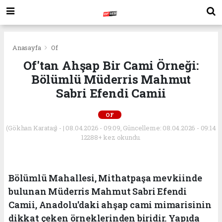
Anasayfa
Of
Of'tan Ahşap Bir Cami Örneği:
Bölümlü Müderris Mahmut
Sabri Efendi Camii
OF
(Gökhan Karataş) - | 08.04.2026 - 09:09, Güncelleme: 08.04.2026 - 09:14
12288+ kez okundu.
Bölümlü Mahallesi, Mithatpaşa mevkiinde
bulunan Müderris Mahmut Sabri Efendi
Camii, Anadolu'daki ahşap cami mimarisinin
dikkat çeken örneklerinden biridir. Yapıda