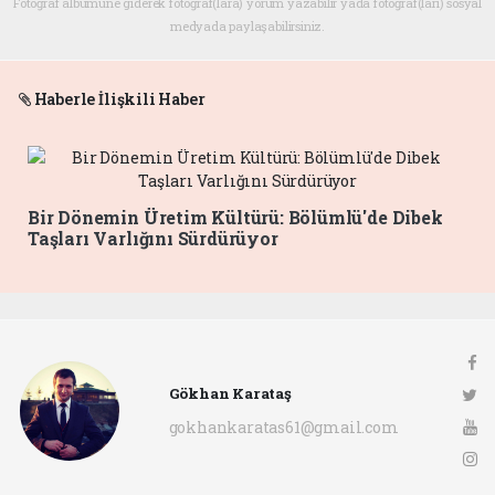
Fotoğraf albümüne giderek fotoğraf(lara) yorum yazabilir yada fotoğraf(ları) sosyal
medyada paylaşabilirsiniz.
Haberle İlişkili Haber
Bir Dönemin Üretim Kültürü: Bölümlü'de Dibek
Taşları Varlığını Sürdürüyor
Gökhan Karataş
gokhankaratas61@gmail.com