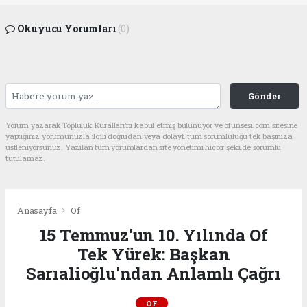
Okuyucu Yorumları
(0)
Gönder
Yorum yazarak Topluluk Kuralları’nı kabul etmiş bulunuyor ve ofunsesi.com sitesine
yaptığınız yorumunuzla ilgili doğrudan veya dolaylı tüm sorumluluğu tek başınıza
üstleniyorsunuz. Yazılan tüm yorumlardan site yönetimi hiçbir şekilde sorumlu
tutulamaz.
Anasayfa
Of
15 Temmuz'un 10. Yılında Of
Tek Yürek: Başkan
Sarıalioğlu'ndan Anlamlı Çağrı
OF