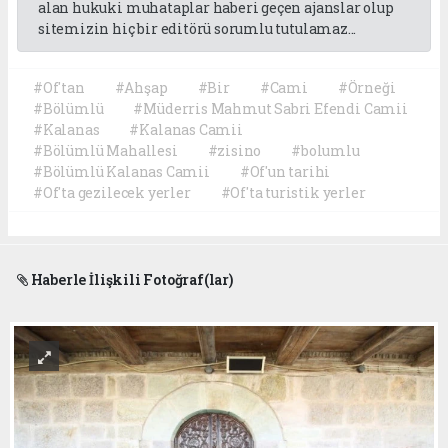
alan hukuki muhataplar haberi geçen ajanslar olup
sitemizin hiç bir editörü sorumlu tutulamaz...
#Of'tan
#Ahşap
#Bir
#Cami
#Örneği
#Bölümlü
#Müderris Mahmut Sabri Efendi Camii
#Kalanas
#Kalanas Camii
#Bölümlü Mahallesi
#zisino
#bolumlu
#Bölümlü Kalanas Camii
#Of'un tarihi
#Of'ta gezilecek yerler
#Of'ta turistik yerler
Haberle İlişkili Fotoğraf(lar)