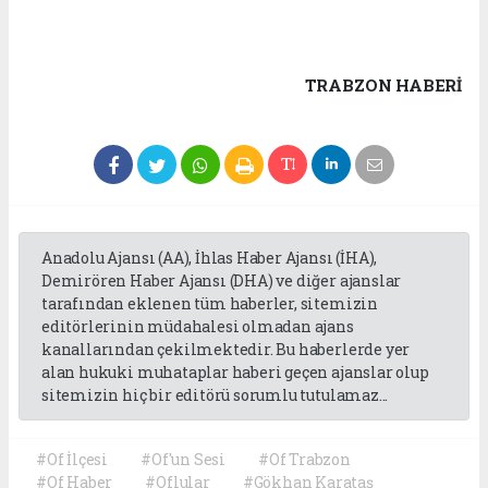
TRABZON HABERİ
Anadolu Ajansı (AA), İhlas Haber Ajansı (İHA),
Demirören Haber Ajansı (DHA) ve diğer ajanslar
tarafından eklenen tüm haberler, sitemizin
editörlerinin müdahalesi olmadan ajans
kanallarından çekilmektedir. Bu haberlerde yer
alan hukuki muhataplar haberi geçen ajanslar olup
sitemizin hiç bir editörü sorumlu tutulamaz...
#Of İlçesi
#Of'un Sesi
#Of Trabzon
#Of Haber
#Oflular
#Gökhan Karataş