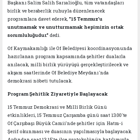
Başkanı Salim Salih Sarıalioğlu, tüm vatandaşları
birlik ve beraberlik ruhuyla düzenlenecek
programlara davet ederek,
"15 Temmuz'u
unutmamak ve unutturmamak hepimizin ortak
sorumluluğudur."
dedi.
Of Kaymakamlığı ile Of Belediyesi koordinasyonunda
hazırlanan program kapsamında şehitler dualarla
anılacak, milli birlik yürüyüşü gerçekleştirilecek ve
akşam saatlerinde Of Belediye Meydanı'nda
demokrasi nöbeti tutulacak.
Program Şehitlik Ziyaretiyle Başlayacak
15 Temmuz Demokrasi ve Millî Birlik Günü
etkinlikleri, 15 Temmuz Çarşamba günü saat 13.00'te
Of Çarşıbaşı Büyük Camii'nde şehitler için Hatm-i
Şerif okunması ve duasının yapılmasıyla başlayacak.
Ardından saat 13.15'te ilçe protokolünün katılımıyla