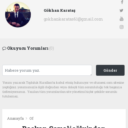
Gökhan Karataş
gokhankaratas61@gmail.com
Okuyucu Yorumları
(0)
Gönder
Yorum yazarak Topluluk Kuralları’nı kabul etmiş bulunuyor ve ofunsesi.com sitesine
yaptığınız yorumunuzla ilgili doğrudan veya dolaylı tüm sorumluluğu tek başınıza
üstleniyorsunuz. Yazılan tüm yorumlardan site yönetimi hiçbir şekilde sorumlu
tutulamaz.
Anasayfa
Of