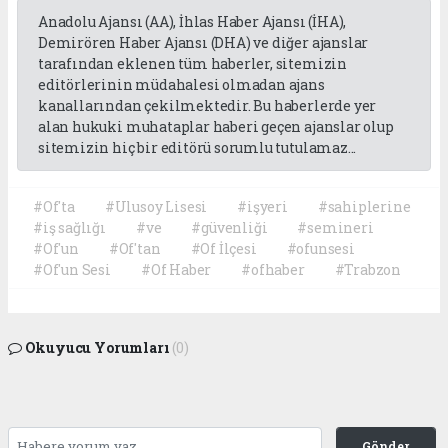
Anadolu Ajansı (AA), İhlas Haber Ajansı (İHA),
Demirören Haber Ajansı (DHA) ve diğer ajanslar
tarafından eklenen tüm haberler, sitemizin
editörlerinin müdahalesi olmadan ajans
kanallarından çekilmektedir. Bu haberlerde yer
alan hukuki muhataplar haberi geçen ajanslar olup
sitemizin hiç bir editörü sorumlu tutulamaz...
#Of'ta
#Ulusoy Lisesi
#işyeri
#sahiplerine
#iş sağlığı
#ve
#güvenliği
#semineri
#Of'un
#Of'tan
#Of İlçesi
#ofunsesi
#Of'un Sesi
#Of Haber
#ofhaber
#Trabzon
Okuyucu Yorumları
(0)
Gönder