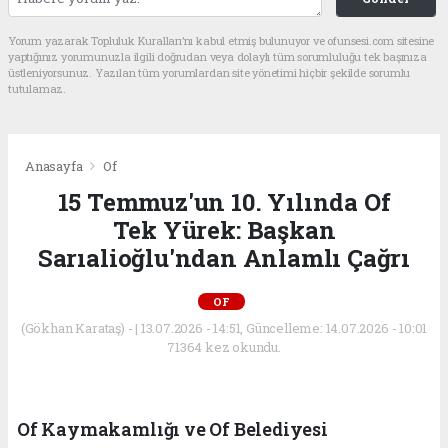
Yorum yazarak Topluluk Kuralları’nı kabul etmiş bulunuyor ve ofunsesi.com sitesine
yaptığınız yorumunuzla ilgili doğrudan veya dolaylı tüm sorumluluğu tek başınıza
üstleniyorsunuz. Yazılan tüm yorumlardan site yönetimi hiçbir şekilde sorumlu
tutulamaz.
Anasayfa
Of
15 Temmuz'un 10. Yılında Of
Tek Yürek: Başkan
Sarıalioğlu'ndan Anlamlı Çağrı
OF
(Gökhan Karataş) - | 13.07.2026 - 14:51, Güncelleme: 14.07.2026 - 10:01
71364 kez okundu.
Of Kaymakamlığı ve Of Belediyesi