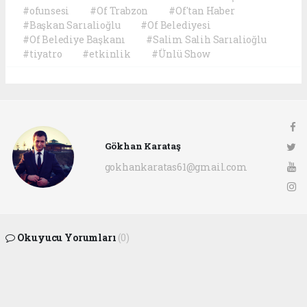
#ofunsesi
#Of Trabzon
#Of'tan Haber
#Başkan Sarıalioğlu
#Of Belediyesi
#Of Belediye Başkanı
#Salim Salih Sarıalioğlu
#tiyatro
#etkinlik
#Ünlü Show
Gökhan Karataş
gokhankaratas61@gmail.com
Okuyucu Yorumları
(0)
Gönder