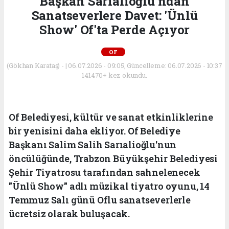
Başkan Sarıalioğlu'ndan
Sanatseverlere Davet: 'Ünlü
Show' Of'ta Perde Açıyor
OF
(Gökhan Karataş) - | 06.07.2026 - 09:05, Güncelleme: 06.07.2026 - 10:37
141470+ kez okundu.
Of Belediyesi, kültür ve sanat etkinliklerine
bir yenisini daha ekliyor. Of Belediye
Başkanı Salim Salih Sarıalioğlu'nun
öncülüğünde, Trabzon Büyükşehir Belediyesi
Şehir Tiyatrosu tarafından sahnelenecek
"Ünlü Show" adlı müzikal tiyatro oyunu, 14
Temmuz Salı günü Oflu sanatseverlerle
ücretsiz olarak buluşacak.