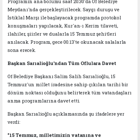
Programın ana bölümü saat 20.30'da Of Belediye
Meydanı'nda gerçekleştirilecek. Saygı duruşu ve
İstiklal Marşı ile başlayacak programda protokol
konuşmaları yapılacak, Kur'an-ı Kerim tilaveti,
ilahiler, şiirler ve dualarla 15 Temmuz şehitleri
anılacak. Program, gece 00.13'te okunacak salalarla
sona erecek.
Başkan Sarıalioğlu'ndan Tüm Oflulara Davet
Of Belediye Başkanı Salim Salih Sarıalioğlu, 15
Temmuz'un millet iradesine sahip çıkılan tarihi bir
dönüm noktası olduğunu belirterek tüm vatandaşları
anma programlarına davet etti.
Başkan Sarıalioğlu açıklamasında şu ifadelere yer
verdi:
"15 Temmuz, milletimizin vatanına ve