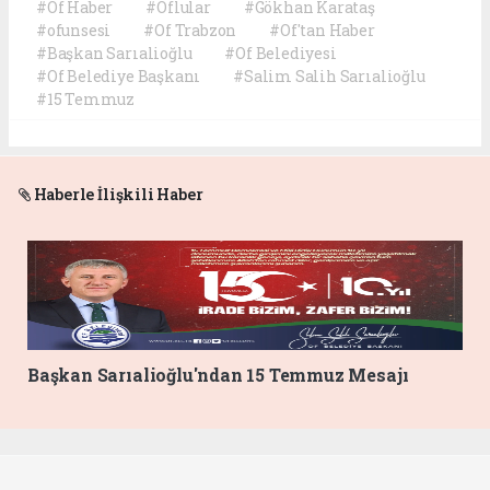
#Of Haber
#Oflular
#Gökhan Karataş
#ofunsesi
#Of Trabzon
#Of'tan Haber
#Başkan Sarıalioğlu
#Of Belediyesi
#Of Belediye Başkanı
#Salim Salih Sarıalioğlu
#15 Temmuz
Haberle İlişkili Haber
Başkan Sarıalioğlu'ndan 15 Temmuz Mesajı