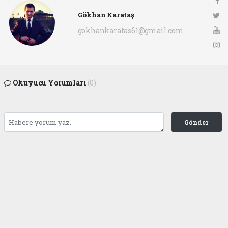
Gökhan Karataş
gokhankaratas61@gmail.com
Okuyucu Yorumları
(0)
Gönder
Yorum yazarak Topluluk Kuralları’nı kabul etmiş bulunuyor ve ofunsesi.com sitesine
yaptığınız yorumunuzla ilgili doğrudan veya dolaylı tüm sorumluluğu tek başınıza
üstleniyorsunuz. Yazılan tüm yorumlardan site yönetimi hiçbir şekilde sorumlu
tutulamaz.
haber paketi
haber scripti
haber yazılımı