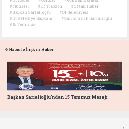
#Of Haber
#Oflular
#Gökhan Karataş
#ofunsesi
#Of Trabzon
#Of'tan Haber
#Başkan Sarıalioğlu
#Of Belediyesi
#Of Belediye Başkanı
#Salim Salih Sarıalioğlu
#15 Temmuz
Haberle İlişkili Haber
Başkan Sarıalioğlu'ndan 15 Temmuz Mesajı