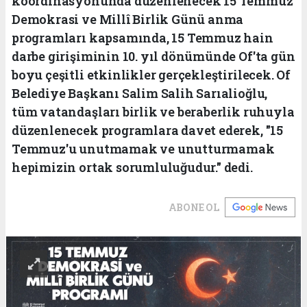
koordinasyonunda düzenlenecek 15 Temmuz
Demokrasi ve Millî Birlik Günü anma
programları kapsamında, 15 Temmuz hain
darbe girişiminin 10. yıl dönümünde Of'ta gün
boyu çeşitli etkinlikler gerçekleştirilecek. Of
Belediye Başkanı Salim Salih Sarıalioğlu,
tüm vatandaşları birlik ve beraberlik ruhuyla
düzenlenecek programlara davet ederek, "15
Temmuz'u unutmamak ve unutturmamak
hepimizin ortak sorumluluğudur." dedi.
ABONE OL