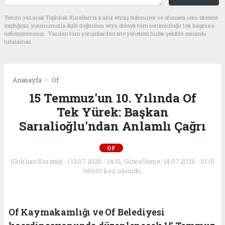
Yorum yazarak Topluluk Kuralları’nı kabul etmiş bulunuyor ve ofunsesi.com sitesine
yaptığınız yorumunuzla ilgili doğrudan veya dolaylı tüm sorumluluğu tek başınıza
üstleniyorsunuz. Yazılan tüm yorumlardan site yönetimi hiçbir şekilde sorumlu
tutulamaz.
Anasayfa
Of
15 Temmuz'un 10. Yılında Of
Tek Yürek: Başkan
Sarıalioğlu'ndan Anlamlı Çağrı
OF
(Gökhan Karataş) - | 13.07.2026 - 14:51, Güncelleme: 14.07.2026 - 10:01
68693 kez okundu.
Of Kaymakamlığı ve Of Belediyesi