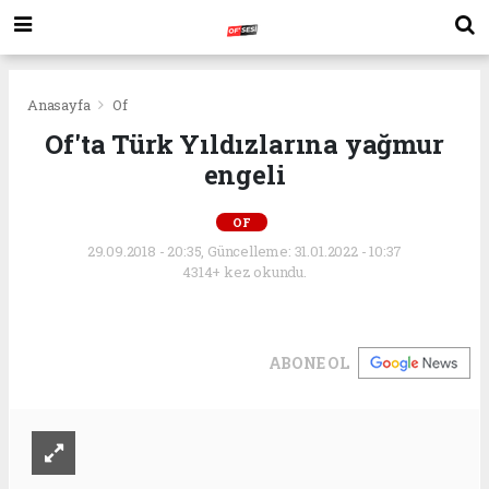
Anasayfa
Of
Of'ta Türk Yıldızlarına yağmur
engeli
OF
29.09.2018 - 20:35, Güncelleme: 31.01.2022 - 10:37
4314+ kez okundu.
ABONE OL