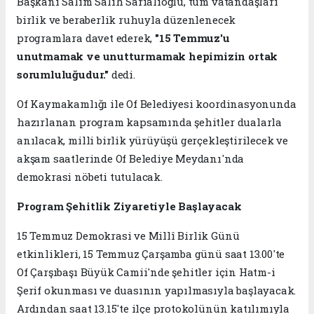
Başkanı Salim Salih Sarıalioğlu, tüm vatandaşları
birlik ve beraberlik ruhuyla düzenlenecek
programlara davet ederek,
"15 Temmuz'u
unutmamak ve unutturmamak hepimizin ortak
sorumluluğudur."
dedi.
Of Kaymakamlığı ile Of Belediyesi koordinasyonunda
hazırlanan program kapsamında şehitler dualarla
anılacak, milli birlik yürüyüşü gerçekleştirilecek ve
akşam saatlerinde Of Belediye Meydanı'nda
demokrasi nöbeti tutulacak.
Program Şehitlik Ziyaretiyle Başlayacak
15 Temmuz Demokrasi ve Millî Birlik Günü
etkinlikleri, 15 Temmuz Çarşamba günü saat 13.00'te
Of Çarşıbaşı Büyük Camii'nde şehitler için Hatm-i
Şerif okunması ve duasının yapılmasıyla başlayacak.
Ardından saat 13.15'te ilçe protokolünün katılımıyla