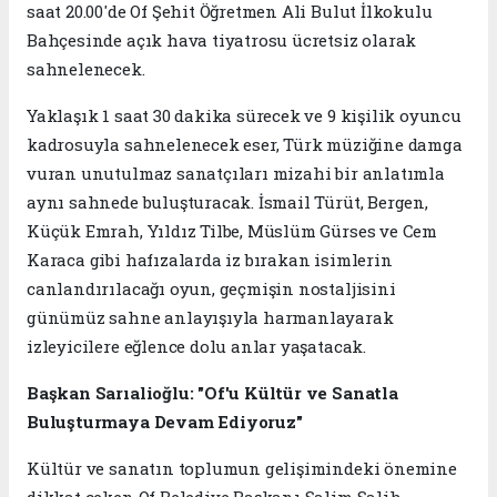
saat 20.00'de Of Şehit Öğretmen Ali Bulut İlkokulu
Bahçesinde açık hava tiyatrosu ücretsiz olarak
sahnelenecek.
Yaklaşık 1 saat 30 dakika sürecek ve 9 kişilik oyuncu
kadrosuyla sahnelenecek eser, Türk müziğine damga
vuran unutulmaz sanatçıları mizahi bir anlatımla
aynı sahnede buluşturacak. İsmail Türüt, Bergen,
Küçük Emrah, Yıldız Tilbe, Müslüm Gürses ve Cem
Karaca gibi hafızalarda iz bırakan isimlerin
canlandırılacağı oyun, geçmişin nostaljisini
günümüz sahne anlayışıyla harmanlayarak
izleyicilere eğlence dolu anlar yaşatacak.
Başkan Sarıalioğlu: "Of'u Kültür ve Sanatla
Buluşturmaya Devam Ediyoruz"
Kültür ve sanatın toplumun gelişimindeki önemine
dikkat çeken Of Belediye Başkanı Salim Salih