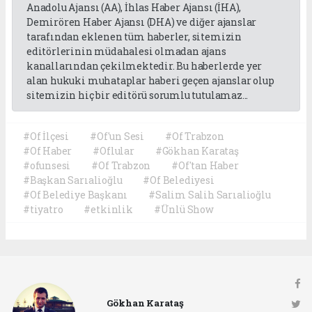
Anadolu Ajansı (AA), İhlas Haber Ajansı (İHA),
Demirören Haber Ajansı (DHA) ve diğer ajanslar
tarafından eklenen tüm haberler, sitemizin
editörlerinin müdahalesi olmadan ajans
kanallarından çekilmektedir. Bu haberlerde yer
alan hukuki muhataplar haberi geçen ajanslar olup
sitemizin hiç bir editörü sorumlu tutulamaz...
#Of İlçesi
#Of'un Sesi
#Of Trabzon
#Of Haber
#Oflular
#Gökhan Karataş
#ofunsesi
#Of Trabzon
#Of'tan Haber
#Başkan Sarıalioğlu
#Of Belediyesi
#Of Belediye Başkanı
#Salim Salih Sarıalioğlu
#tiyatro
#etkinlik
#Ünlü Show
Gökhan Karataş