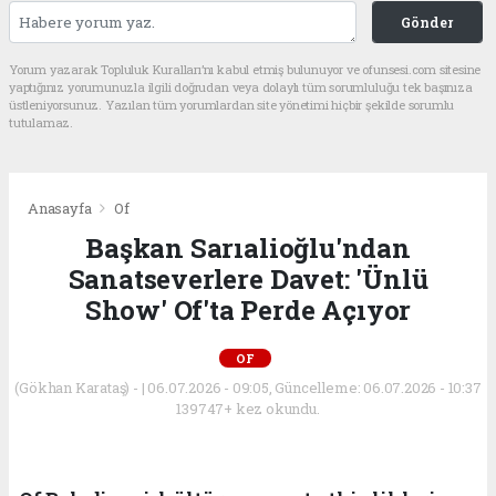
Gönder
Yorum yazarak Topluluk Kuralları’nı kabul etmiş bulunuyor ve ofunsesi.com sitesine
yaptığınız yorumunuzla ilgili doğrudan veya dolaylı tüm sorumluluğu tek başınıza
üstleniyorsunuz. Yazılan tüm yorumlardan site yönetimi hiçbir şekilde sorumlu
tutulamaz.
Anasayfa
Of
Başkan Sarıalioğlu'ndan
Sanatseverlere Davet: 'Ünlü
Show' Of'ta Perde Açıyor
OF
(Gökhan Karataş) - | 06.07.2026 - 09:05, Güncelleme: 06.07.2026 - 10:37
139747+ kez okundu.