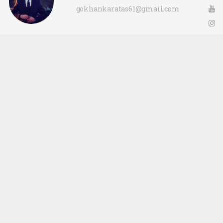
gokhankaratas61@gmail.com
Okuyucu Yorumları
(0)
Gönder
Yorum yazarak Topluluk Kuralları’nı kabul etmiş bulunuyor ve ofunsesi.com sitesine
yaptığınız yorumunuzla ilgili doğrudan veya dolaylı tüm sorumluluğu tek başınıza
üstleniyorsunuz. Yazılan tüm yorumlardan site yönetimi hiçbir şekilde sorumlu
tutulamaz.
haber paketi
haber scripti
haber yazılımı
Tüm hakları saklı tutulmaktadır.Copyright 2026©