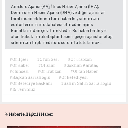
Anadolu Ajansı (AA), İhlas Haber Ajansı (İHA),
Demirören Haber Ajansı (DHA) ve diğer ajanslar
tarafından eklenen tüm haberler, sitemizin
editörlerinin müdahalesi olmadan ajans
kanallarından çekilmektedir. Bu haberlerde yer
alan hukuki muhataplar haberi geçen ajanslar olup
sitemizin hiç bir editörü sorumlu tutulamaz...
#Of İlçesi
#Of'un Sesi
#Of Trabzon
#Of Haber
#Oflular
#Gökhan Karataş
#ofunsesi
#Of Trabzon
#Of'tan Haber
#Başkan Sarıalioğlu
#Of Belediyesi
#Of Belediye Başkanı
#Salim Salih Sarıalioğlu
#15 Temmuz
Haberle İlişkili Haber