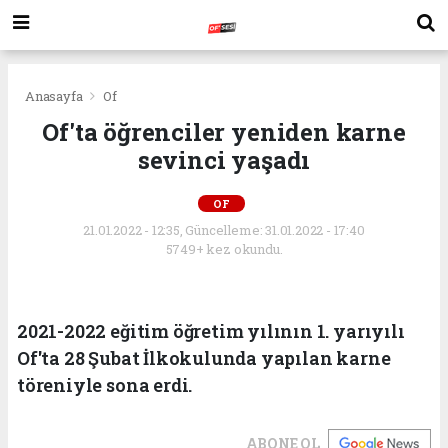
Anasayfa
Of
Of'ta öğrenciler yeniden karne
sevinci yaşadı
OF
21.01.2022 - 12:35, Güncelleme: 31.01.2022 - 17:40
5749+ kez okundu.
2021-2022 eğitim öğretim yılının 1. yarıyılı
Of'ta 28 Şubat İlkokulunda yapılan karne
töreniyle sona erdi.
ABONE OL