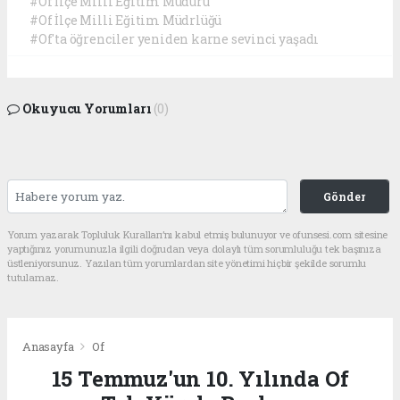
#Of İlçe Milli Eğitim Müdürü
#Of İlçe Milli Eğitim Müdrlüğü
#Of'ta öğrenciler yeniden karne sevinci yaşadı
Okuyucu Yorumları
(0)
Gönder
Yorum yazarak Topluluk Kuralları’nı kabul etmiş bulunuyor ve ofunsesi.com sitesine
yaptığınız yorumunuzla ilgili doğrudan veya dolaylı tüm sorumluluğu tek başınıza
üstleniyorsunuz. Yazılan tüm yorumlardan site yönetimi hiçbir şekilde sorumlu
tutulamaz.
Anasayfa
Of
15 Temmuz'un 10. Yılında Of