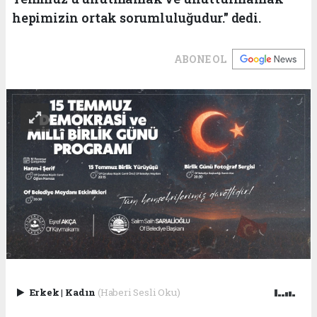
hepimizin ortak sorumluluğudur." dedi.
ABONE OL
Erkek
|
Kadın
(Haberi Sesli Oku)