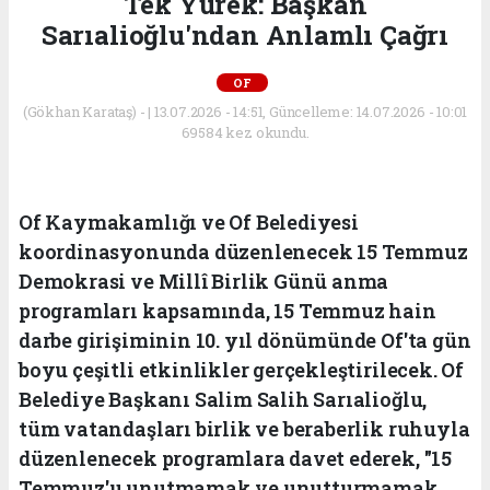
Tek Yürek: Başkan
Sarıalioğlu'ndan Anlamlı Çağrı
OF
(Gökhan Karataş) - | 13.07.2026 - 14:51, Güncelleme: 14.07.2026 - 10:01
69584 kez okundu.
Of Kaymakamlığı ve Of Belediyesi
koordinasyonunda düzenlenecek 15 Temmuz
Demokrasi ve Millî Birlik Günü anma
programları kapsamında, 15 Temmuz hain
darbe girişiminin 10. yıl dönümünde Of'ta gün
boyu çeşitli etkinlikler gerçekleştirilecek. Of
Belediye Başkanı Salim Salih Sarıalioğlu,
tüm vatandaşları birlik ve beraberlik ruhuyla
düzenlenecek programlara davet ederek, "15
Temmuz'u unutmamak ve unutturmamak