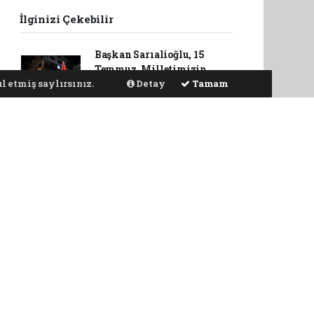
İlginizi Çekebilir
Başkan Sarıalioğlu, 15
Temmuz, Milletimizin
İradesiyle Yazdığı
l etmiş saylırsınız.
Detay
Tamam
Destandır
Başkan Sarıalioğlu'ndan 15
Temmuz'da Şehit Ailelerine
Anlamlı Ziyaret
Başkan Sarıalioğlu, '15
Temmuz Destanını
Unutmayacağız,
Unutturmayacağız'
Başkan Sarıalioğlu, 124
Hafızın İcazet Sevincine
Ortak Oldu