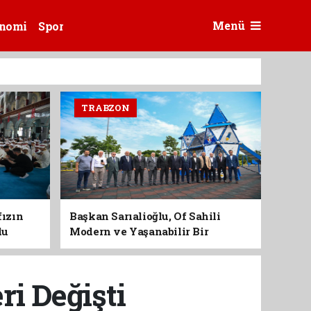
Menü
nomi
Spor
TRABZON
fızın
Başkan Sarıalioğlu, Of Sahili
du
Modern ve Yaşanabilir Bir
Kimliğe Kavuşuyor
ri Değişti