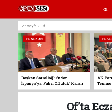
Of
Anasayfa
Of
TRABZON
TRAB
Başkan Sarıalioğlu'ndan
AK Part
İspanya'ya 'Fahri Ofluluk' Kararı
Temmuz'
Birlik 
Of'ta Ecz