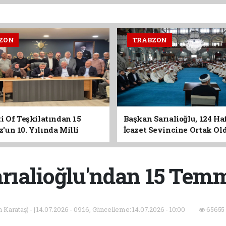
ZON
TRABZON
i Of Teşkilatından 15
Başkan Sarıalioğlu, 124 Ha
un 10. Yılında Milli
İcazet Sevincine Ortak Ol
Vurgusu
rıalioğlu'ndan 15 Tem
Karataş) - | 14.07.2026 - 09:16, Güncelleme: 14.07.2026 - 10:00
65655 