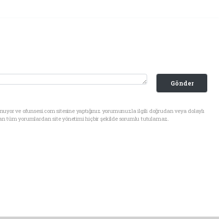
Gönder
uyor ve ofunsesi.com sitesine yaptığınız yorumunuzla ilgili doğrudan veya dolaylı
an tüm yorumlardan site yönetimi hiçbir şekilde sorumlu tutulamaz.