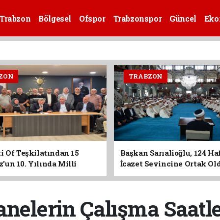
Trabzon
Bölgesel
Ofspor
Trabzonspor
Güncel
Eko
ZON
TRABZON
i Of Teşkilatından 15
Başkan Sarıalioğlu, 124 Ha
un 10. Yılında Milli
İcazet Sevincine Ortak Ol
Vurgusu
anelerin Çalışma Saatle