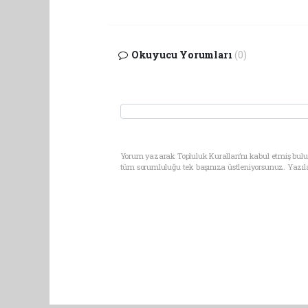
Okuyucu Yorumları
(0)
Yorum yazarak Topluluk Kuralları’nı kabul etmiş bulun
tüm sorumluluğu tek başınıza üstleniyorsunuz. Yazıl