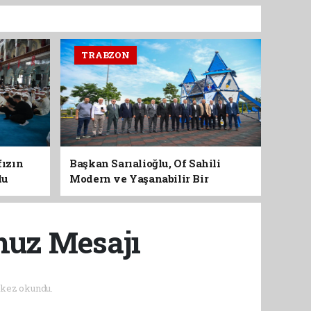
TRABZON
fızın
Başkan Sarıalioğlu, Of Sahili
du
Modern ve Yaşanabilir Bir
Kimliğe Kavuşuyor
muz Mesajı
kez okundu.