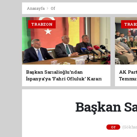
Anasayfa
Of
TRABZON
TRAB
Başkan Sarıalioğlu'ndan
AK Part
İspanya'ya 'Fahri Ofluluk' Kararı
Temmuz'
Birlik 
Başkan Sa
(Gökhan 
Of