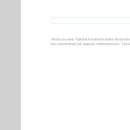
Yorum yazarak Topluluk Kuralları’nı kabul etmiş bulun
tüm sorumluluğu tek başınıza üstleniyorsunuz. Yazıl