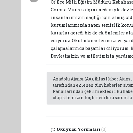
Of İlçe Milli Eğitim Müdürü Kabahas
Corona Virüs salgını nedeniyle devleti
insanlarımızın sağlığı için almış o
kurumlarımızda zaten temizlik konus
kararlar gereği biz de ek önlemler a
ediyoruz. Okul idarecilerimizi ve yar
çalışmalarında başarılar diliyorum. 
Devletimizin ve milletimizin yardımcı
Anadolu Ajansı (AA), İhlas Haber Ajansı
tarafından eklenen tüm haberler, sit
kanallarından çekilmektedir. Bu haber
olup sitemizin hiç bir editörü sorumlu 
Okuyucu Yorumları
(0)