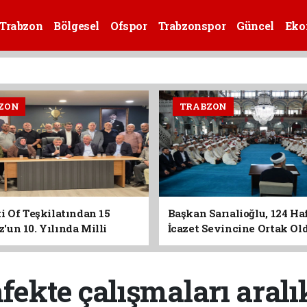
Trabzon
Bölgesel
Ofspor
Trabzonspor
Güncel
Eko
ZON
TRABZON
i Of Teşkilatından 15
Başkan Sarıalioğlu, 124 Ha
un 10. Yılında Milli
İcazet Sevincine Ortak Ol
Vurgusu
nfekte çalışmaları aral