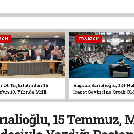
ZON
TRABZON
i Of Teşkilatından 15
Başkan Sarıalioğlu, 124 Ha
un 10. Yılında Milli
İcazet Sevincine Ortak Ol
Vurgusu
ıalioğlu, 15 Temmuz, M