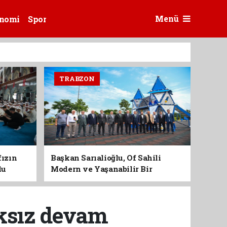
Menü
nomi
Spor
TRABZON
fızın
Başkan Sarıalioğlu, Of Sahili
du
Modern ve Yaşanabilir Bir
Kimliğe Kavuşuyor
ıksız devam