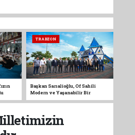
TRABZON
fızın
Başkan Sarıalioğlu, Of Sahili
du
Modern ve Yaşanabilir Bir
Kimliğe Kavuşuyor
illetimizin