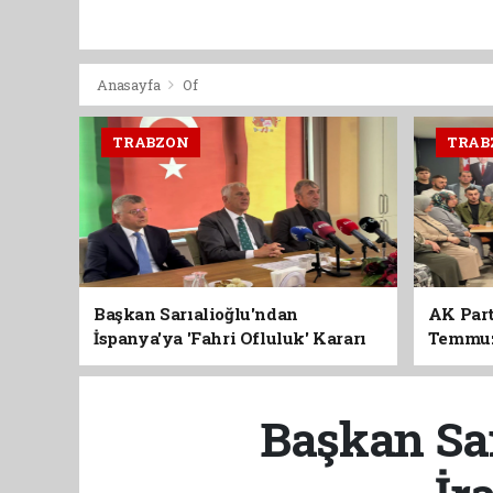
Anasayfa
Of
TRABZON
TRAB
Başkan Sarıalioğlu'ndan
AK Part
İspanya'ya 'Fahri Ofluluk' Kararı
Temmuz'
Birlik 
Başkan Sar