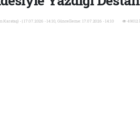
adesiyle Yazdığı Destan
Karataş) - | 17.07.2026 - 14:10, Güncelleme: 17.07.2026 - 14:10
49012 