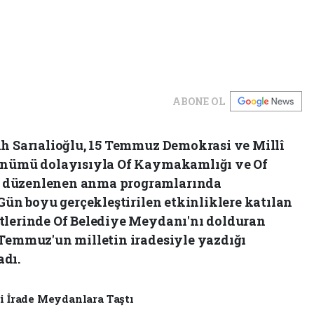
ABONE OL
ih Sarıalioğlu, 15 Temmuz Demokrasi ve Millî
dönümü dolayısıyla Of Kaymakamlığı ve Of
 düzenlenen anma programlarında
 Gün boyu gerçekleştirilen etkinliklere katılan
tlerinde Of Belediye Meydanı'nı dolduran
 Temmuz'un milletin iradesiyle yazdığı
adı.
li İrade Meydanlara Taştı