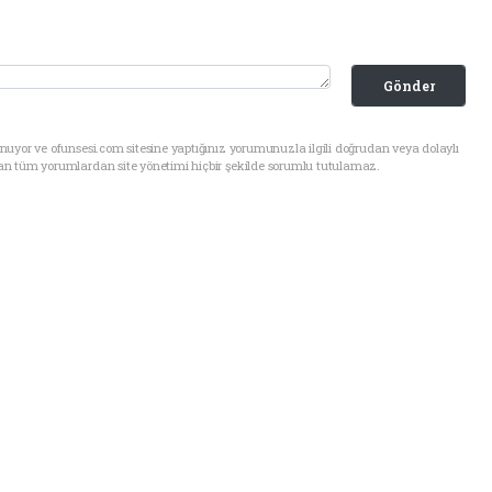
Gönder
uyor ve ofunsesi.com sitesine yaptığınız yorumunuzla ilgili doğrudan veya dolaylı
an tüm yorumlardan site yönetimi hiçbir şekilde sorumlu tutulamaz.