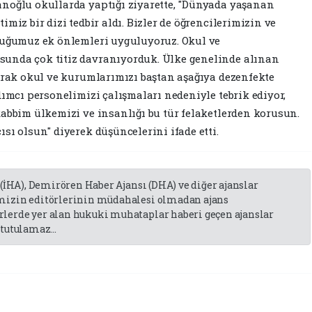
anoğlu okullarda yaptığı ziyarette, "Dünyada yaşanan
miz bir dizi tedbir aldı. Bizler de öğrencilerimizin ve
lduğumuz ek önlemleri uyguluyoruz. Okul ve
unda çok titiz davranıyorduk. Ülke genelinde alınan
larak okul ve kurumlarımızı baştan aşağıya dezenfekte
dımcı personelimizi çalışmaları nedeniyle tebrik ediyor,
Rabbim ülkemizi ve insanlığı bu tür felaketlerden korusun.
sı olsun" diyerek düşüncelerini ifade etti.
 (İHA), Demirören Haber Ajansı (DHA) ve diğer ajanslar
emizin editörlerinin müdahalesi olmadan ajans
lerde yer alan hukuki muhataplar haberi geçen ajanslar
tutulamaz...