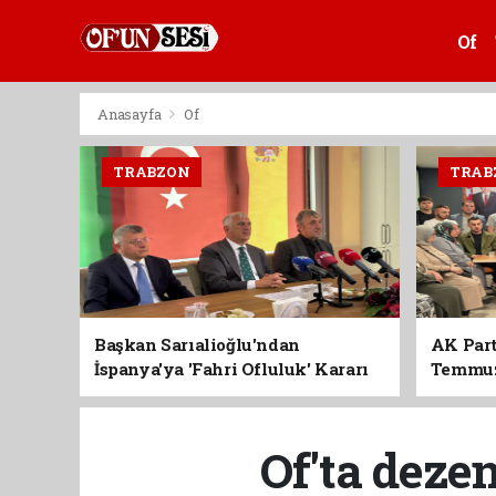
Of
Anasayfa
Of
TRABZON
TRAB
Başkan Sarıalioğlu'ndan
AK Part
İspanya'ya 'Fahri Ofluluk' Kararı
Temmuz'
Birlik 
Of'ta deze