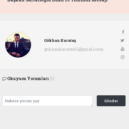
Gökhan Karataş
gokhankaratas61@gmail.com
Okuyucu Yorumları
(0)
Gönder
Yorum yazarak Topluluk Kuralları’nı kabul etmiş bulunuyor ve ofunsesi.com sitesine
yaptığınız yorumunuzla ilgili doğrudan veya dolaylı tüm sorumluluğu tek başınıza
üstleniyorsunuz. Yazılan tüm yorumlardan site yönetimi hiçbir şekilde sorumlu
tutulamaz.