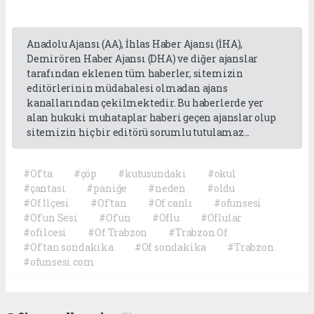
Anadolu Ajansı (AA), İhlas Haber Ajansı (İHA),
Demirören Haber Ajansı (DHA) ve diğer ajanslar
tarafından eklenen tüm haberler, sitemizin
editörlerinin müdahalesi olmadan ajans
kanallarından çekilmektedir. Bu haberlerde yer
alan hukuki muhataplar haberi geçen ajanslar olup
sitemizin hiç bir editörü sorumlu tutulamaz...
#Of'ta
#çöp
#kutusundaki
#okul
#çantası
#paniğe
#neden
#oldu
#Of İlçesi
#Of'tan
#Of canlı
#ofunsesi
#Of'un Sesi
#Of'un
#Oflu
#Oflular
#ofilcesi
#Of Trabzon
#Trabzon Of
#Of'tan sondakika
#Of sondakika
#Trabzon
#ofunsesi.com