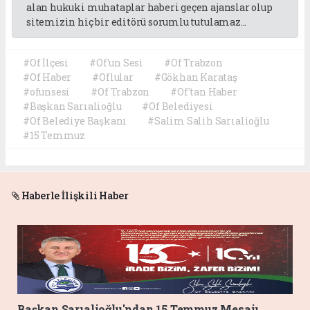
alan hukuki muhataplar haberi geçen ajanslar olup
sitemizin hiç bir editörü sorumlu tutulamaz...
#Of İlçesi
#Of'un Sesi
#Of Trabzon
#Of Haber
#Oflular
#Gökhan Karataş
#ofunsesi
#Of Trabzon
#Of'tan Haber
#Başkan Sarıalioğlu
#Of Belediyesi
#Of Belediye Başkanı
#Salim Salih Sarıalioğlu
#15 Temmuz
Haberle İlişkili Haber
Başkan Sarıalioğlu'ndan 15 Temmuz Mesajı