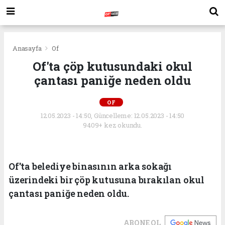
Anasayfa
Of
Of'ta çöp kutusundaki okul
çantası paniğe neden oldu
OF
12.05.2023 - 14:50, Güncelleme: 12.05.2023 - 14:50
9409+ kez okundu.
Of'ta belediye binasının arka sokağı
üzerindeki bir çöp kutusuna bırakılan okul
çantası paniğe neden oldu.
ABONE OL