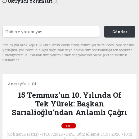
Okuyucu Yorumları
(0)
Gönder
Yorum yazarak Topluluk Kuralları’nı kabul etmiş bulunuyor ve ofunsesi.com sitesine
yaptığınız yorumunuzla ilgili doğrudan veya dolaylı tüm sorumluluğu tek başınıza
üstleniyorsunuz. Yazılan tüm yorumlardan site yönetimi hiçbir şekilde sorumlu
tutulamaz.
Anasayfa
Of
15 Temmuz'un 10. Yılında Of
Tek Yürek: Başkan
Sarıalioğlu'ndan Anlamlı Çağrı
OF
(Gökhan Karataş) - | 13.07.2026 - 14:51, Güncelleme: 14.07.2026 - 10:01