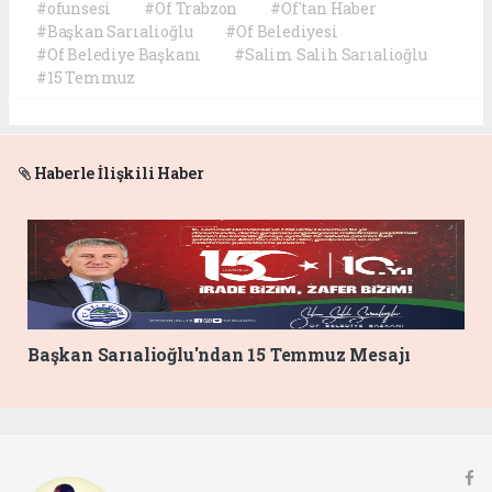
#ofunsesi
#Of Trabzon
#Of'tan Haber
#Başkan Sarıalioğlu
#Of Belediyesi
#Of Belediye Başkanı
#Salim Salih Sarıalioğlu
#15 Temmuz
Haberle İlişkili Haber
Başkan Sarıalioğlu'ndan 15 Temmuz Mesajı