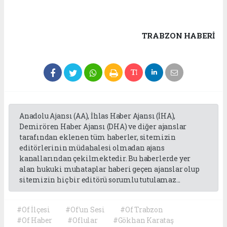
TRABZON HABERİ
Anadolu Ajansı (AA), İhlas Haber Ajansı (İHA),
Demirören Haber Ajansı (DHA) ve diğer ajanslar
tarafından eklenen tüm haberler, sitemizin
editörlerinin müdahalesi olmadan ajans
kanallarından çekilmektedir. Bu haberlerde yer
alan hukuki muhataplar haberi geçen ajanslar olup
sitemizin hiç bir editörü sorumlu tutulamaz...
#Of İlçesi
#Of'un Sesi
#Of Trabzon
#Of Haber
#Oflular
#Gökhan Karataş