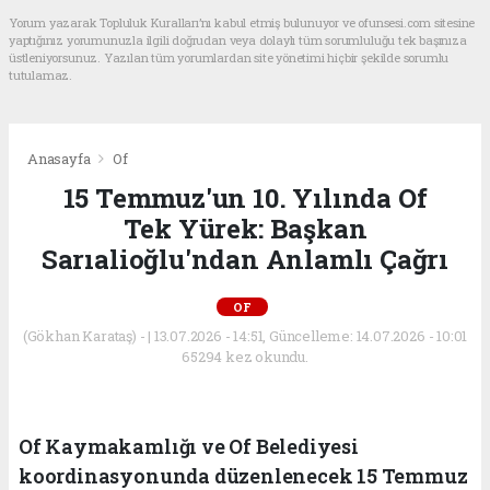
Yorum yazarak Topluluk Kuralları’nı kabul etmiş bulunuyor ve ofunsesi.com sitesine
yaptığınız yorumunuzla ilgili doğrudan veya dolaylı tüm sorumluluğu tek başınıza
üstleniyorsunuz. Yazılan tüm yorumlardan site yönetimi hiçbir şekilde sorumlu
tutulamaz.
Anasayfa
Of
15 Temmuz'un 10. Yılında Of
Tek Yürek: Başkan
Sarıalioğlu'ndan Anlamlı Çağrı
OF
(Gökhan Karataş) - | 13.07.2026 - 14:51, Güncelleme: 14.07.2026 - 10:01
65294 kez okundu.
Of Kaymakamlığı ve Of Belediyesi
koordinasyonunda düzenlenecek 15 Temmuz