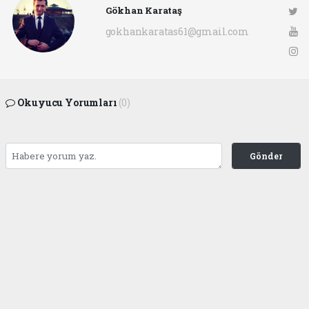
Gökhan Karataş
gokhankaratas61@gmail.com
Okuyucu Yorumları
(0)
Gönder
Yorum yazarak Topluluk Kuralları’nı kabul etmiş bulunuyor ve ofunsesi.com sitesine
yaptığınız yorumunuzla ilgili doğrudan veya dolaylı tüm sorumluluğu tek başınıza
üstleniyorsunuz. Yazılan tüm yorumlardan site yönetimi hiçbir şekilde sorumlu
tutulamaz.
haber paketi
haber scripti
haber yazılımı