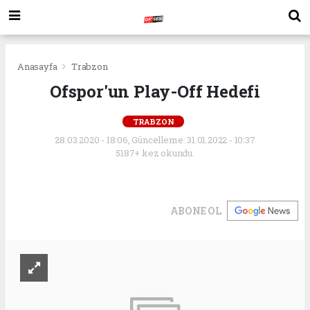
Anasayfa
Trabzon
Ofspor'un Play-Off Hedefi
TRABZON
28.03.2020 - 18:06, Güncelleme: 31.01.2022 - 10:37
5187+ kez okundu.
ABONE OL