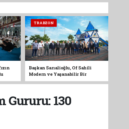
TRABZON
fızın
Başkan Sarıalioğlu, Of Sahili
du
Modern ve Yaşanabilir Bir
Kimliğe Kavuşuyor
m Gururu: 130