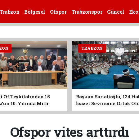
Trabzon
Bölgesel
Ofspor
Trabzonspor
Güncel
Eko
ZON
TRABZON
i Of Teşkilatından 15
Başkan Sarıalioğlu, 124 Ha
un 10. Yılında Milli
İcazet Sevincine Ortak Ol
Vurgusu
Ofspor vites arttırdı