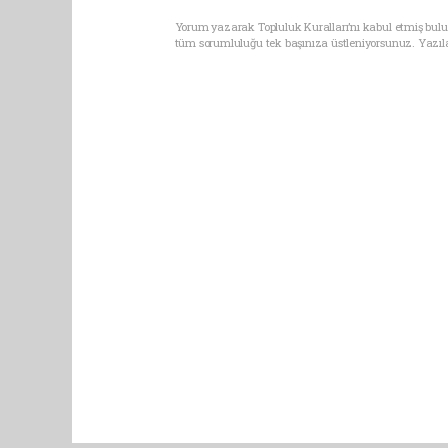
Yorum yazarak Topluluk Kuralları’nı kabul etmiş bulun
tüm sorumluluğu tek başınıza üstleniyorsunuz. Yazıl