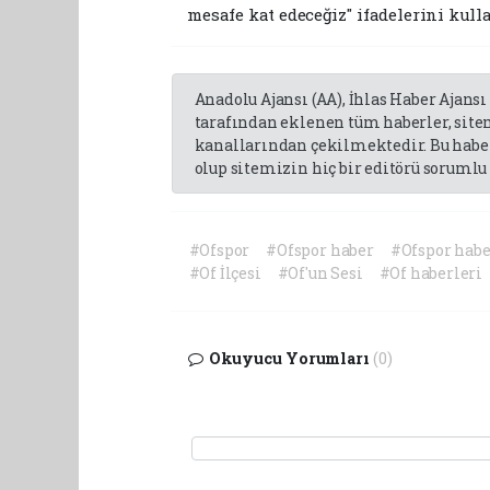
mesafe kat edeceğiz" ifadelerini kull
Anadolu Ajansı (AA), İhlas Haber Ajansı
tarafından eklenen tüm haberler, sit
kanallarından çekilmektedir. Bu haber
olup sitemizin hiç bir editörü sorumlu 
#Ofspor
#Ofspor haber
#Ofspor habe
#Of İlçesi
#Of'un Sesi
#Of haberleri
Okuyucu Yorumları
(0)