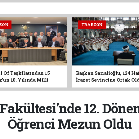
ZON
TRABZON
i Of Teşkilatından 15
Başkan Sarıalioğlu, 124 Ha
un 10. Yılında Milli
İcazet Sevincine Ortak Ol
Vurgusu
 Fakültesi'nde 12. Döne
Öğrenci Mezun Oldu