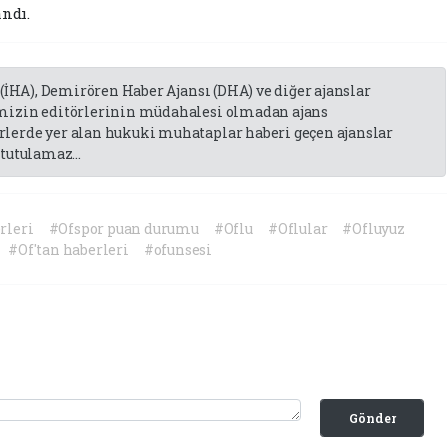
andı.
 (İHA), Demirören Haber Ajansı (DHA) ve diğer ajanslar
emizin editörlerinin müdahalesi olmadan ajans
lerde yer alan hukuki muhataplar haberi geçen ajanslar
tutulamaz...
rleri
#Ofspor puan durumu
#Oflu
#Oflular
#Ofluyuz
#Of'tan haberleri
#ofunsesi
Gönder