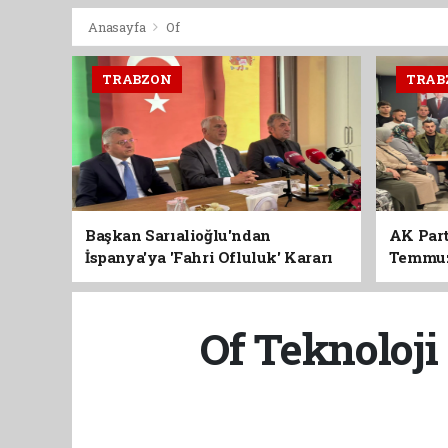
Anasayfa
Of
TRABZON
TRAB
Başkan Sarıalioğlu'ndan
AK Part
İspanya'ya 'Fahri Ofluluk' Kararı
Temmuz'
Birlik 
Of Teknoloji