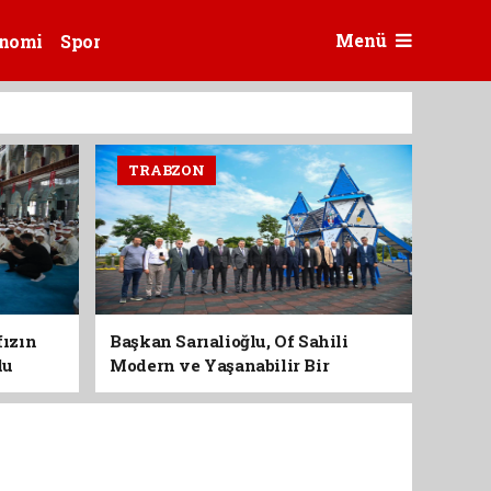
Menü
nomi
Spor
TRABZON
fızın
Başkan Sarıalioğlu, Of Sahili
du
Modern ve Yaşanabilir Bir
Kimliğe Kavuşuyor