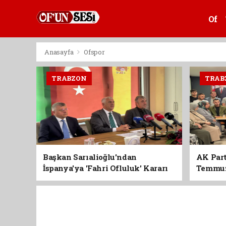
Of
Anasayfa
Ofspor
TRABZON
TRAB
Başkan Sarıalioğlu'ndan
AK Part
İspanya'ya 'Fahri Ofluluk' Kararı
Temmuz'
Birlik 