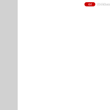
(Gökhan K
Of