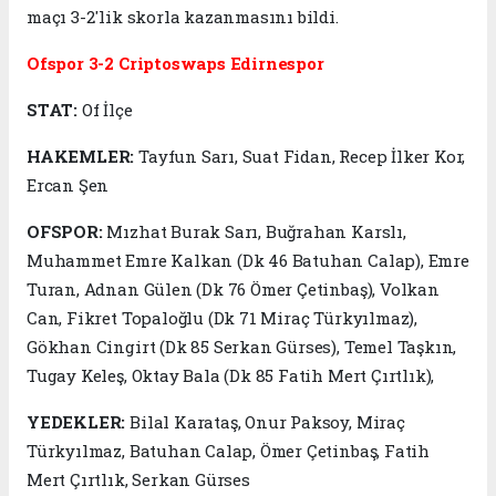
maçı 3-2'lik skorla kazanmasını bildi.
Ofspor 3-2 Criptoswaps Edirnespor
STAT:
Of İlçe
HAKEMLER:
Tayfun Sarı, Suat Fidan, Recep İlker Kor,
Ercan Şen
OFSPOR:
Mızhat Burak Sarı, Buğrahan Karslı,
Muhammet Emre Kalkan (Dk 46 Batuhan Calap), Emre
Turan, Adnan Gülen (Dk 76 Ömer Çetinbaş), Volkan
Can, Fikret Topaloğlu (Dk 71 Miraç Türkyılmaz),
Gökhan Cingirt (Dk 85 Serkan Gürses), Temel Taşkın,
Tugay Keleş, Oktay Bala (Dk 85 Fatih Mert Çırtlık),
YEDEKLER:
Bilal Karataş, Onur Paksoy, Miraç
Türkyılmaz, Batuhan Calap, Ömer Çetinbaş, Fatih
Mert Çırtlık, Serkan Gürses