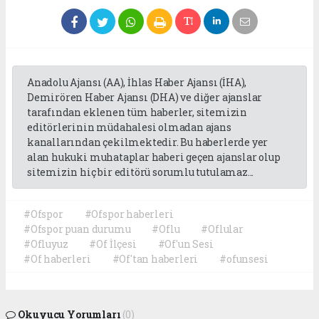
Anadolu Ajansı (AA), İhlas Haber Ajansı (İHA),
Demirören Haber Ajansı (DHA) ve diğer ajanslar
tarafından eklenen tüm haberler, sitemizin
editörlerinin müdahalesi olmadan ajans
kanallarından çekilmektedir. Bu haberlerde yer
alan hukuki muhataplar haberi geçen ajanslar olup
sitemizin hiç bir editörü sorumlu tutulamaz...
#Ofspor
#Ofspor haberleri
#Ofspor puan durumu
#Oflu
#Oflular
#Ofluyuz
#Of İlçesi
#Of'un Sesi
#Of haberleri
#Of'tan haberleri
#ofunsesi
Okuyucu Yorumları
(0)