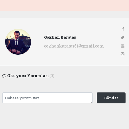
Gökhan Karataş
gokhankaratas61@gmail.com
Okuyucu Yorumları
(0)
Gönder
Yorum yazarak Topluluk Kuralları’nı kabul etmiş bulunuyor ve ofunsesi.com sitesine
yaptığınız yorumunuzla ilgili doğrudan veya dolaylı tüm sorumluluğu tek başınıza
üstleniyorsunuz. Yazılan tüm yorumlardan site yönetimi hiçbir şekilde sorumlu
tutulamaz.