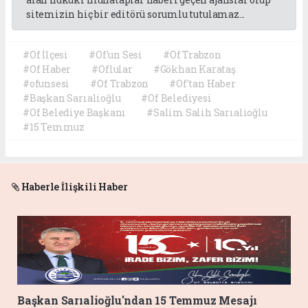
sitemizin hiç bir editörü sorumlu tutulamaz...
#Of İlçesi
#Of'un Sesi
#Of Trabzon
#Of Haber
#Oflular
#Gökhan Karataş
#ofunsesi
#Of Trabzon
#Of'tan Haber
#Başkan Sarıalioğlu
#Of Belediyesi
#Of Belediye Başkanı
#Salim Salih Sarıalioğlu
#15 Temmuz
Haberle İlişkili Haber
Başkan Sarıalioğlu'ndan 15 Temmuz Mesajı