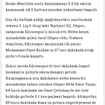
Bordo-Mavililer zorlu karşılaşmayı 3-2'lik skorla
kazanarak ilk 5 hattına yeniden yükselmeyi başardı.
Son iki haftada aldığı mağlubiyetleri unutturmak
isteyen 3. Lig 3. Grup'taki Yeşilyurt D.Ç. Ofspor ,
sahasında Edirnespor'u konuk etti. Nefes kesen
mücadelede gülen taraf Ofspor oldu. Trabzon
temsilcisi, Edirnespor karşısında ilk yarıyı
Muhammet Emre Kalkan'ın 37'inci dakikada attığı
golle 1-0 önde kapattı.
İkinci yarıda Edirnespor 61'inci dakikada İsmail
karakaş'ın golüyle skora dengeyi getirdi.
Karşılaşmanın son dakikaları nefes kesen bir
mücadeleye sahne olurken Ofspor 80'de Emre Turan,
84'üncü dakikada ise Ömer Çetinbaş ile üst üste
bulduğu gollerle 3-1 öne geçmeyi başardı. Ahtapotlar,
89'uncu dakikada Kaan'ın şutunu engelleyemese de