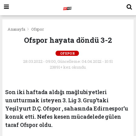
Anasayfa
Ofspor
Ofspor hayata döndü 3-2
OFSPOR
28.03.2022 - 09:00, Güncelleme: 04.04.2022 - 10:51
23891+ kez okundu.
Son iki haftada aldığı mağlubiyetleri
unutturmak isteyen 3. Lig 3. Grup'taki
Yeşilyurt D.Ç. Ofspor , sahasında Edirnespor'u
konuk etti. Nefes kesen mücadelede gülen
taraf Ofspor oldu.