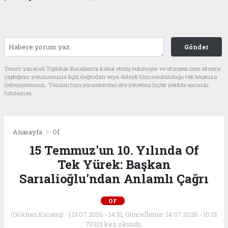
Gönder
Yorum yazarak Topluluk Kuralları’nı kabul etmiş bulunuyor ve ofunsesi.com sitesine
yaptığınız yorumunuzla ilgili doğrudan veya dolaylı tüm sorumluluğu tek başınıza
üstleniyorsunuz. Yazılan tüm yorumlardan site yönetimi hiçbir şekilde sorumlu
tutulamaz.
Anasayfa
Of
15 Temmuz'un 10. Yılında Of
Tek Yürek: Başkan
Sarıalioğlu'ndan Anlamlı Çağrı
OF
(Gökhan Karataş) - | 13.07.2026 - 14:51, Güncelleme: 14.07.2026 - 10:01
70215 kez okundu.