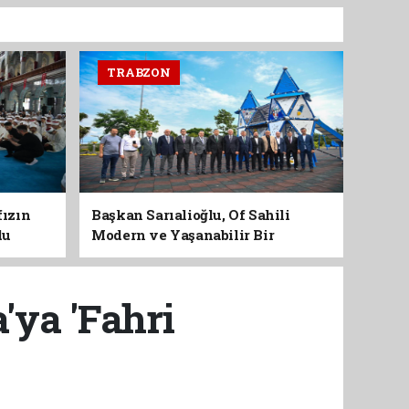
TRABZON
fızın
Başkan Sarıalioğlu, Of Sahili
du
Modern ve Yaşanabilir Bir
Kimliğe Kavuşuyor
'ya 'Fahri