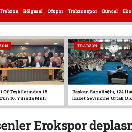
Trabzon
Bölgesel
Ofspor
Trabzonspor
Güncel
Eko
ZON
TRABZON
i Of Teşkilatından 15
Başkan Sarıalioğlu, 124 Ha
un 10. Yılında Milli
İcazet Sevincine Ortak Ol
Vurgusu
senler Erokspor deplas