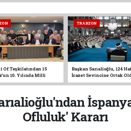
ZON
TRABZON
i Of Teşkilatından 15
Başkan Sarıalioğlu, 124 Ha
un 10. Yılında Milli
İcazet Sevincine Ortak Ol
Vurgusu
rıalioğlu'ndan İspanya
Ofluluk' Kararı