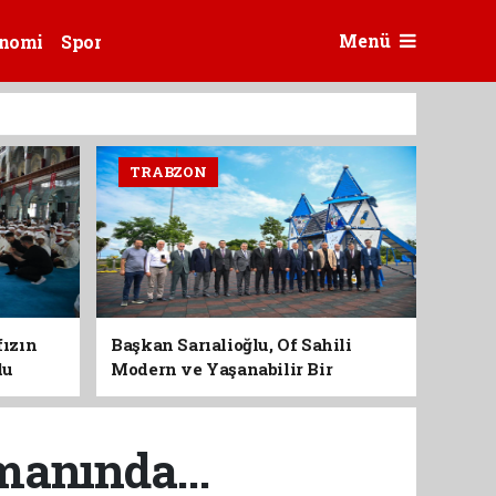
Menü
nomi
Spor
TRABZON
fızın
Başkan Sarıalioğlu, Of Sahili
du
Modern ve Yaşanabilir Bir
Kimliğe Kavuşuyor
manında...