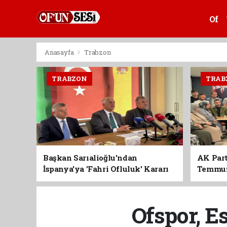
Of
Anasayfa
Trabzon
TRABZON
TRAB
Başkan Sarıalioğlu'ndan
AK Part
İspanya'ya 'Fahri Ofluluk' Kararı
Temmuz'
Birlik 
Ofspor, E