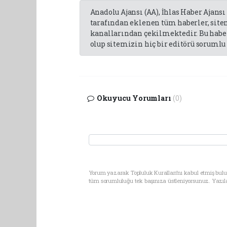
Anadolu Ajansı (AA), İhlas Haber Ajansı
tarafından eklenen tüm haberler, sit
kanallarından çekilmektedir. Bu haber
olup sitemizin hiç bir editörü sorumlu 
Okuyucu Yorumları
(0)
Yorum yazarak Topluluk Kuralları’nı kabul etmiş bulun
tüm sorumluluğu tek başınıza üstleniyorsunuz. Yazıl