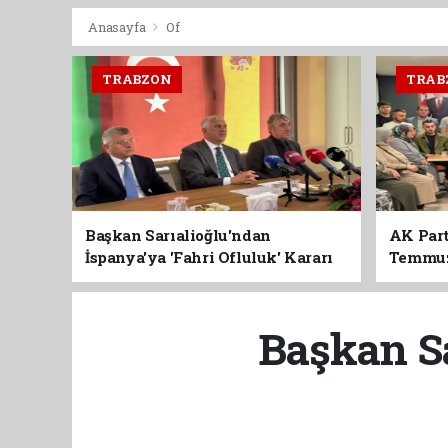
Anasayfa
Of
TRABZON
TRAB
Başkan Sarıalioğlu'ndan
AK Part
İspanya'ya 'Fahri Ofluluk' Kararı
Temmuz'
Birlik 
Başkan Sa