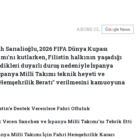
ABONE OL
ih Sarıalioğlu, 2026 FIFA Dünya Kupası
ı'nı kutlarken, Filistin halkının yaşadığı
edikleri duyarlı duruş nedeniyle İspanya
spanya Milli Takımı teknik heyeti ve
ri Hemşehrilik Beratı" verilmesini kamuoyuna
stin'e Destek Verenlere Fahri Ofluluk
tek Veren Sanchez ve
İspanya
Milli Takımı'nı Tebrik Etti
anya
Milli Takımı İçin Fahri Hemşehrilik Kararı