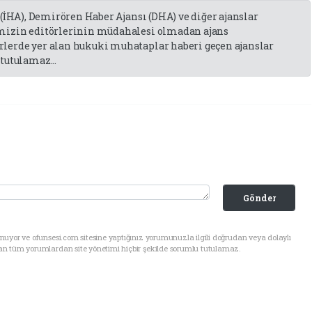
 (İHA), Demirören Haber Ajansı (DHA) ve diğer ajanslar
emizin editörlerinin müdahalesi olmadan ajans
lerde yer alan hukuki muhataplar haberi geçen ajanslar
tutulamaz...
Gönder
uyor ve ofunsesi.com sitesine yaptığınız yorumunuzla ilgili doğrudan veya dolaylı
an tüm yorumlardan site yönetimi hiçbir şekilde sorumlu tutulamaz.