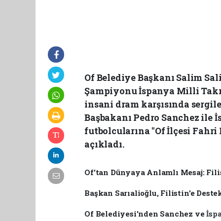
Of Belediye Başkanı Salim Sal
Şampiyonu İspanya Milli Takım
insani dram karşısında sergil
Başbakanı Pedro Sanchez ile İ
futbolcularına "Of İlçesi Fah
açıkladı.
Of'tan Dünyaya Anlamlı Mesaj: Fili
Başkan Sarıalioğlu, Filistin'e Des
Of Belediyesi'nden Sanchez ve
İsp