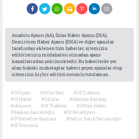
Anadolu Ajansı (AA), İhlas Haber Ajansı (İHA),
Demirören Haber Ajansı (DHA) ve diğer ajanslar
tarafından eklenen tüm haberler, sitemizin
editörlerinin müdahalesi olmadan ajans
kanallarından çekilmektedir. Bu haberlerde yer
alan hukuki muhataplar haberi geçen ajanslar olup
sitemizin hiç bir editörü sorumlu tutulamaz...
#Of İlçesi
#Of'un Sesi
#Of Trabzon
#Of Haber
#Oflular
#Gökhan Karataş
#ofunsesi
#Of Trabzon
#Of'tan Haber
#Başkan Sarıalioğlu
#Of Belediyesi
#Of Belediye Başkanı
#Salim Salih Sarıalioğlu
#15 Temmuz