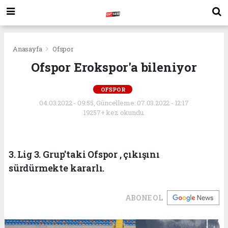
Anasayfa
Ofspor
Ofspor Erokspor'a bileniyor
OFSPOR
04.03.2022 - 09:55, Güncelleme: 07.03.2022 - 12:17
19257+ kez okundu.
3. Lig 3. Grup'taki Ofspor , çıkışını
sürdürmekte kararlı.
ABONE OL