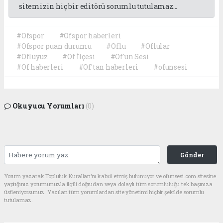
sitemizin hiç bir editörü sorumlu tutulamaz...
#Ofspor
#Ofspor haberleri
#Ofspor puan durumu
#Oflu
#Oflular
#Ofluyuz
#Of İlçesi
#Of'un Sesi
#Of haberleri
#Of'tan haberleri
#ofunsesi
Okuyucu Yorumları
(0)
Gönder
Yorum yazarak Topluluk Kuralları’nı kabul etmiş bulunuyor ve ofunsesi.com sitesine
yaptığınız yorumunuzla ilgili doğrudan veya dolaylı tüm sorumluluğu tek başınıza
üstleniyorsunuz. Yazılan tüm yorumlardan site yönetimi hiçbir şekilde sorumlu
tutulamaz.