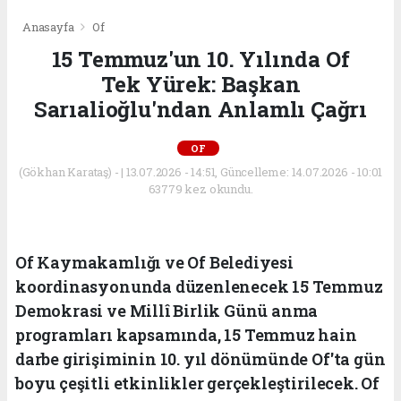
Anasayfa
Of
15 Temmuz'un 10. Yılında Of
Tek Yürek: Başkan
Sarıalioğlu'ndan Anlamlı Çağrı
OF
(Gökhan Karataş) - | 13.07.2026 - 14:51, Güncelleme: 14.07.2026 - 10:01
63779 kez okundu.
Of Kaymakamlığı ve Of Belediyesi
koordinasyonunda düzenlenecek 15 Temmuz
Demokrasi ve Millî Birlik Günü anma
programları kapsamında, 15 Temmuz hain
darbe girişiminin 10. yıl dönümünde Of'ta gün
boyu çeşitli etkinlikler gerçekleştirilecek. Of