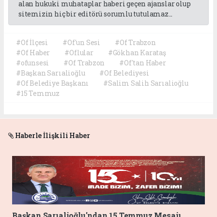
alan hukuki muhataplar haberi geçen ajanslar olup
sitemizin hiç bir editörü sorumlu tutulamaz...
#Of İlçesi
#Of'un Sesi
#Of Trabzon
#Of Haber
#Oflular
#Gökhan Karataş
#ofunsesi
#Of Trabzon
#Of'tan Haber
#Başkan Sarıalioğlu
#Of Belediyesi
#Of Belediye Başkanı
#Salim Salih Sarıalioğlu
#15 Temmuz
Haberle İlişkili Haber
Başkan Sarıalioğlu'ndan 15 Temmuz Mesajı