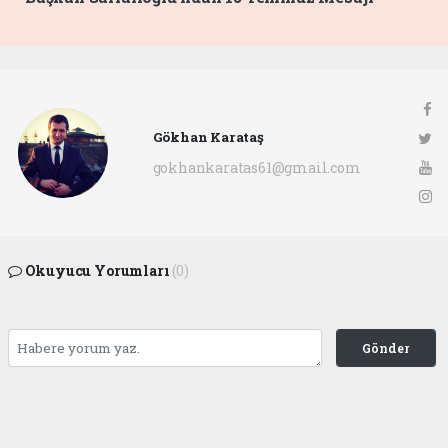
Gökhan Karataş
gokhankaratas61@gmail.com
Okuyucu Yorumları
(0)
Gönder
Yorum yazarak Topluluk Kuralları’nı kabul etmiş bulunuyor ve ofunsesi.com sitesine
yaptığınız yorumunuzla ilgili doğrudan veya dolaylı tüm sorumluluğu tek başınıza
üstleniyorsunuz. Yazılan tüm yorumlardan site yönetimi hiçbir şekilde sorumlu
tutulamaz.