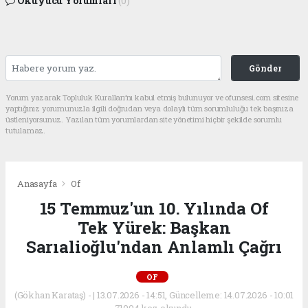
Okuyucu Yorumları
(0)
Gönder
Yorum yazarak Topluluk Kuralları’nı kabul etmiş bulunuyor ve ofunsesi.com sitesine
yaptığınız yorumunuzla ilgili doğrudan veya dolaylı tüm sorumluluğu tek başınıza
üstleniyorsunuz. Yazılan tüm yorumlardan site yönetimi hiçbir şekilde sorumlu
tutulamaz.
Anasayfa
Of
15 Temmuz'un 10. Yılında Of
Tek Yürek: Başkan
Sarıalioğlu'ndan Anlamlı Çağrı
OF
(Gökhan Karataş) - | 13.07.2026 - 14:51, Güncelleme: 14.07.2026 - 10:01