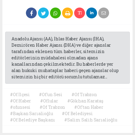
Anadolu Ajansı (AA), İhlas Haber Ajansı (İHA),
Demirören Haber Ajansı (DHA) ve diğer ajanslar
tarafından eklenen tüm haberler, sitemizin
editörlerinin müdahalesi olmadan ajans
kanallarından çekilmektedir. Bu haberlerde yer
alan hukuki muhataplar haberi geçen ajanslar olup
sitemizin hiç bir editörü sorumlu tutulamaz...
#Of İlçesi
#Of'un Sesi
#Of Trabzon
#Of Haber
#Oflular
#Gökhan Karataş
#ofunsesi
#Of Trabzon
#Of'tan Haber
#Başkan Sarıalioğlu
#Of Belediyesi
#Of Belediye Başkanı
#Salim Salih Sarıalioğlu