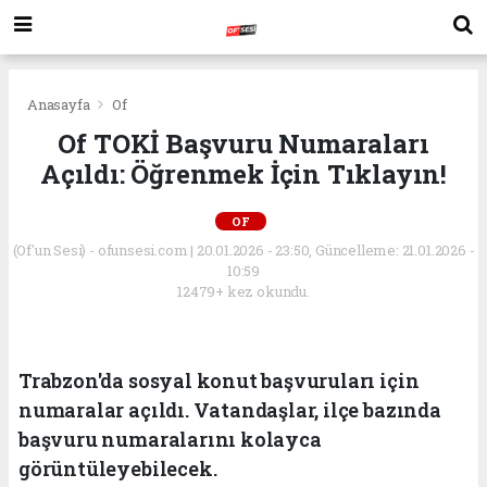
Anasayfa
Of
Of TOKİ Başvuru Numaraları
Açıldı: Öğrenmek İçin Tıklayın!
OF
(Of'un Sesi) - ofunsesi.com | 20.01.2026 - 23:50, Güncelleme: 21.01.2026 -
10:59
12479+ kez okundu.
Trabzon'da sosyal konut başvuruları için
numaralar açıldı. Vatandaşlar, ilçe bazında
başvuru numaralarını kolayca
görüntüleyebilecek.