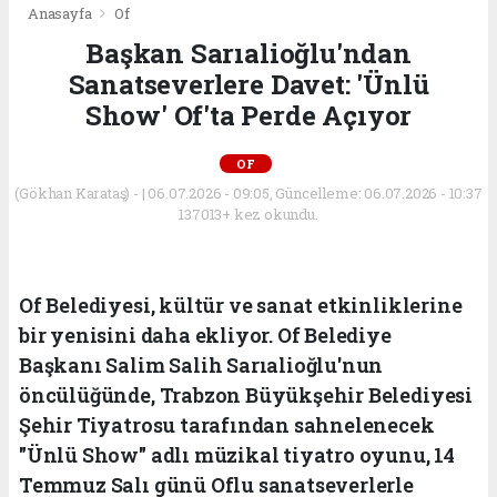
Anasayfa
Of
Başkan Sarıalioğlu'ndan
Sanatseverlere Davet: 'Ünlü
Show' Of'ta Perde Açıyor
OF
(Gökhan Karataş) - | 06.07.2026 - 09:05, Güncelleme: 06.07.2026 - 10:37
137013+ kez okundu.
Of Belediyesi, kültür ve sanat etkinliklerine
bir yenisini daha ekliyor. Of Belediye
Başkanı Salim Salih Sarıalioğlu'nun
öncülüğünde, Trabzon Büyükşehir Belediyesi
Şehir Tiyatrosu tarafından sahnelenecek
"Ünlü Show" adlı müzikal tiyatro oyunu, 14
Temmuz Salı günü Oflu sanatseverlerle