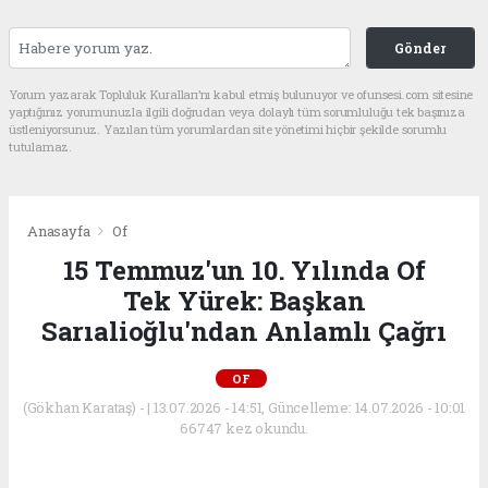
Gönder
Yorum yazarak Topluluk Kuralları’nı kabul etmiş bulunuyor ve ofunsesi.com sitesine
yaptığınız yorumunuzla ilgili doğrudan veya dolaylı tüm sorumluluğu tek başınıza
üstleniyorsunuz. Yazılan tüm yorumlardan site yönetimi hiçbir şekilde sorumlu
tutulamaz.
Anasayfa
Of
15 Temmuz'un 10. Yılında Of
Tek Yürek: Başkan
Sarıalioğlu'ndan Anlamlı Çağrı
OF
(Gökhan Karataş) - | 13.07.2026 - 14:51, Güncelleme: 14.07.2026 - 10:01
66747 kez okundu.