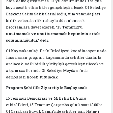
hain darbe girişiminin 10. yıl dönümünde Of'ta gün
boyu çeşitli etkinlikler gerçekleştirilecek. Of Belediye
Başkanı Salim Salih Sarıalioğlu, tüm vatandaşları
birlik ve beraberlik ruhuyla düzenlenecek
programlara davet ederek,
"15 Temmuz'u
unutmamak ve unutturmamak hepimizin ortak
sorumluluğudur."
dedi.
Of Kaymakamlığı ile Of Belediyesi koordinasyonunda
hazırlanan program kapsamında şehitler dualarla
anılacak, milli birlik yürüyüşü gerçekleştirilecek ve
akşam saatlerinde Of Belediye Meydanı'nda
demokrasi nöbeti tutulacak.
Program Şehitlik Ziyaretiyle Başlayacak
15 Temmuz Demokrasi ve Millî Birlik Günü
etkinlikleri, 15 Temmuz Çarşamba günü saat 13.00'te
Of Çarşıbaşı Büyük Camii'nde şehitler için Hatm-i