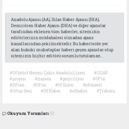
Anadolu Ajansı (AA), İhlas Haber Ajansı (İHA),
Demirören Haber Ajansı (DHA) ve diğer ajanslar
tarafından eklenen tüm haberler, sitemizin
editörlerinin müdahalesi olmadan ajans
kanallarından çekilmektedir. Bu haberlerde yer
alan hukuki muhataplar haberi geçen ajanslar olup
sitemizin hiç bir editörü sorumlu tutulamaz...
#Of Şehit Necmi Çakır Anadolu Lisesi
#ODAP
#projesi
#hayata
#geçiriliyor
#Of'ta
#Of'tan
#Of'un
#Of İlçesi
#ofunsesi
#Of'un Sesi
#Of Haber
#ofhaber
#Trabzon
Okuyucu Yorumları
(0)