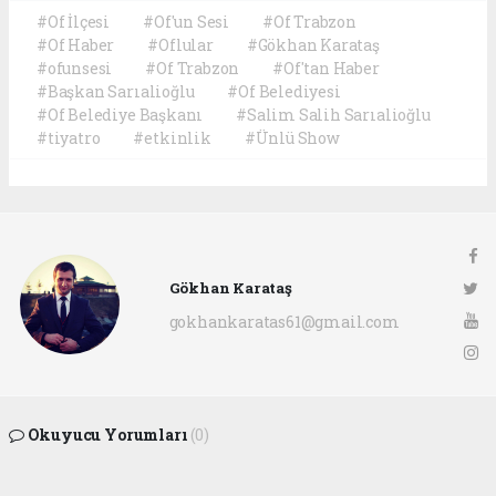
#Of İlçesi
#Of'un Sesi
#Of Trabzon
#Of Haber
#Oflular
#Gökhan Karataş
#ofunsesi
#Of Trabzon
#Of'tan Haber
#Başkan Sarıalioğlu
#Of Belediyesi
#Of Belediye Başkanı
#Salim Salih Sarıalioğlu
#tiyatro
#etkinlik
#Ünlü Show
Gökhan Karataş
gokhankaratas61@gmail.com
Okuyucu Yorumları
(0)