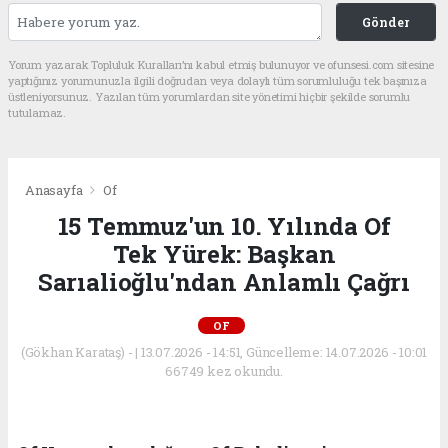
Gönder
Yorum yazarak Topluluk Kuralları’nı kabul etmiş bulunuyor ve ofunsesi.com sitesine
yaptığınız yorumunuzla ilgili doğrudan veya dolaylı tüm sorumluluğu tek başınıza
üstleniyorsunuz. Yazılan tüm yorumlardan site yönetimi hiçbir şekilde sorumlu
tutulamaz.
Anasayfa
Of
15 Temmuz'un 10. Yılında Of
Tek Yürek: Başkan
Sarıalioğlu'ndan Anlamlı Çağrı
OF
(Gökhan Karataş) - | 13.07.2026 - 14:51, Güncelleme: 14.07.2026 - 10:01
66749 kez okundu.