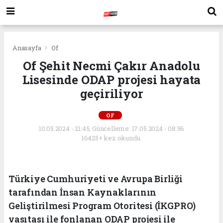
Anasayfa
Of
Of Şehit Necmi Çakır Anadolu
Lisesinde ODAP projesi hayata
geçiriliyor
OF
10.05.2024 - 21:45, Güncelleme: 17.05.2024 - 08:56
16425+ kez okundu.
Türkiye Cumhuriyeti ve Avrupa Birliği
tarafından İnsan Kaynaklarının
Geliştirilmesi Program Otoritesi (İKGPRO)
vasıtası ile fonlanan ODAP projesi ile