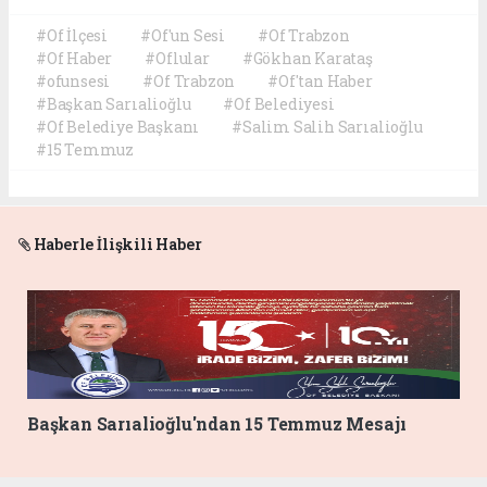
#Of İlçesi
#Of'un Sesi
#Of Trabzon
#Of Haber
#Oflular
#Gökhan Karataş
#ofunsesi
#Of Trabzon
#Of'tan Haber
#Başkan Sarıalioğlu
#Of Belediyesi
#Of Belediye Başkanı
#Salim Salih Sarıalioğlu
#15 Temmuz
Haberle İlişkili Haber
Başkan Sarıalioğlu'ndan 15 Temmuz Mesajı