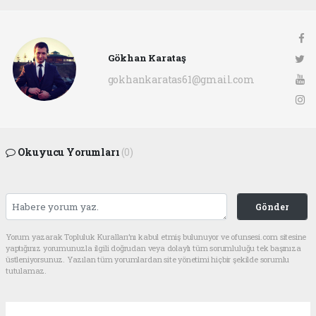
Gökhan Karataş
gokhankaratas61@gmail.com
Okuyucu Yorumları
(0)
Gönder
Yorum yazarak Topluluk Kuralları’nı kabul etmiş bulunuyor ve ofunsesi.com sitesine
yaptığınız yorumunuzla ilgili doğrudan veya dolaylı tüm sorumluluğu tek başınıza
üstleniyorsunuz. Yazılan tüm yorumlardan site yönetimi hiçbir şekilde sorumlu
tutulamaz.