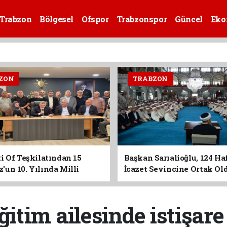
Trabzon
Bölgesel
Ofspor
Trabzonspor
Güncel
Eko
ZON
TRABZON
i Of Teşkilatından 15
Başkan Sarıalioğlu, 124 Ha
un 10. Yılında Milli
İcazet Sevincine Ortak Ol
Vurgusu
ğitim ailesinde istişare