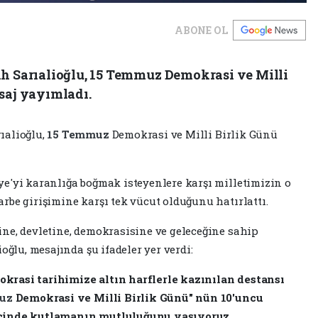
ABONE OL
ih Sarıalioğlu, 15 Temmuz Demokrasi ve Milli
saj yayımladı.
ıalioğlu,
15 Temmuz
Demokrasi ve Milli Birlik Günü
ye'yi karanlığa boğmak isteyenlere karşı milletimizin o
rbe girişimine karşı tek vücut olduğunu hatırlattı.
ne, devletine, demokrasisine ve geleceğine sahip
oğlu, mesajında şu ifadeler yer verdi:
krasi tarihimize altın harflerle kazınılan destansı
muz
Demokrasi ve Milli Birlik Günü" nün 10'uncu
içinde kutlamanın mutluluğunu yaşıyoruz.