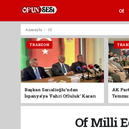
Of
Anasayfa
Of
TRABZON
TRAB
Başkan Sarıalioğlu'ndan
AK Part
İspanya'ya 'Fahri Ofluluk' Kararı
Temmuz'
Birlik 
Of Milli E