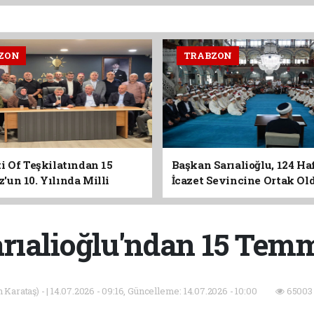
ZON
TRABZON
i Of Teşkilatından 15
Başkan Sarıalioğlu, 124 Ha
un 10. Yılında Milli
İcazet Sevincine Ortak Ol
Vurgusu
rıalioğlu'ndan 15 Tem
Karataş) - | 14.07.2026 - 09:16, Güncelleme: 14.07.2026 - 10:00
65003 