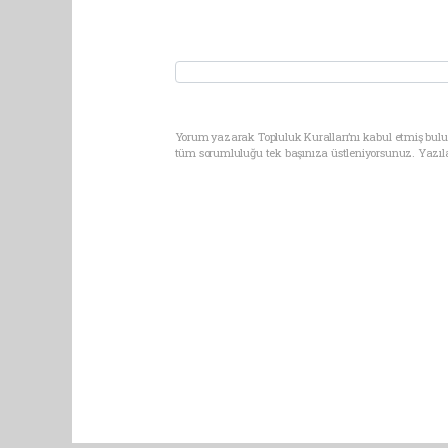
Yorum yazarak Topluluk Kuralları’nı kabul etmiş bulun
tüm sorumluluğu tek başınıza üstleniyorsunuz. Yazıl