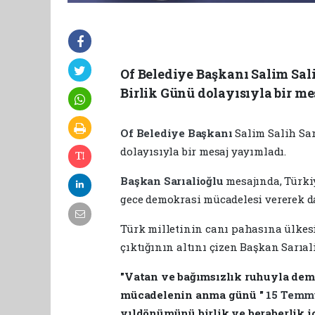
Of Belediye Başkanı Salim Sal
Birlik Günü dolayısıyla bir me
Of Belediye Başkanı
Salim Salih Sar
dolayısıyla bir mesaj yayımladı.
Başkan Sarıalioğlu
mesajında, Türki
gece demokrasi mücadelesi vererek da
Türk milletinin canı pahasına ülkesi
çıktığının altını çizen Başkan Sarıali
"Vatan ve bağımsızlık ruhuyla demo
mücadelenin anma günü "
15 Tem
yıldönümünü birlik ve beraberlik 