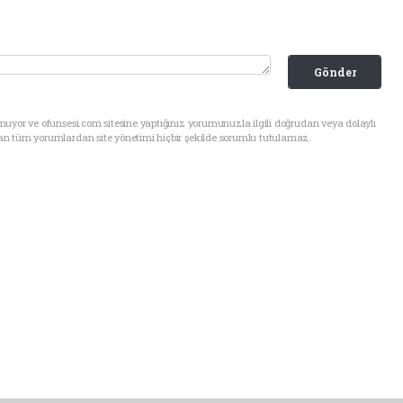
Gönder
uyor ve ofunsesi.com sitesine yaptığınız yorumunuzla ilgili doğrudan veya dolaylı
an tüm yorumlardan site yönetimi hiçbir şekilde sorumlu tutulamaz.