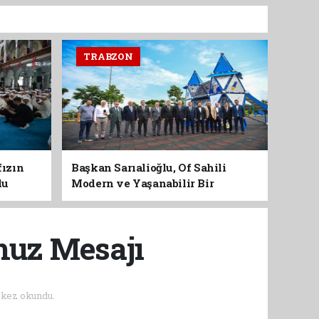
TRABZON
fızın
Başkan Sarıalioğlu, Of Sahili
du
Modern ve Yaşanabilir Bir
Kimliğe Kavuşuyor
muz Mesajı
kez okundu.