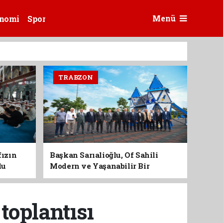
Menü
nomi
Spor
TRABZON
fızın
Başkan Sarıalioğlu, Of Sahili
du
Modern ve Yaşanabilir Bir
Kimliğe Kavuşuyor
 toplantısı