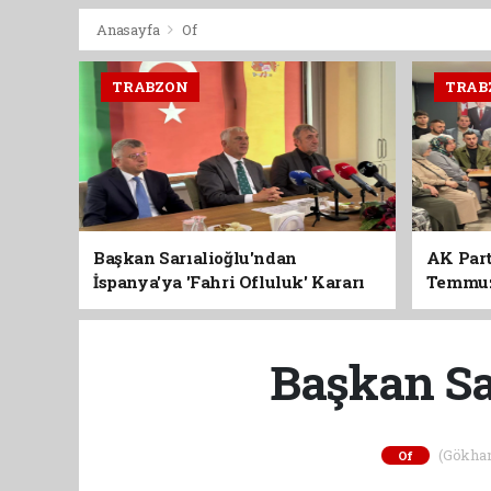
Anasayfa
Of
TRABZON
TRAB
Başkan Sarıalioğlu'ndan
AK Part
İspanya'ya 'Fahri Ofluluk' Kararı
Temmuz'
Birlik 
Başkan Sa
(Gökhan 
Of