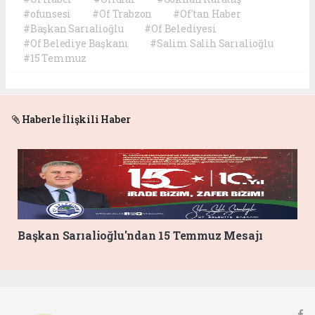
#ofunsesi
#Of Trabzon
#Of'tan Haber
#Başkan Sarıalioğlu
#Of Belediyesi
#Of Belediye Başkanı
#Salim Salih Sarıalioğlu
#15 Temmuz
Haberle İlişkili Haber
Başkan Sarıalioğlu'ndan 15 Temmuz Mesajı