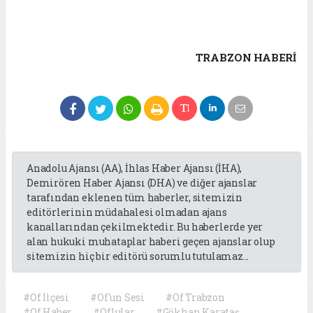
TRABZON HABERİ
Anadolu Ajansı (AA), İhlas Haber Ajansı (İHA),
Demirören Haber Ajansı (DHA) ve diğer ajanslar
tarafından eklenen tüm haberler, sitemizin
editörlerinin müdahalesi olmadan ajans
kanallarından çekilmektedir. Bu haberlerde yer
alan hukuki muhataplar haberi geçen ajanslar olup
sitemizin hiç bir editörü sorumlu tutulamaz...
#Of İlçesi
#Of'un Sesi
#Of Trabzon
#Of Haber
#Oflular
#Gökhan Karataş