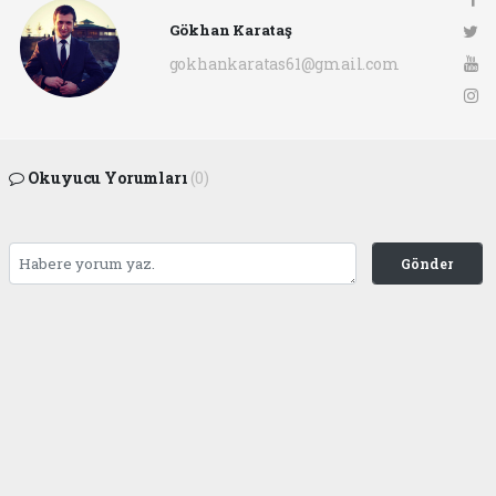
Gökhan Karataş
gokhankaratas61@gmail.com
Okuyucu Yorumları
(0)
Gönder
Yorum yazarak Topluluk Kuralları’nı kabul etmiş bulunuyor ve ofunsesi.com sitesine
yaptığınız yorumunuzla ilgili doğrudan veya dolaylı tüm sorumluluğu tek başınıza
üstleniyorsunuz. Yazılan tüm yorumlardan site yönetimi hiçbir şekilde sorumlu
tutulamaz.
haber paketi
haber scripti
haber yazılımı