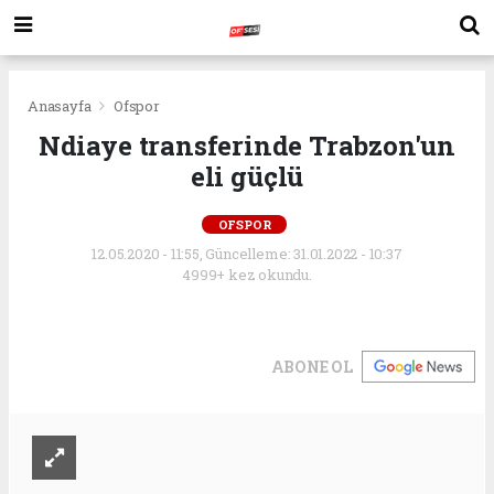
Anasayfa
Ofspor
Ndiaye transferinde Trabzon'un
eli güçlü
OFSPOR
12.05.2020 - 11:55, Güncelleme: 31.01.2022 - 10:37
4999+ kez okundu.
ABONE OL