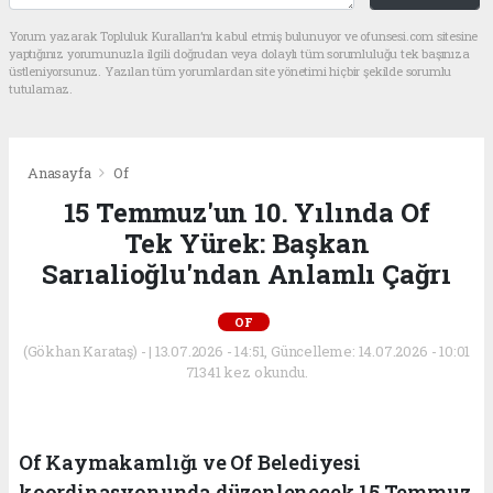
Yorum yazarak Topluluk Kuralları’nı kabul etmiş bulunuyor ve ofunsesi.com sitesine
yaptığınız yorumunuzla ilgili doğrudan veya dolaylı tüm sorumluluğu tek başınıza
üstleniyorsunuz. Yazılan tüm yorumlardan site yönetimi hiçbir şekilde sorumlu
tutulamaz.
Anasayfa
Of
15 Temmuz'un 10. Yılında Of
Tek Yürek: Başkan
Sarıalioğlu'ndan Anlamlı Çağrı
OF
(Gökhan Karataş) - | 13.07.2026 - 14:51, Güncelleme: 14.07.2026 - 10:01
71341 kez okundu.
Of Kaymakamlığı ve Of Belediyesi
koordinasyonunda düzenlenecek 15 Temmuz