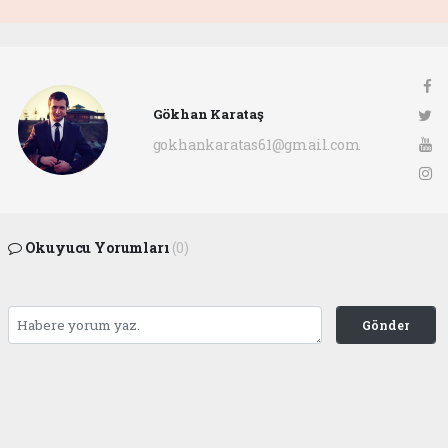
Gökhan Karataş
gokhankaratas61@gmail.com
Okuyucu Yorumları
(0)
Gönder
Yorum yazarak Topluluk Kuralları’nı kabul etmiş bulunuyor ve ofunsesi.com sitesine
yaptığınız yorumunuzla ilgili doğrudan veya dolaylı tüm sorumluluğu tek başınıza
üstleniyorsunuz. Yazılan tüm yorumlardan site yönetimi hiçbir şekilde sorumlu
tutulamaz.