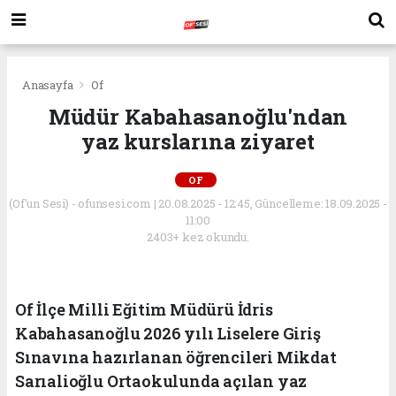
Anasayfa
Of
Müdür Kabahasanoğlu'ndan
yaz kurslarına ziyaret
OF
(Of'un Sesi) - ofunsesi.com | 20.08.2025 - 12:45, Güncelleme: 18.09.2025 -
11:00
2403+ kez okundu.
Of İlçe Milli Eğitim Müdürü İdris
Kabahasanoğlu 2026 yılı Liselere Giriş
Sınavına hazırlanan öğrencileri Mikdat
Sarıalioğlu Ortaokulunda açılan yaz