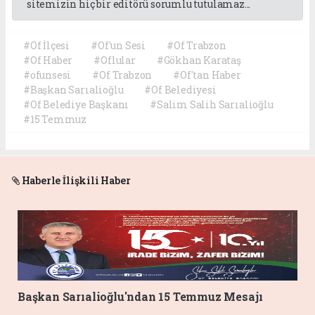
sitemizin hiç bir editörü sorumlu tutulamaz...
#Of İlçesi
#Of'un Sesi
#Of Trabzon
#Of Haber
#Oflular
#Gökhan Karataş
#ofunsesi
#Of Trabzon
#Of'tan Haber
#Başkan Sarıalioğlu
#Of Belediyesi
#Of Belediye Başkanı
#Salim Salih Sarıalioğlu
#15 Temmuz
Haberle İlişkili Haber
Başkan Sarıalioğlu'ndan 15 Temmuz Mesajı