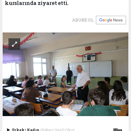
kurslarında ziyaret etti.
ABONE OL
Erkek
|
Kadın
(Haberi Sesli Oku)