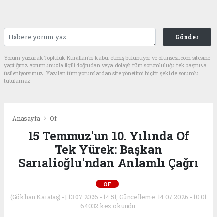
Gönder
Yorum yazarak Topluluk Kuralları’nı kabul etmiş bulunuyor ve ofunsesi.com sitesine
yaptığınız yorumunuzla ilgili doğrudan veya dolaylı tüm sorumluluğu tek başınıza
üstleniyorsunuz. Yazılan tüm yorumlardan site yönetimi hiçbir şekilde sorumlu
tutulamaz.
Anasayfa
Of
15 Temmuz'un 10. Yılında Of
Tek Yürek: Başkan
Sarıalioğlu'ndan Anlamlı Çağrı
OF
(Gökhan Karataş) - | 13.07.2026 - 14:51, Güncelleme: 14.07.2026 - 10:01
64032 kez okundu.