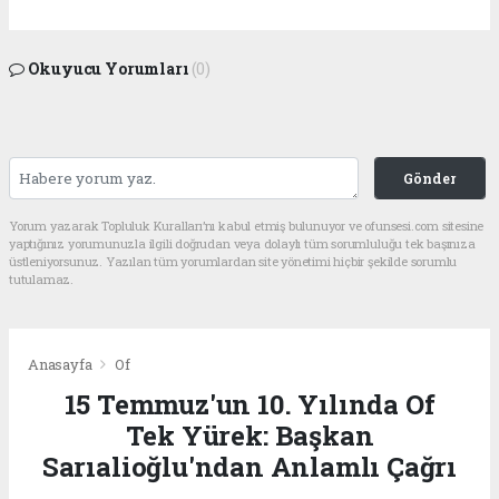
Okuyucu Yorumları
(0)
Gönder
Yorum yazarak Topluluk Kuralları’nı kabul etmiş bulunuyor ve ofunsesi.com sitesine
yaptığınız yorumunuzla ilgili doğrudan veya dolaylı tüm sorumluluğu tek başınıza
üstleniyorsunuz. Yazılan tüm yorumlardan site yönetimi hiçbir şekilde sorumlu
tutulamaz.
Anasayfa
Of
15 Temmuz'un 10. Yılında Of
Tek Yürek: Başkan
Sarıalioğlu'ndan Anlamlı Çağrı