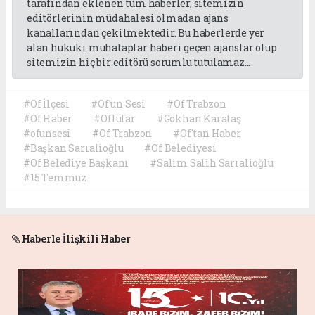
tarafından eklenen tüm haberler, sitemizin
editörlerinin müdahalesi olmadan ajans
kanallarından çekilmektedir. Bu haberlerde yer
alan hukuki muhataplar haberi geçen ajanslar olup
sitemizin hiç bir editörü sorumlu tutulamaz...
#Of İlçesi
#Of'un Sesi
#Of Trabzon
#Of Haber
#Oflular
#Gökhan Karataş
#ofunsesi
#Of Trabzon
#Of'tan Haber
#Başkan Sarıalioğlu
#Of Belediyesi
#Of Belediye Başkanı
#Salim Salih Sarıalioğlu
#15 Temmuz
Haberle İlişkili Haber