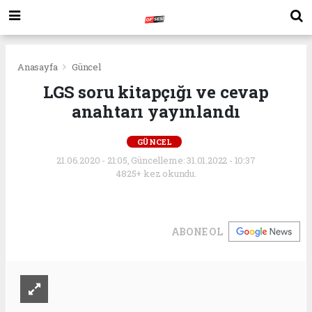
Anasayfa
Güncel
LGS soru kitapçığı ve cevap
anahtarı yayınlandı
GÜNCEL
21.06.2020 - 21:05, Güncelleme: 31.01.2022 - 10:37
4825+ kez okundu.
ABONE OL