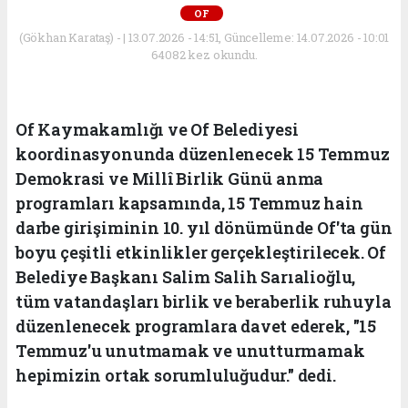
OF
(Gökhan Karataş) - | 13.07.2026 - 14:51, Güncelleme: 14.07.2026 - 10:01
64082 kez okundu.
Of Kaymakamlığı ve Of Belediyesi
koordinasyonunda düzenlenecek 15 Temmuz
Demokrasi ve Millî Birlik Günü anma
programları kapsamında, 15 Temmuz hain
darbe girişiminin 10. yıl dönümünde Of'ta gün
boyu çeşitli etkinlikler gerçekleştirilecek. Of
Belediye Başkanı Salim Salih Sarıalioğlu,
tüm vatandaşları birlik ve beraberlik ruhuyla
düzenlenecek programlara davet ederek, "15
Temmuz'u unutmamak ve unutturmamak
hepimizin ortak sorumluluğudur." dedi.