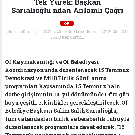
Tek Yürek: Başkan
Sarıalioğlu'ndan Anlamlı Çağrı
OF
(Gökhan Karataş) - | 13.07.2026 - 14:51, Güncelleme: 14.07.2026 - 10:01
66318 kez okundu.
Of Kaymakamlığı ve Of Belediyesi
koordinasyonunda düzenlenecek 15 Temmuz
Demokrasi ve Millî Birlik Günü anma
programları kapsamında, 15 Temmuz hain
darbe girişiminin 10. yıl dönümünde Of'ta gün
boyu çeşitli etkinlikler gerçekleştirilecek. Of
Belediye Başkanı Salim Salih Sarıalioğlu,
tüm vatandaşları birlik ve beraberlik ruhuyla
düzenlenecek programlara davet ederek, "15