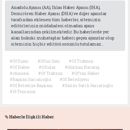
Anadolu Ajansı (AA), İhlas Haber Ajansı (İHA),
Demirören Haber Ajansı (DHA) ve diğer ajanslar
tarafından eklenen tüm haberler, sitemizin
editörlerinin müdahalesi olmadan ajans
kanallarından çekilmektedir. Bu haberlerde yer
alan hukuki muhataplar haberi geçen ajanslar olup
sitemizin hiç bir editörü sorumlu tutulamaz...
#Of İlçesi
#Of'un Sesi
#Of Trabzon
#Of Haber
#Oflular
#Gökhan Karataş
#ofunsesi
#Of Trabzon
#Of'tan Haber
#Başkan Sarıalioğlu
#Of Belediyesi
#Of Belediye Başkanı
#Salim Salih Sarıalioğlu
#15 Temmuz
Haberle İlişkili Haber