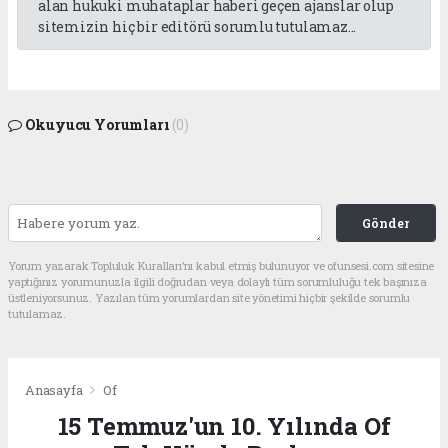
alan hukuki muhataplar haberi geçen ajanslar olup
sitemizin hiç bir editörü sorumlu tutulamaz...
Okuyucu Yorumları
(0)
Gönder
Yorum yazarak Topluluk Kuralları’nı kabul etmiş bulunuyor ve ofunsesi.com sitesine
yaptığınız yorumunuzla ilgili doğrudan veya dolaylı tüm sorumluluğu tek başınıza
üstleniyorsunuz. Yazılan tüm yorumlardan site yönetimi hiçbir şekilde sorumlu
tutulamaz.
Anasayfa
Of
15 Temmuz'un 10. Yılında Of