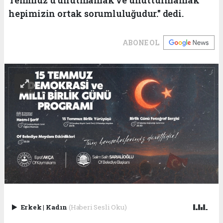
Temmuz'u unutmamak ve unutturmamak
hepimizin ortak sorumluluğudur." dedi.
ABONE OL
Erkek
|
Kadın
(Haberi Sesli Oku)