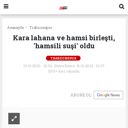
Anasayfa
Trabzonspor
Kara lahana ve hamsi birleşti,
'hamsili suşi' oldu
TRABZONSPOR
10.01.2020 - 21:06, Güncelleme: 31.01.2022 - 10:37
5193+ kez okundu.
ABONE OL