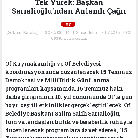
Tek Yürek: Başkan
Sarıalioğlu'ndan Anlamlı Çağrı
OF
(Gökhan Karataş) - | 13.07.2026 - 14:51, Güncelleme: 14.07.2026 - 10:01
69339 kez okundu.
Of Kaymakamlığı ve Of Belediyesi
koordinasyonunda düzenlenecek 15 Temmuz
Demokrasi ve Millî Birlik Günü anma
programları kapsamında, 15 Temmuz hain
darbe girişiminin 10. yıl dönümünde Of'ta gün
boyu çeşitli etkinlikler gerçekleştirilecek. Of
Belediye Başkanı Salim Salih Sarıalioğlu,
tüm vatandaşları birlik ve beraberlik ruhuyla
düzenlenecek programlara davet ederek, "15