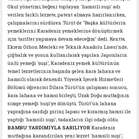
Okul yönetimi, beğeni toplayan 'hamsili suşi' adı
verilen farklı lezzete, patent almaya hazırlanırken,
çalışmalarını sürdüren Türüt de "Başka kültürlerin
yemeklerini Karadeniz yemeklerine dönüştürmek
için tarifler yapmaya devam edeceğim" dedi. Kentte,
Ekrem Orhon Mesleki ve Teknik Anadolu Lisesi'nde,
çiğ balık ve yosun kullanılarak yapılan Japonların
ünlü yemeği 'suşi', Karadeniz yemek kültürünün
temel lezzetlerinin başında gelen kara lahana ve
hamsili olarak denendi. Yiyecek İçecek Hizmetleri
Bölümü öğrencisi Dilara Türüt'ün çalışması sonucu,
kara lahana ve hamsi birleşti, Uzak Doğu mutfağının
simge yemeği 'suşi'ye dönüştü. Türüt'ün lahana
yaprağına sardığı pirinç lapası ve kızarmış hamsi ile
yaptığı 'hamsili suşi', tadanların ilgi odağı oldu.
BAMBU YARDIMIYLA SARILIYOR
Karadeniz
mutfağına kazandırılan yeni lezzet 'hamsili suşi';