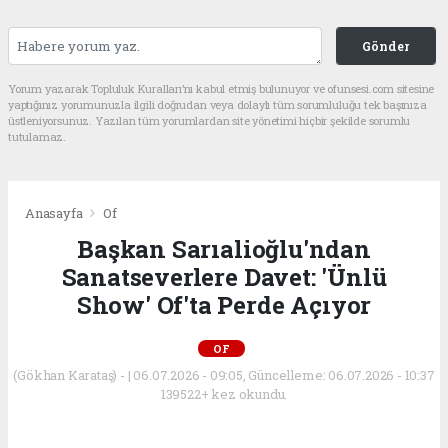
Gönder
Yorum yazarak Topluluk Kuralları’nı kabul etmiş bulunuyor ve ofunsesi.com sitesine
yaptığınız yorumunuzla ilgili doğrudan veya dolaylı tüm sorumluluğu tek başınıza
üstleniyorsunuz. Yazılan tüm yorumlardan site yönetimi hiçbir şekilde sorumlu
tutulamaz.
Anasayfa
Of
Başkan Sarıalioğlu'ndan
Sanatseverlere Davet: 'Ünlü
Show' Of'ta Perde Açıyor
OF
(Gökhan Karataş) - | 06.07.2026 - 09:05, Güncelleme: 06.07.2026 - 10:37
139522+ kez okundu.