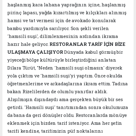
haşlanmış kara lahana yaprağının içine, haşlanmış
pirinç lapası, yağda kızartılmış ve kılçıkları alınmış
hamsi ve tat vermesi için de avokado konularak
bambu yardımıyla sarılıyor. Son şekli verilen
'hamsili suşi', dilimlenmesinin ardından ikrama
hazır hale geliyor.
RESTORANLAR TARİF İÇİN BİZE
ULAŞMAYA ÇALIŞIYOR
Dünyada kabul görmüş bir
yiyeceği bölge kültürüyle birleştirdiğini anlatan
Dilara Türüt, "Neden 'hamsili suşi olmasın' diyerek
yola çıktım ve 'hamsili suşi'yi yaptım. Önce okulda
öğretmenlerime ve arkadaşlarına ikram ettim. Tadına
bakan Rizelilerden de olumlu yanıtlar aldık.
Alışılmışın dışındaydı ama gerçekten büyük bir ses
getirdi. 'Hamsili suşi' tanıtımından sonra okulumuza
da bana da geri dönüşler oldu. Restoranlarda mönüye
eklenmek için bizden tarif isteniyor. Ama her şefin
tarifi kendine, tarifimizin püf noktalarını