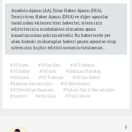
Anadolu Ajansı (AA), İhlas Haber Ajansı (İHA),
Demirören Haber Ajansı (DHA) ve diğer ajanslar
tarafından eklenen tüm haberler, sitemizin
editörlerinin müdahalesi olmadan ajans
kanallarından çekilmektedir. Bu haberlerde yer
alan hukuki muhataplar haberi geçen ajanslar olup
sitemizin hiç bir editörü sorumlu tutulamaz...
#Of İlçesi
#Of'un Sesi
#Of Trabzon
#Of Haber
#Oflular
#Gökhan Karataş
#ofunsesi
#Of Trabzon
#Of'tan Haber
#Başkan Sarıalioğlu
#Of Belediyesi
#Of Belediye Başkanı
#Salim Salih Sarıalioğlu
#tiyatro
#etkinlik
#Ünlü Show