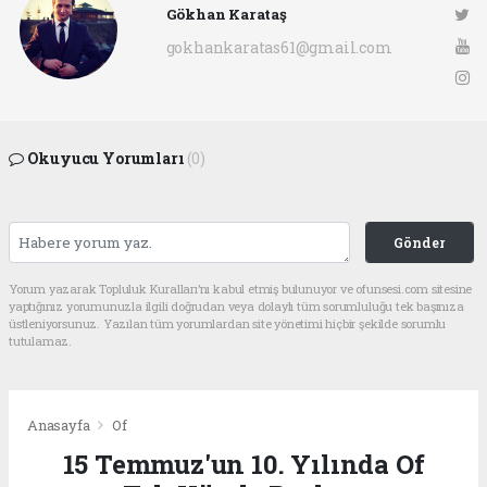
Gökhan Karataş
gokhankaratas61@gmail.com
Okuyucu Yorumları
(0)
Gönder
Yorum yazarak Topluluk Kuralları’nı kabul etmiş bulunuyor ve ofunsesi.com sitesine
yaptığınız yorumunuzla ilgili doğrudan veya dolaylı tüm sorumluluğu tek başınıza
üstleniyorsunuz. Yazılan tüm yorumlardan site yönetimi hiçbir şekilde sorumlu
tutulamaz.
Anasayfa
Of
15 Temmuz'un 10. Yılında Of