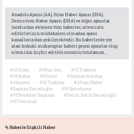
Anadolu Ajansı (AA), İhlas Haber Ajansı (İHA),
Demirören Haber Ajansı (DHA) ve diğer ajanslar
tarafından eklenen tüm haberler, sitemizin
editörlerinin müdahalesi olmadan ajans
kanallarından çekilmektedir. Bu haberlerde yer
alan hukuki muhataplar haberi geçen ajanslar olup
sitemizin hiç bir editörü sorumlu tutulamaz...
#Of İlçesi
#Of'un Sesi
#Of Trabzon
#Of Haber
#Oflular
#Gökhan Karataş
#ofunsesi
#Of Trabzon
#Of'tan Haber
#Başkan Sarıalioğlu
#Of Belediyesi
#Of Belediye Başkanı
#Salim Salih Sarıalioğlu
#15 Temmuz
Haberle İlişkili Haber