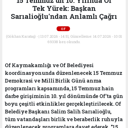
15 Temmuz'un 10. Yılında Of
Tek Yürek: Başkan
Sarıalioğlu'ndan Anlamlı Çağrı
OF
(Gökhan Karataş) - | 13.07.2026 - 14:51, Güncelleme: 14.07.2026 - 10:01
69338 kez okundu.
Of Kaymakamlığı ve Of Belediyesi
koordinasyonunda düzenlenecek 15 Temmuz
Demokrasi ve Millî Birlik Günü anma
programları kapsamında, 15 Temmuz hain
darbe girişiminin 10. yıl dönümünde Of'ta gün
boyu çeşitli etkinlikler gerçekleştirilecek. Of
Belediye Başkanı Salim Salih Sarıalioğlu,
tüm vatandaşları birlik ve beraberlik ruhuyla
düzenlenecek programlara davet ederek, "15