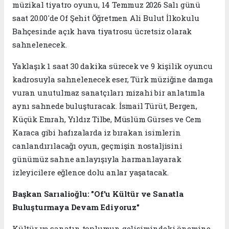
müzikal tiyatro oyunu, 14 Temmuz 2026 Salı günü
saat 20.00'de Of Şehit Öğretmen Ali Bulut İlkokulu
Bahçesinde açık hava tiyatrosu ücretsiz olarak
sahnelenecek.
Yaklaşık 1 saat 30 dakika sürecek ve 9 kişilik oyuncu
kadrosuyla sahnelenecek eser, Türk müziğine damga
vuran unutulmaz sanatçıları mizahi bir anlatımla
aynı sahnede buluşturacak. İsmail Türüt, Bergen,
Küçük Emrah, Yıldız Tilbe, Müslüm Gürses ve Cem
Karaca gibi hafızalarda iz bırakan isimlerin
canlandırılacağı oyun, geçmişin nostaljisini
günümüz sahne anlayışıyla harmanlayarak
izleyicilere eğlence dolu anlar yaşatacak.
Başkan Sarıalioğlu: "Of'u Kültür ve Sanatla
Buluşturmaya Devam Ediyoruz"
Kültür ve sanatın toplumun gelişimindeki önemine