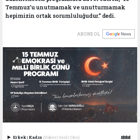
Temmuz'u unutmamak ve unutturmamak
hepimizin ortak sorumluluğudur." dedi.
ABONE OL
Erkek
|
Kadın
(Haberi Sesli Oku)