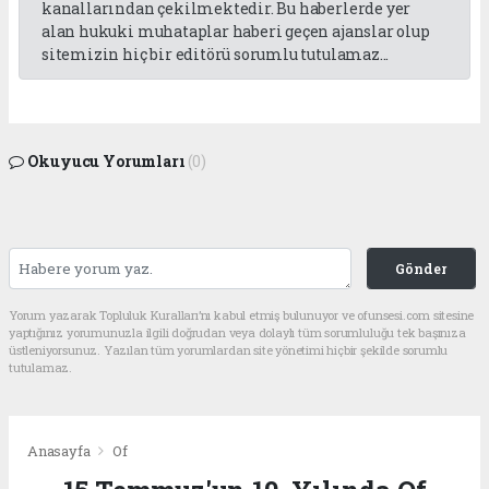
kanallarından çekilmektedir. Bu haberlerde yer
alan hukuki muhataplar haberi geçen ajanslar olup
sitemizin hiç bir editörü sorumlu tutulamaz...
Okuyucu Yorumları
(0)
Gönder
Yorum yazarak Topluluk Kuralları’nı kabul etmiş bulunuyor ve ofunsesi.com sitesine
yaptığınız yorumunuzla ilgili doğrudan veya dolaylı tüm sorumluluğu tek başınıza
üstleniyorsunuz. Yazılan tüm yorumlardan site yönetimi hiçbir şekilde sorumlu
tutulamaz.
Anasayfa
Of