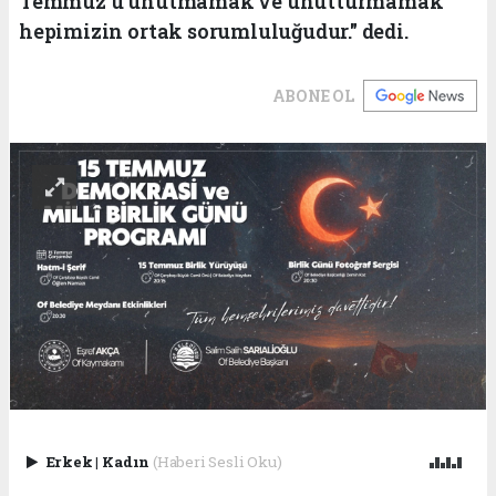
Temmuz'u unutmamak ve unutturmamak
hepimizin ortak sorumluluğudur." dedi.
ABONE OL
Erkek
|
Kadın
(Haberi Sesli Oku)