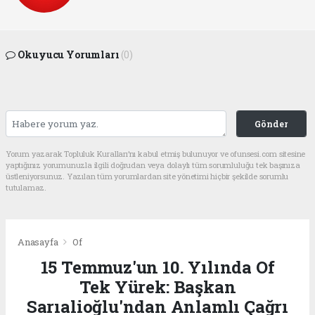
Okuyucu Yorumları
(0)
Gönder
Yorum yazarak Topluluk Kuralları’nı kabul etmiş bulunuyor ve ofunsesi.com sitesine
yaptığınız yorumunuzla ilgili doğrudan veya dolaylı tüm sorumluluğu tek başınıza
üstleniyorsunuz. Yazılan tüm yorumlardan site yönetimi hiçbir şekilde sorumlu
tutulamaz.
Anasayfa
Of
15 Temmuz'un 10. Yılında Of
Tek Yürek: Başkan
Sarıalioğlu'ndan Anlamlı Çağrı