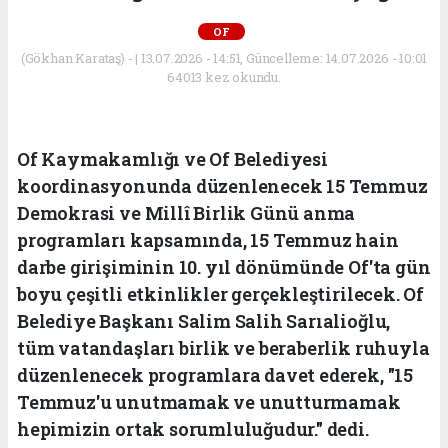
OF
(Gökhan Karataş) - | 13.07.2026 - 14:51, Güncelleme: 14.07.2026 - 10:01
64013 kez okundu.
Of Kaymakamlığı ve Of Belediyesi
koordinasyonunda düzenlenecek 15 Temmuz
Demokrasi ve Millî Birlik Günü anma
programları kapsamında, 15 Temmuz hain
darbe girişiminin 10. yıl dönümünde Of'ta gün
boyu çeşitli etkinlikler gerçekleştirilecek. Of
Belediye Başkanı Salim Salih Sarıalioğlu,
tüm vatandaşları birlik ve beraberlik ruhuyla
düzenlenecek programlara davet ederek, "15
Temmuz'u unutmamak ve unutturmamak
hepimizin ortak sorumluluğudur." dedi.