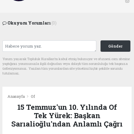
Okuyucu Yorumları
(0)
Gönder
Yorum yazarak Topluluk Kuralları’nı kabul etmiş bulunuyor ve ofunsesi.com sitesine
yaptığınız yorumunuzla ilgili doğrudan veya dolaylı tüm sorumluluğu tek başınıza
üstleniyorsunuz. Yazılan tüm yorumlardan site yönetimi hiçbir şekilde sorumlu
tutulamaz.
Anasayfa
Of
15 Temmuz'un 10. Yılında Of
Tek Yürek: Başkan
Sarıalioğlu'ndan Anlamlı Çağrı