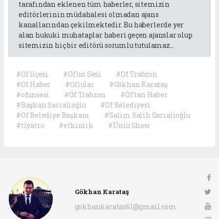
tarafından eklenen tüm haberler, sitemizin
editörlerinin müdahalesi olmadan ajans
kanallarından çekilmektedir. Bu haberlerde yer
alan hukuki muhataplar haberi geçen ajanslar olup
sitemizin hiç bir editörü sorumlu tutulamaz...
#Of İlçesi
#Of'un Sesi
#Of Trabzon
#Of Haber
#Oflular
#Gökhan Karataş
#ofunsesi
#Of Trabzon
#Of'tan Haber
#Başkan Sarıalioğlu
#Of Belediyesi
#Of Belediye Başkanı
#Salim Salih Sarıalioğlu
#tiyatro
#etkinlik
#Ünlü Show
Gökhan Karataş
gokhankaratas61@gmail.com