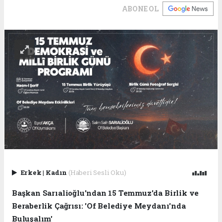
ABONE OL
Erkek
|
Kadın
(Haberi Sesli Oku)
Başkan Sarıalioğlu'ndan 15 Temmuz'da Birlik ve
Beraberlik Çağrısı: 'Of Belediye Meydanı'nda
Buluşalım'