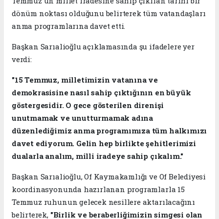
Temmuz'un millet iradesine sahip çıkılan tarihi bir
dönüm noktası olduğunu belirterek tüm vatandaşları
anma programlarına davet etti.
Başkan Sarıalioğlu açıklamasında şu ifadelere yer
verdi:
"15 Temmuz, milletimizin vatanına ve
demokrasisine nasıl sahip çıktığının en büyük
göstergesidir. O gece gösterilen direnişi
unutmamak ve unutturmamak adına
düzenlediğimiz anma programımıza tüm halkımızı
davet ediyorum. Gelin hep birlikte şehitlerimizi
dualarla analım, milli iradeye sahip çıkalım."
Başkan Sarıalioğlu, Of Kaymakamlığı ve Of Belediyesi
koordinasyonunda hazırlanan programlarla 15
Temmuz ruhunun gelecek nesillere aktarılacağını
belirterek,
"Birlik ve beraberliğimizin simgesi olan