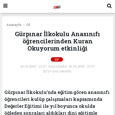
Anasayfa
Of
Gürpınar İlkokulu Anasınıfı
öğrencilerinden Kuran
Okuyorum etkinliği
OF
26.05.2025 - 10:37, Güncelleme: 26.05.2025 - 10:37
5172+ kez okundu.
Gürpınar İlkokulu'nda eğitim gören anasınıfı
öğrencileri kulüp çalışmaları kapsamında
Değerler Eğitimi ile yıl boyunca okulda
öğleden sonraları aldıkları dini eğitimle