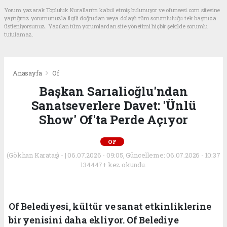
Yorum yazarak Topluluk Kuralları’nı kabul etmiş bulunuyor ve ofunsesi.com sitesine
yaptığınız yorumunuzla ilgili doğrudan veya dolaylı tüm sorumluluğu tek başınıza
üstleniyorsunuz. Yazılan tüm yorumlardan site yönetimi hiçbir şekilde sorumlu
tutulamaz.
Anasayfa
Of
Başkan Sarıalioğlu'ndan
Sanatseverlere Davet: 'Ünlü
Show' Of'ta Perde Açıyor
OF
(Gökhan Karataş) - | 06.07.2026 - 09:05, Güncelleme: 06.07.2026 - 10:37
134447+ kez okundu.
Of Belediyesi, kültür ve sanat etkinliklerine
bir yenisini daha ekliyor. Of Belediye