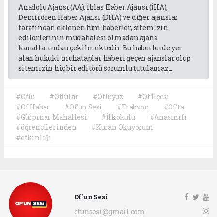
Anadolu Ajansı (AA), İhlas Haber Ajansı (İHA),
Demirören Haber Ajansı (DHA) ve diğer ajanslar
tarafından eklenen tüm haberler, sitemizin
editörlerinin müdahalesi olmadan ajans
kanallarından çekilmektedir. Bu haberlerde yer
alan hukuki muhataplar haberi geçen ajanslar olup
sitemizin hiç bir editörü sorumlu tutulamaz...
#Oflu
#Oflular
#Ofluyuz
#Of İlçesi
#Of Haber
#Of'un Sesi
#Trabzon
#Of'ta
#Gürpınar Mahallesi
#İlkokulu
#Anasınıfı
#öğrencilerinden
#Kuran Okuyorum
#etkinliği
Of'un Sesi
ofunsesi@gmail.com