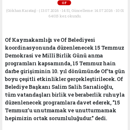
OF
(Gökhan Karataş) - | 13.07.2026 - 14:51, Güncelleme: 14.07.2026 - 10:01
64015 kez okundu.
Of Kaymakamlığı ve Of Belediyesi
koordinasyonunda düzenlenecek 15 Temmuz
Demokrasi ve Millî Birlik Günü anma
programları kapsamında, 15 Temmuz hain
darbe girişiminin 10. yıl dönümünde Of'ta gün
boyu çeşitli etkinlikler gerçekleştirilecek. Of
Belediye Başkanı Salim Salih Sarıalioğlu,
tüm vatandaşları birlik ve beraberlik ruhuyla
düzenlenecek programlara davet ederek, "15
Temmuz'u unutmamak ve unutturmamak
hepimizin ortak sorumluluğudur." dedi.