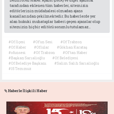
Demirören Haber Ajansı (DHA) ve diğer ajanslar
tarafından eklenen tüm haberler, sitemizin
editörlerinin müdahalesi olmadan ajans
kanallarından çekilmektedir. Bu haberlerde yer
alan hukuki muhataplar haberi geçen ajanslar olup
sitemizin hiç bir editörü sorumlu tutulamaz...
#Of İlçesi
#Of'un Sesi
#Of Trabzon
#Of Haber
#Oflular
#Gökhan Karataş
#ofunsesi
#Of Trabzon
#Of'tan Haber
#Başkan Sarıalioğlu
#Of Belediyesi
#Of Belediye Başkanı
#Salim Salih Sarıalioğlu
#15 Temmuz
Haberle İlişkili Haber