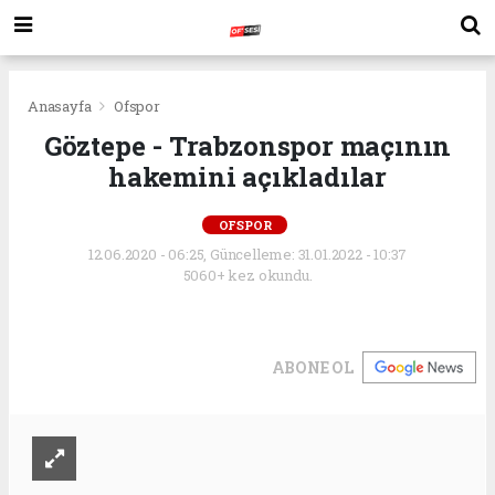
Anasayfa
Ofspor
Göztepe - Trabzonspor maçının
hakemini açıkladılar
OFSPOR
12.06.2020 - 06:25, Güncelleme: 31.01.2022 - 10:37
5060+ kez okundu.
ABONE OL