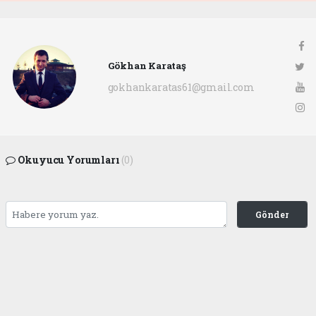
Gökhan Karataş
gokhankaratas61@gmail.com
Okuyucu Yorumları
(0)
Gönder
Yorum yazarak Topluluk Kuralları’nı kabul etmiş bulunuyor ve ofunsesi.com sitesine
yaptığınız yorumunuzla ilgili doğrudan veya dolaylı tüm sorumluluğu tek başınıza
üstleniyorsunuz. Yazılan tüm yorumlardan site yönetimi hiçbir şekilde sorumlu
tutulamaz.