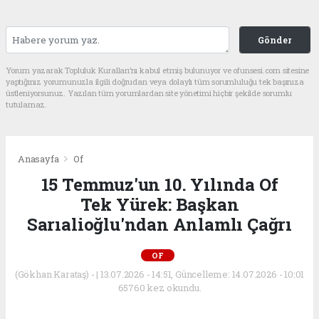
Gönder
Yorum yazarak Topluluk Kuralları’nı kabul etmiş bulunuyor ve ofunsesi.com sitesine
yaptığınız yorumunuzla ilgili doğrudan veya dolaylı tüm sorumluluğu tek başınıza
üstleniyorsunuz. Yazılan tüm yorumlardan site yönetimi hiçbir şekilde sorumlu
tutulamaz.
Anasayfa
Of
15 Temmuz'un 10. Yılında Of
Tek Yürek: Başkan
Sarıalioğlu'ndan Anlamlı Çağrı
OF
(Gökhan Karataş) - | 13.07.2026 - 14:51, Güncelleme: 14.07.2026 - 10:01
65760 kez okundu.