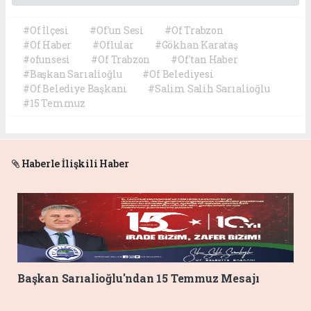
#Of İlçesi
#Of'un Sesi
#Of Trabzon
#Of Haber
#Oflular
#Gökhan Karataş
#ofunsesi
#Of Trabzon
#Of'tan Haber
#Başkan Sarıalioğlu
#Of Belediyesi
#Of Belediye Başkanı
#Salim Salih Sarıalioğlu
#15 Temmuz
Haberle İlişkili Haber
Başkan Sarıalioğlu'ndan 15 Temmuz Mesajı