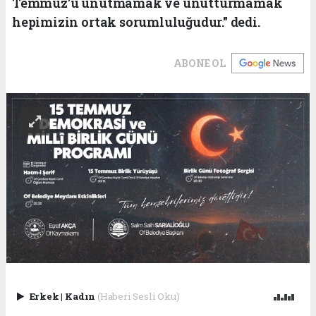
Temmuz'u unutmamak ve unutturmamak
hepimizin ortak sorumluluğudur." dedi.
ABONE OL
Erkek
|
Kadın
(Haberi Sesli Oku)