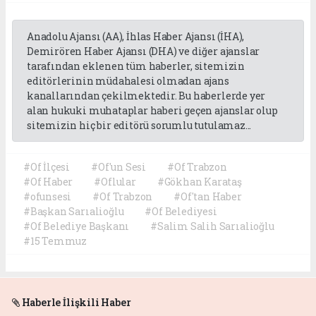
Anadolu Ajansı (AA), İhlas Haber Ajansı (İHA),
Demirören Haber Ajansı (DHA) ve diğer ajanslar
tarafından eklenen tüm haberler, sitemizin
editörlerinin müdahalesi olmadan ajans
kanallarından çekilmektedir. Bu haberlerde yer
alan hukuki muhataplar haberi geçen ajanslar olup
sitemizin hiç bir editörü sorumlu tutulamaz...
#Of İlçesi
#Of'un Sesi
#Of Trabzon
#Of Haber
#Oflular
#Gökhan Karataş
#ofunsesi
#Of Trabzon
#Of'tan Haber
#Başkan Sarıalioğlu
#Of Belediyesi
#Of Belediye Başkanı
#Salim Salih Sarıalioğlu
#15 Temmuz
Haberle İlişkili Haber