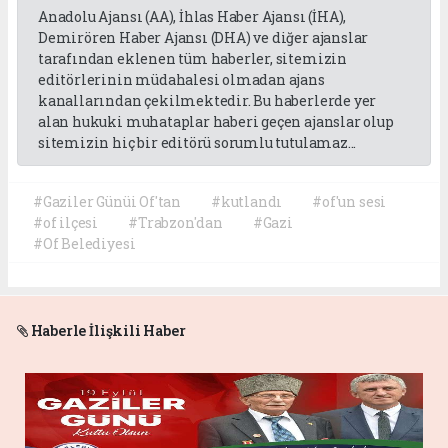
Anadolu Ajansı (AA), İhlas Haber Ajansı (İHA),
Demirören Haber Ajansı (DHA) ve diğer ajanslar
tarafından eklenen tüm haberler, sitemizin
editörlerinin müdahalesi olmadan ajans
kanallarından çekilmektedir. Bu haberlerde yer
alan hukuki muhataplar haberi geçen ajanslar olup
sitemizin hiç bir editörü sorumlu tutulamaz...
#Gaziler Günüi Of'tan
#kutlandı
#of'un sesi
#of ilçesi
#Trabzon'dan
#Gazi
#Of Belediyesi
Haberle İlişkili Haber