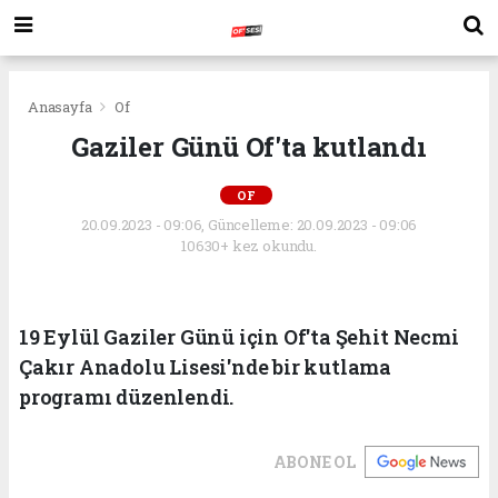
Anasayfa
Of
Gaziler Günü Of'ta kutlandı
OF
20.09.2023 - 09:06, Güncelleme: 20.09.2023 - 09:06
10630+ kez okundu.
19 Eylül Gaziler Günü için Of'ta Şehit Necmi
Çakır Anadolu Lisesi'nde bir kutlama
programı düzenlendi.
ABONE OL