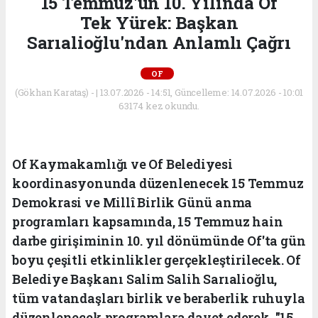
15 Temmuz'un 10. Yılında Of
Tek Yürek: Başkan
Sarıalioğlu'ndan Anlamlı Çağrı
OF
(Gökhan Karataş) - | 13.07.2026 - 14:51, Güncelleme: 14.07.2026 - 10:01
63174 kez okundu.
Of Kaymakamlığı ve Of Belediyesi
koordinasyonunda düzenlenecek 15 Temmuz
Demokrasi ve Millî Birlik Günü anma
programları kapsamında, 15 Temmuz hain
darbe girişiminin 10. yıl dönümünde Of'ta gün
boyu çeşitli etkinlikler gerçekleştirilecek. Of
Belediye Başkanı Salim Salih Sarıalioğlu,
tüm vatandaşları birlik ve beraberlik ruhuyla
düzenlenecek programlara davet ederek, "15