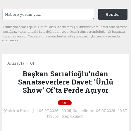
Gönder
Yorum yazarak Topluluk Kuralları’nı kabul etmiş bulunuyor ve ofunsesi.com sitesine
yaptığınız yorumunuzla ilgili doğrudan veya dolaylı tüm sorumluluğu tek başınıza
üstleniyorsunuz. Yazılan tüm yorumlardan site yönetimi hiçbir şekilde sorumlu
tutulamaz.
Anasayfa
Of
Başkan Sarıalioğlu'ndan
Sanatseverlere Davet: 'Ünlü
Show' Of'ta Perde Açıyor
OF
(Gökhan Karataş) - | 06.07.2026 - 09:05, Güncelleme: 06.07.2026 - 10:37
133665+ kez okundu.