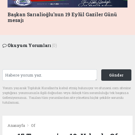
Başkan Sarıalioğlu'nun 19 Eylül Gaziler Günü
mesajı
Okuyucu Yorumları
(0)
Gönder
Yorum yazarak Topluluk Kuralları’nı kabul etmiş bulunuyor ve ofunsesi.com sitesine
yaptığınız yorumunuzla ilgili doğrudan veya dolaylı tüm sorumluluğu tek başınıza
üstleniyorsunuz. Yazılan tüm yorumlardan site yönetimi hiçbir şekilde sorumlu
tutulamaz.
Anasayfa
Of