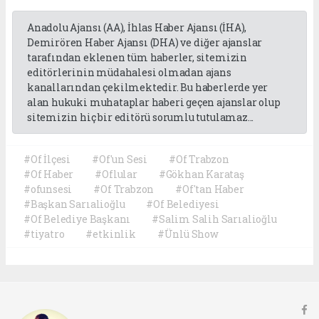
Anadolu Ajansı (AA), İhlas Haber Ajansı (İHA),
Demirören Haber Ajansı (DHA) ve diğer ajanslar
tarafından eklenen tüm haberler, sitemizin
editörlerinin müdahalesi olmadan ajans
kanallarından çekilmektedir. Bu haberlerde yer
alan hukuki muhataplar haberi geçen ajanslar olup
sitemizin hiç bir editörü sorumlu tutulamaz...
#Of İlçesi
#Of'un Sesi
#Of Trabzon
#Of Haber
#Oflular
#Gökhan Karataş
#ofunsesi
#Of Trabzon
#Of'tan Haber
#Başkan Sarıalioğlu
#Of Belediyesi
#Of Belediye Başkanı
#Salim Salih Sarıalioğlu
#tiyatro
#etkinlik
#Ünlü Show