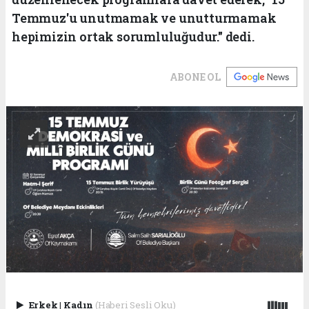
Temmuz'u unutmamak ve unutturmamak
hepimizin ortak sorumluluğudur." dedi.
ABONE OL
Erkek
|
Kadın
(Haberi Sesli Oku)