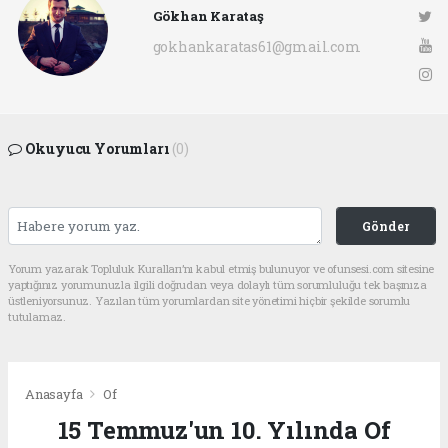
Gökhan Karataş
gokhankaratas61@gmail.com
Okuyucu Yorumları
(0)
Gönder
Yorum yazarak Topluluk Kuralları’nı kabul etmiş bulunuyor ve ofunsesi.com sitesine
yaptığınız yorumunuzla ilgili doğrudan veya dolaylı tüm sorumluluğu tek başınıza
üstleniyorsunuz. Yazılan tüm yorumlardan site yönetimi hiçbir şekilde sorumlu
tutulamaz.
Anasayfa
Of
15 Temmuz'un 10. Yılında Of