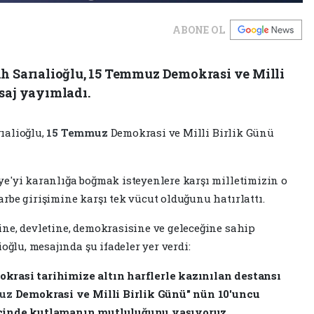
ABONE OL
ih Sarıalioğlu, 15 Temmuz Demokrasi ve Milli
saj yayımladı.
ıalioğlu,
15 Temmuz
Demokrasi ve Milli Birlik Günü
ye'yi karanlığa boğmak isteyenlere karşı milletimizin o
rbe girişimine karşı tek vücut olduğunu hatırlattı.
ne, devletine, demokrasisine ve geleceğine sahip
oğlu, mesajında şu ifadeler yer verdi:
krasi tarihimize altın harflerle kazınılan destansı
muz
Demokrasi ve Milli Birlik Günü" nün 10'uncu
içinde kutlamanın mutluluğunu yaşıyoruz.