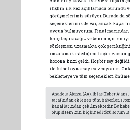
olan Filip Novak, transfere ilişkin 
ilişkin ilk kez açıklamada bulundu ve
görüşmelerimiz sürüyor. Burada da sö
seçeneklerimiz de var, ancak kupa f
uygun bulmuyorum. Final maçından son
karşılaştıracağız ve benim için en i
sözleşmesi uzatmakta çok geciktiğini 
imzalamak istediğimi hiçbir zaman g
korona krizi geldi. Hoş bir şey değild
ile futbol oynamayı sevmiyorum. Onl
beklemeye ve tüm seçenekleri önüme
Anadolu Ajansı (AA), İhlas Haber Ajansı
tarafından eklenen tüm haberler, sit
kanallarından çekilmektedir. Bu haber
olup sitemizin hiç bir editörü sorumlu 