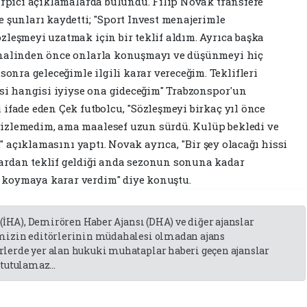
çarpıcı açıklamalarda bulundu. Filip Novak transfere
 şunları kaydetti; "Sport Invest menajerimle
zleşmeyi uzatmak için bir teklif aldım. Ayrıca başka
inalinden önce onlarla konuşmayı ve düşünmeyi hiç
ra geleceğimle ilgili karar vereceğim. Teklifleri
yisi hangisi iyiyse ona gideceğim" Trabzonspor'un
ifade eden Çek futbolcu, "Sözleşmeyi birkaç yıl önce
izlemedim, ama maalesef uzun sürdü. Kulüp bekledi ve
i." açıklamasını yaptı. Novak ayrıca, "Bir şey olacağı hissi
ardan teklif geldiği anda sezonun sonuna kadar
 koymaya karar verdim" diye konuştu.
mersin escort
 (İHA), Demirören Haber Ajansı (DHA) ve diğer ajanslar
emizin editörlerinin müdahalesi olmadan ajans
lerde yer alan hukuki muhataplar haberi geçen ajanslar
tutulamaz...