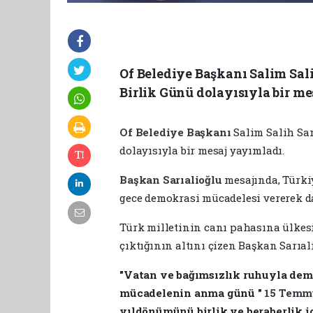
Of Belediye Başkanı Salim Sal
Birlik Günü dolayısıyla bir me
Of Belediye Başkanı
Salim Salih Sar
dolayısıyla bir mesaj yayımladı.
Başkan Sarıalioğlu
mesajında, Türki
gece demokrasi mücadelesi vererek da
Türk milletinin canı pahasına ülkesi
çıktığının altını çizen Başkan Sarıali
"Vatan ve bağımsızlık ruhuyla demo
mücadelenin anma günü "
15 Tem
yıldönümünü birlik ve beraberlik 