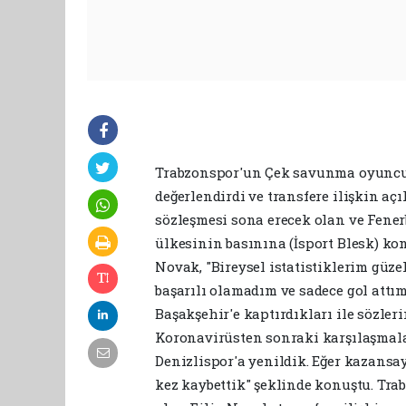
Trabzonspor'un Çek savunma oyuncus
değerlendirdi ve transfere ilişkin a
sözleşmesi sona erecek olan ve Fenerb
ülkesinin basınına (İsport Blesk) ko
Novak, "Bireysel istatistiklerim güze
başarılı olamadım ve sadece gol att
Başakşehir'e kaptırdıkları ile sözle
Koronavirüsten sonraki karşılaşmala
Denizlispor'a yenildik. Eğer kazansay
kez kaybettik" şeklinde konuştu. Tra