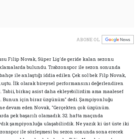
ABONE OL
u Filip Novak, Süper Lig'de geride kalan sezonu
çıklamalarda bulundu. Trabzonspor ile sezon sonunda
ahçe ile anlaştığı iddia edilen Çek sol bek Filp Novak,
nuştu. İlk olarak bireysel performansını değerlendiren
l. Tabii, birkaç asist daha ekleyebilirdim ama maalesef
ım. Bunun için biraz üzgünüm" dedi. Şampiyonluğu
rine devam eden Novak, "Gerçekten çok üzgünüm.
rda pek başarılı olamadık. 32. hafta maçında
dık şampiyonluğa ulaşabilirdik. Ne yazık ki üst üste iki
bzonspor ile sözleşmesi bu sezon sonunda sona erecek