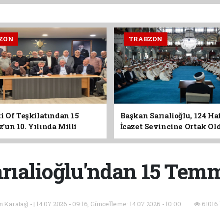
ZON
TRABZON
i Of Teşkilatından 15
Başkan Sarıalioğlu, 124 Ha
un 10. Yılında Milli
İcazet Sevincine Ortak Ol
Vurgusu
rıalioğlu'ndan 15 Tem
Karataş) - | 14.07.2026 - 09:16, Güncelleme: 14.07.2026 - 10:00
61016