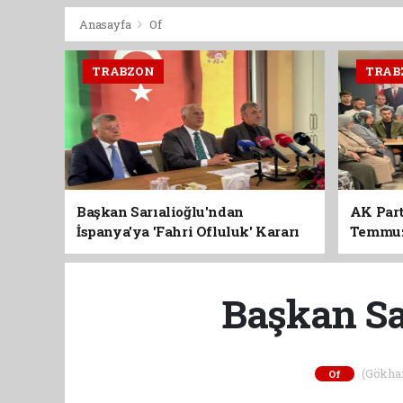
Anasayfa
Of
TRABZON
TRAB
Başkan Sarıalioğlu'ndan
AK Part
İspanya'ya 'Fahri Ofluluk' Kararı
Temmuz'
Birlik 
Başkan Sa
(Gökhan 
Of