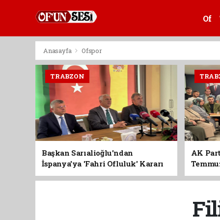
Of
Anasayfa
Ofspor
TRABZON
TRAB
Başkan Sarıalioğlu'ndan
AK Part
İspanya'ya 'Fahri Ofluluk' Kararı
Temmuz'
Birlik 
Fi