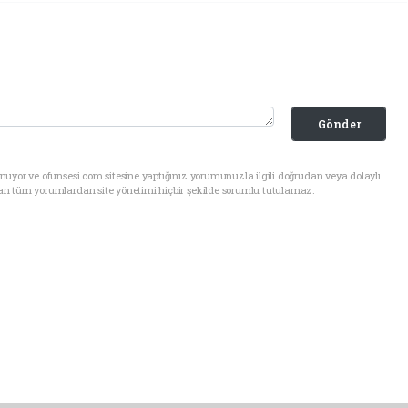
Gönder
uyor ve ofunsesi.com sitesine yaptığınız yorumunuzla ilgili doğrudan veya dolaylı
an tüm yorumlardan site yönetimi hiçbir şekilde sorumlu tutulamaz.