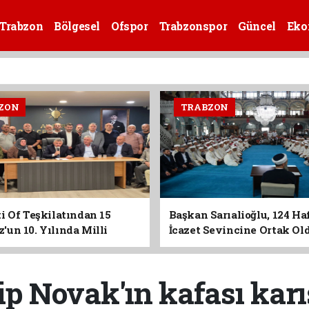
Trabzon
Bölgesel
Ofspor
Trabzonspor
Güncel
Eko
ZON
TRABZON
i Of Teşkilatından 15
Başkan Sarıalioğlu, 124 Ha
un 10. Yılında Milli
İcazet Sevincine Ortak Ol
Vurgusu
lip Novak'ın kafası karı