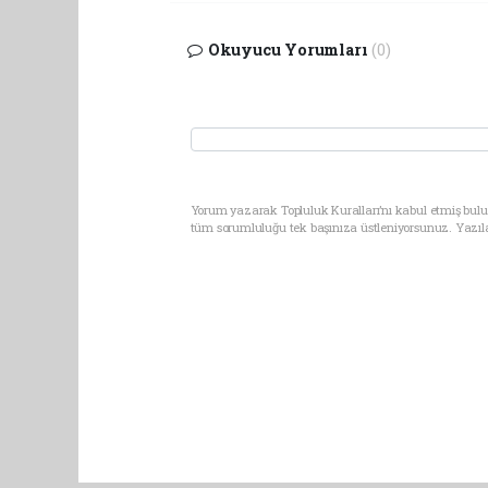
Okuyucu Yorumları
(0)
Yorum yazarak Topluluk Kuralları’nı kabul etmiş bulun
tüm sorumluluğu tek başınıza üstleniyorsunuz. Yazıl