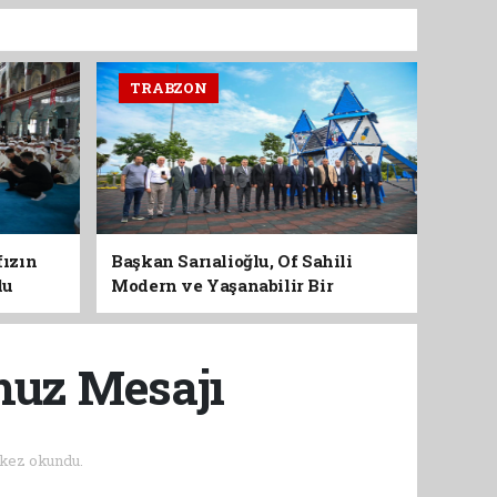
TRABZON
fızın
Başkan Sarıalioğlu, Of Sahili
du
Modern ve Yaşanabilir Bir
Kimliğe Kavuşuyor
muz Mesajı
 kez okundu.