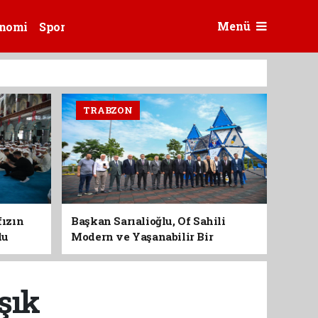
Menü
nomi
Spor
TRABZON
fızın
Başkan Sarıalioğlu, Of Sahili
du
Modern ve Yaşanabilir Bir
Kimliğe Kavuşuyor
şık