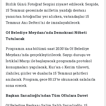
Birlik Günü Fotoğraf Sergisi ziyaret edilecek. Sergide,
15 Temmuz gecesinde milletin yazdığı destanı
yansıtan fotoğraflar yer alırken, vatandaşlar 15
Temmuz Anı Defteri'ni de imzalayabilecek.
Of Belediye Meydanı'nda Demokrasi Nöbeti
Tutulacak
Programın ana bölümü saat 20.30'da Of Belediye
Meydanı'nda gerçekleştirilecek. Saygı duruşu ve
İstiklal Marşı ile başlayacak programda protokol
konuşmaları yapılacak, Kur'an-ı Kerim tilaveti,
ilahiler, şiirler ve dualarla 15 Temmuz şehitleri
anılacak. Program, gece 00.13'te okunacak salalarla
sona erecek.
Başkan Sarıalioğlu'ndan Tüm Oflulara Davet
Of Belediye Başkanı Salim Salih Sarıalioğlu, 15