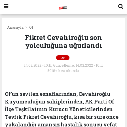
Anasayfa
Of
Fikret Cevahiroğlu son
yolculuğuna uğurlandı
OF
14.02.2022 - 10:11, Güncelleme: 14.02.2022 - 10:11
5918+ kez okundu.
Of’un sevilen esnaflarından, Cevahiroğlu
Kuyumculuğun sahiplerinden, AK Parti Of
İlçe Teşkilatının Kurucu Yöneticilerinden
Tevfik Fikret Cevahiroğlu, kısa bir süre önce
yakalandığı amansız hastalık sonucu vefat