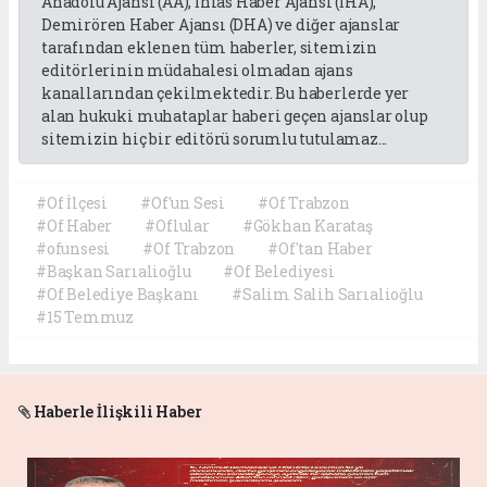
Anadolu Ajansı (AA), İhlas Haber Ajansı (İHA),
Demirören Haber Ajansı (DHA) ve diğer ajanslar
tarafından eklenen tüm haberler, sitemizin
editörlerinin müdahalesi olmadan ajans
kanallarından çekilmektedir. Bu haberlerde yer
alan hukuki muhataplar haberi geçen ajanslar olup
sitemizin hiç bir editörü sorumlu tutulamaz...
#Of İlçesi
#Of'un Sesi
#Of Trabzon
#Of Haber
#Oflular
#Gökhan Karataş
#ofunsesi
#Of Trabzon
#Of'tan Haber
#Başkan Sarıalioğlu
#Of Belediyesi
#Of Belediye Başkanı
#Salim Salih Sarıalioğlu
#15 Temmuz
Haberle İlişkili Haber