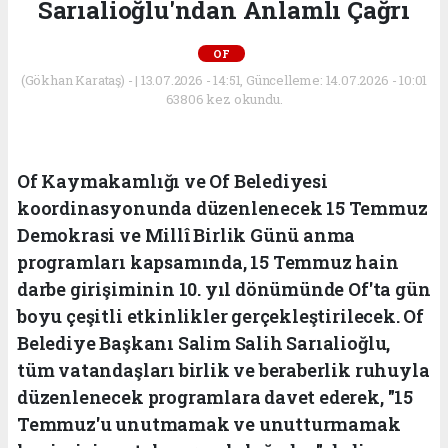
Sarıalioğlu'ndan Anlamlı Çağrı
OF
(Gökhan Karataş) - | 13.07.2026 - 14:51, Güncelleme: 14.07.2026 - 10:01
63806 kez okundu.
Of Kaymakamlığı ve Of Belediyesi
koordinasyonunda düzenlenecek 15 Temmuz
Demokrasi ve Millî Birlik Günü anma
programları kapsamında, 15 Temmuz hain
darbe girişiminin 10. yıl dönümünde Of'ta gün
boyu çeşitli etkinlikler gerçekleştirilecek. Of
Belediye Başkanı Salim Salih Sarıalioğlu,
tüm vatandaşları birlik ve beraberlik ruhuyla
düzenlenecek programlara davet ederek, "15
Temmuz'u unutmamak ve unutturmamak