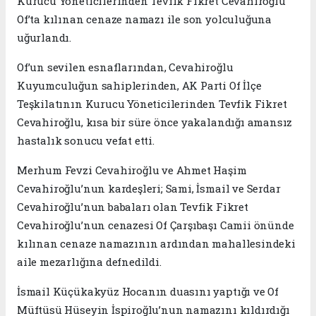
Kurucu Yöneticilerinden Tevfik Fikret Cevahiroğlu
Of’ta kılınan cenaze namazı ile son yolculuğuna
uğurlandı.
Of’un sevilen esnaflarından, Cevahiroğlu
Kuyumculuğun sahiplerinden, AK Parti Of İlçe
Teşkilatının Kurucu Yöneticilerinden Tevfik Fikret
Cevahiroğlu, kısa bir süre önce yakalandığı amansız
hastalık sonucu vefat etti.
Merhum Fevzi Cevahiroğlu ve Ahmet Haşim
Cevahiroğlu’nun kardeşleri; Sami, İsmail ve Serdar
Cevahiroğlu’nun babaları olan Tevfik Fikret
Cevahiroğlu’nun cenazesi Of Çarşıbaşı Camii önünde
kılınan cenaze namazının ardından mahallesindeki
aile mezarlığına defnedildi.
İsmail Küçükakyüz Hocanın duasını yaptığı ve Of
Müftüsü Hüseyin İspiroğlu’nun namazını kıldırdığı