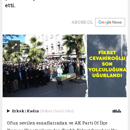
etti.
ABONE OL
Erkek
|
Kadın
(Haberi Sesli Oku)
Of’un sevilen esnaflarından ve AK Parti Of İlçe