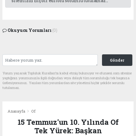
sitemizin hiç bir editörü sorumlu tutulamaz...
Okuyucu Yorumları
(0)
Gönder
Yorum yazarak Topluluk Kuralları’nı kabul etmiş bulunuyor ve ofunsesi.com sitesine
yaptığınız yorumunuzla ilgili doğrudan veya dolaylı tüm sorumluluğu tek başınıza
üstleniyorsunuz. Yazılan tüm yorumlardan site yönetimi hiçbir şekilde sorumlu
tutulamaz.
Anasayfa
Of
15 Temmuz'un 10. Yılında Of
Tek Yürek: Başkan