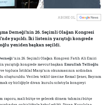
ABONE OL
şma Derneği’nin 26. Seçimli Olağan Kongresi
’nde yapıldı. İki listenin yarıştığı kongrede
ğlu yeniden başkan seçildi.
Derneği
’nin 26. Seçimli Olağan Kongresi Fatih Ali Emiri
enin yarıştığı kongrede mevcut başkan
Emrullah Tellioğlu
u ve topluca İstiklal Marşı’nın okunmasının ardından
u oluşturuldu. Verilen teklif üzerine Kemal Şener, Bayram
mak oy birliğiyle divan kurulu sıfatıyla kongreyi
im raporu, mali bütçe ve gelecek dönem tahmini bütçe
arafından oy birliğiyle kabul edildi. Divan Kurulu’na