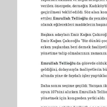
verilen önergede, derneğin Kadıköy’d
geçirilmesi teklif edildi. Söz alan ko
ettiler.
Emrullah Tellioğlu
da yenide
olarak eğilecekleri maddelerin başınd
Başkan adayları Emir Kağan Çakıroğ
Emir Kağan Çakıroğlu "Biz dünkü ço
erken yaşlardan beri dernek faaliyetl
yönetime talip olmalarının zamanının
Emrullah Tellioğlu
da görevde olduk
geldiğini, dolayısıyla faaliyetlerin 
altında yine de faydalı işler yaptıkla
Daha sonra seçime geçildi. Yarışan ik
oyun 107’sini alırken Emrullah Telli
yönetmek için kongreden yetki aldı.