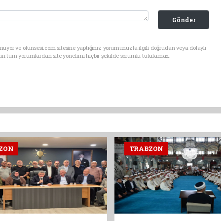
Gönder
uyor ve ofunsesi.com sitesine yaptığınız yorumunuzla ilgili doğrudan veya dolaylı
an tüm yorumlardan site yönetimi hiçbir şekilde sorumlu tutulamaz.
ZON
TRABZON