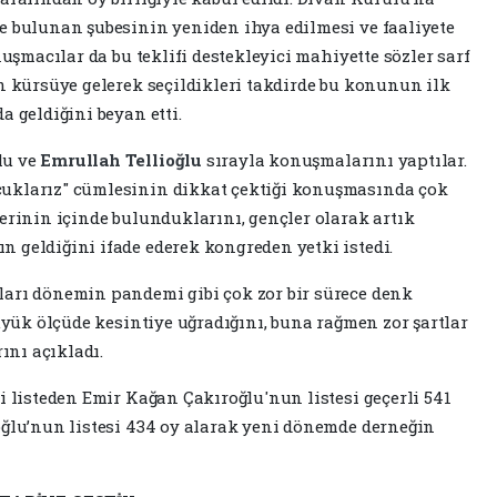
e bulunan şubesinin yeniden ihya edilmesi ve faaliyete
nuşmacılar da bu teklifi destekleyici mahiyette sözler sarf
n kürsüye gelerek seçildikleri takdirde bu konunun ilk
a geldiğini beyan etti.
lu ve
Emrullah Tellioğlu
sırayla konuşmalarını yaptılar.
cuklarız" cümlesinin dikkat çektiği konuşmasında çok
erinin içinde bulunduklarını, gençler olarak artık
 geldiğini ifade ederek kongreden yetki istedi.
ları dönemin pandemi gibi çok zor bir sürece denk
büyük ölçüde kesintiye uğradığını, buna rağmen zor şartlar
rını açıkladı.
i listeden Emir Kağan Çakıroğlu'nun listesi geçerli 541
oğlu’nun listesi 434 oy alarak yeni dönemde derneğin