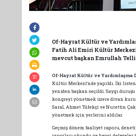
Of-Hayrat Kültür ve Yardımla
Fatih Ali Emiri Kültür Merkezi
mevcut başkan Emrullah Tellio
Of-Hayrat Kültür ve Yardımlaşma 
Kültür Merkezi’nde yapıldı. İki list
yeniden başkan seçildi. Saygı duruş
kongreyi yönetmek üzere divan kurul
Saral, Ahmet Tüfekçi ve Nurettin Çak
yönetmek için yerlerini aldılar.
Geçmiş dönem faaliyet raporu, denet
raporları okundu ve hepsi delegeler t