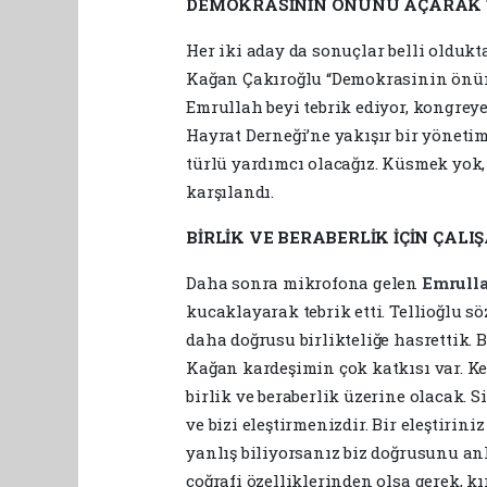
DEMOKRASİNİN ÖNÜNÜ AÇARAK T
Her iki aday da sonuçlar belli oldukt
Kağan Çakıroğlu “Demokrasinin önünü
Emrullah beyi tebrik ediyor, kongrey
Hayrat Derneği’ne yakışır bir yöneti
türlü yardımcı olacağız. Küsmek yok,
karşılandı.
BİRLİK VE BERABERLİK İÇİN ÇALI
Daha sonra mikrofona gelen
Emrulla
kucaklayarak tebrik etti. Tellioğlu söz
daha doğrusu birlikteliğe hasrettik. 
Kağan kardeşimin çok katkısı var. K
birlik ve beraberlik üzerine olacak.
ve bizi eleştirmenizdir. Bir eleştirin
yanlış biliyorsanız biz doğrusunu a
coğrafi özelliklerinden olsa gerek, k