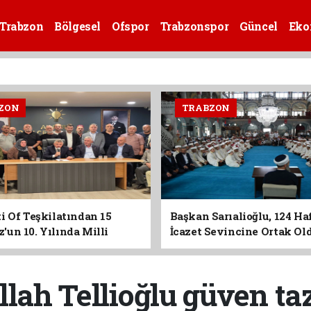
Trabzon
Bölgesel
Ofspor
Trabzonspor
Güncel
Eko
ZON
TRABZON
i Of Teşkilatından 15
Başkan Sarıalioğlu, 124 Ha
un 10. Yılında Milli
İcazet Sevincine Ortak Ol
Vurgusu
lah Tellioğlu güven taz