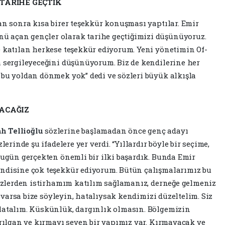
ARİHE GEÇTİK
an sonra kısa birer teşekkür konuşması yaptılar. Emir
 açan gençler olarak tarihe geçtiğimizi düşünüyoruz.
e katılan herkese teşekkür ediyorum. Yeni yönetimin Of-
m sergileyeceğini düşünüyorum. Biz de kendilerine her
 bu yoldan dönmek yok” dedi ve sözleri büyük alkışla
ŞACAĞIZ
h Tellioğlu
sözlerine başlamadan önce genç adayı
lerinde şu ifadelere yer verdi. “Yıllardır böyle bir seçime,
Bugün gerçekten önemli bir ilki başardık. Bunda Emir
endisine çok teşekkür ediyorum. Bütün çalışmalarımız bu
 Sizlerden istirhamım katılım sağlamanız, derneğe gelmeniz
iz varsa bize söyleyin, hatalıysak kendimizi düzeltelim. Siz
nlatalım. Küskünlük, dargınlık olmasın. Bölgemizin
ırılgan ve kırmayı seven bir yapımız var. Kırmayacak ve