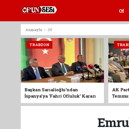
Of
Anasayfa
Of
TRABZON
TRAB
Başkan Sarıalioğlu'ndan
AK Part
İspanya'ya 'Fahri Ofluluk' Kararı
Temmuz'
Birlik 
Emrul