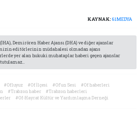
KAYNAK:
61MEDYA
 (İHA), Demirören Haber Ajansı (DHA) ve diğer ajanslar
emizin editörlerinin müdahalesi olmadan ajans
lerde yer alan hukuki muhataplar haberi geçen ajanslar
tutulamaz...
#Ofluyuz
#Of İlçesi
#Of'un Sesi
#Of haberleri
on
#Trabzon haber
#Trabzon haberleri
erler
#Of-Hayrat Kültür ve Yardımlaşma Derneği