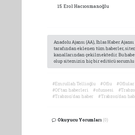
Erol Hacıosmanoğlu
Anadolu Ajansı (AA), İhlas Haber Ajansı
tarafından eklenen tüm haberler, sit
kanallarından çekilmektedir. Bu haber
olup sitemizin hiç bir editörü sorumlu 
#Emrullah Tellioğlu
#Oflu
#Oflular
#Of'tan haberleri
#ofunsesi
#Trabz
#Trabzon'dan haber
#Trabzon'dan hab
Okuyucu Yorumları
(0)