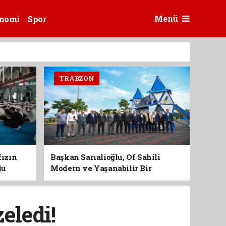
Menü
nomi
Spor
TRABZON
fızın
Başkan Sarıalioğlu, Of Sahili
du
Modern ve Yaşanabilir Bir
Kimliğe Kavuşuyor
eledi!