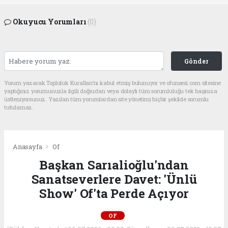
Okuyucu Yorumları
(0)
Gönder
Yorum yazarak Topluluk Kuralları’nı kabul etmiş bulunuyor ve ofunsesi.com sitesine
yaptığınız yorumunuzla ilgili doğrudan veya dolaylı tüm sorumluluğu tek başınıza
üstleniyorsunuz. Yazılan tüm yorumlardan site yönetimi hiçbir şekilde sorumlu
tutulamaz.
Anasayfa
Of
Başkan Sarıalioğlu'ndan
Sanatseverlere Davet: 'Ünlü
Show' Of'ta Perde Açıyor
OF