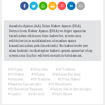
Anadolu Ajansı (AA), İhlas Haber Ajansı (İHA),
Demirören Haber Ajansı (DHA) ve diğer ajanslar
tarafından eklenen tüm haberler, sitemizin
editörlerinin müdahalesi olmadan ajans
kanallarından çekilmektedir. Bu haberlerde yer
alan hukuki muhataplar haberi geçen ajanslar olup
sitemizin hiç bir editörü sorumlu tutulamaz...
#Of İlçesi
#Of'un Sesi
#Of Trabzon
#Of Haber
#Oflular
#Gökhan Karataş
#ofunsesi
#Of Trabzon
#Of'tan Haber
#Başkan Sarıalioğlu
#Of Belediyesi
#Of Belediye Başkanı
#Salim Salih Sarıalioğlu
#tiyatro
#etkinlik
#Ünlü Show