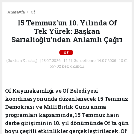
Anasayfa
Of
15 Temmuz'un 10. Yılında Of
Tek Yürek: Başkan
Sarıalioğlu'ndan Anlamlı Çağrı
OF
(Gökhan Karataş) - | 13.07.2026 - 14:51, Güncelleme: 14.07.2026 - 10:01
66702 kez okundu.
Of Kaymakamlığı ve Of Belediyesi
koordinasyonunda düzenlenecek 15 Temmuz
Demokrasi ve Millî Birlik Günü anma
programları kapsamında, 15 Temmuz hain
darbe girişiminin 10. yıl dönümünde Of'ta gün
boyu çeşitli etkinlikler gerçekleştirilecek. Of