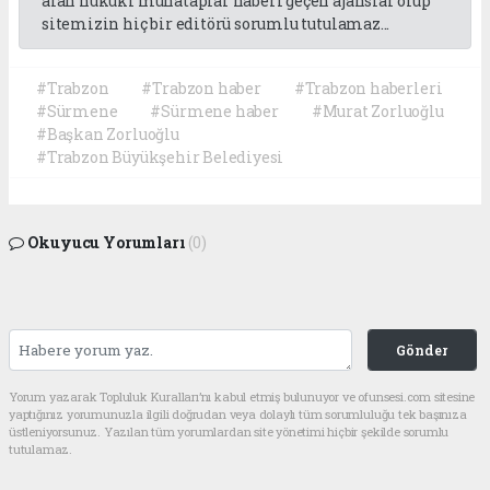
alan hukuki muhataplar haberi geçen ajanslar olup
sitemizin hiç bir editörü sorumlu tutulamaz...
#Trabzon
#Trabzon haber
#Trabzon haberleri
#Sürmene
#Sürmene haber
#Murat Zorluoğlu
#Başkan Zorluoğlu
#Trabzon Büyükşehir Belediyesi
Okuyucu Yorumları
(0)
Gönder
Yorum yazarak Topluluk Kuralları’nı kabul etmiş bulunuyor ve ofunsesi.com sitesine
yaptığınız yorumunuzla ilgili doğrudan veya dolaylı tüm sorumluluğu tek başınıza
üstleniyorsunuz. Yazılan tüm yorumlardan site yönetimi hiçbir şekilde sorumlu
tutulamaz.