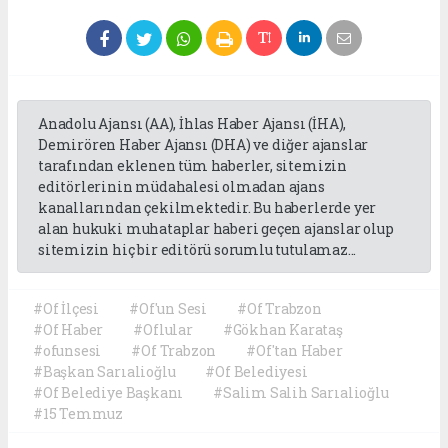
Anadolu Ajansı (AA), İhlas Haber Ajansı (İHA),
Demirören Haber Ajansı (DHA) ve diğer ajanslar
tarafından eklenen tüm haberler, sitemizin
editörlerinin müdahalesi olmadan ajans
kanallarından çekilmektedir. Bu haberlerde yer
alan hukuki muhataplar haberi geçen ajanslar olup
sitemizin hiç bir editörü sorumlu tutulamaz...
#Of İlçesi
#Of'un Sesi
#Of Trabzon
#Of Haber
#Oflular
#Gökhan Karataş
#ofunsesi
#Of Trabzon
#Of'tan Haber
#Başkan Sarıalioğlu
#Of Belediyesi
#Of Belediye Başkanı
#Salim Salih Sarıalioğlu
#15 Temmuz