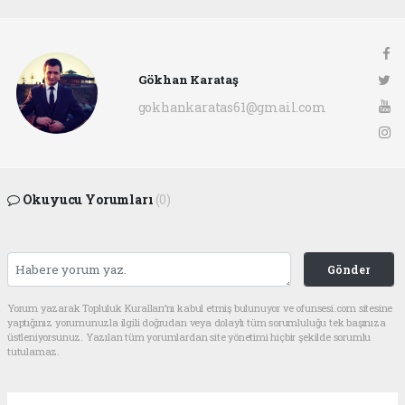
Gökhan Karataş
gokhankaratas61@gmail.com
Okuyucu Yorumları
(0)
Gönder
Yorum yazarak Topluluk Kuralları’nı kabul etmiş bulunuyor ve ofunsesi.com sitesine
yaptığınız yorumunuzla ilgili doğrudan veya dolaylı tüm sorumluluğu tek başınıza
üstleniyorsunuz. Yazılan tüm yorumlardan site yönetimi hiçbir şekilde sorumlu
tutulamaz.