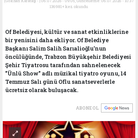
(Gökhan Karataş) - | 06.07.2026 - 09:05, Güncelleme: 06.07.2026 - 10:37
136981+ kez okundu.
Of Belediyesi, kültür ve sanat etkinliklerine
bir yenisini daha ekliyor. Of Belediye
Başkanı Salim Salih Sarıalioğlu'nun
öncülüğünde, Trabzon Büyükşehir Belediyesi
Şehir Tiyatrosu tarafından sahnelenecek
"Ünlü Show" adlı müzikal tiyatro oyunu, 14
Temmuz Salı günü Oflu sanatseverlerle
ücretsiz olarak buluşacak.
ABONE OL