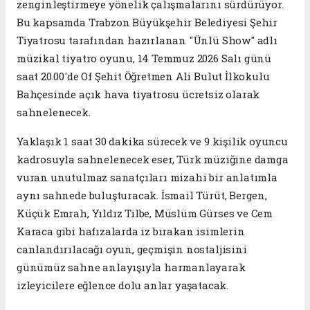
zenginleştirmeye yönelik çalışmalarını sürdürüyor.
Bu kapsamda Trabzon Büyükşehir Belediyesi Şehir
Tiyatrosu tarafından hazırlanan "Ünlü Show" adlı
müzikal tiyatro oyunu, 14 Temmuz 2026 Salı günü
saat 20.00'de Of Şehit Öğretmen Ali Bulut İlkokulu
Bahçesinde açık hava tiyatrosu ücretsiz olarak
sahnelenecek.
Yaklaşık 1 saat 30 dakika sürecek ve 9 kişilik oyuncu
kadrosuyla sahnelenecek eser, Türk müziğine damga
vuran unutulmaz sanatçıları mizahi bir anlatımla
aynı sahnede buluşturacak. İsmail Türüt, Bergen,
Küçük Emrah, Yıldız Tilbe, Müslüm Gürses ve Cem
Karaca gibi hafızalarda iz bırakan isimlerin
canlandırılacağı oyun, geçmişin nostaljisini
günümüz sahne anlayışıyla harmanlayarak
izleyicilere eğlence dolu anlar yaşatacak.