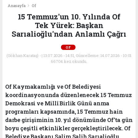
Anasayfa
Of
15 Temmuz'un 10. Yılında Of
Tek Yürek: Başkan
Sarıalioğlu'ndan Anlamlı Çağrı
OF
(Gökhan Karataş) - | 13.07.2026 - 14:51, Güncelleme: 14.07.2026 - 10:01
66704 kez okundu.
Of Kaymakamlığı ve Of Belediyesi
koordinasyonunda düzenlenecek 15 Temmuz
Demokrasi ve Millî Birlik Günü anma
programları kapsamında, 15 Temmuz hain
darbe girişiminin 10. yıl dönümünde Of'ta gün
boyu çeşitli etkinlikler gerçekleştirilecek. Of
Belediye Başkanı Salim Salih Sarıalioğlu,