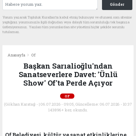
Gönder
Yorum yazarak Topluluk Kuralları’nı kabul etmiş bulunuyor ve ofunsesi.com sitesine
yaptığınız yorumunuzla ilgili doğrudan veya dolaylı tüm sorumluluğu tek başınıza
üstleniyorsunuz. Yazılan tüm yorumlardan site yönetimi hiçbir şekilde sorumlu
tutulamaz.
Anasayfa
Of
Başkan Sarıalioğlu'ndan
Sanatseverlere Davet: 'Ünlü
Show' Of'ta Perde Açıyor
OF
(Gökhan Karataş) - | 06.07.2026 - 09:05, Güncelleme: 06.07.2026 - 10:37
143896+ kez okundu.
Of Belediyesi, kültür ve sanat etkinliklerine