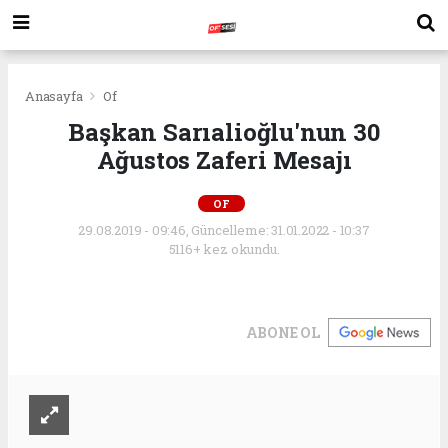
Anasayfa
Of
Başkan Sarıalioğlu'nun 30
Ağustos Zaferi Mesajı
OF
29.08.2019 - 09:46, Güncelleme: 31.01.2022 - 10:37
5116+ kez okundu.
ABONE OL