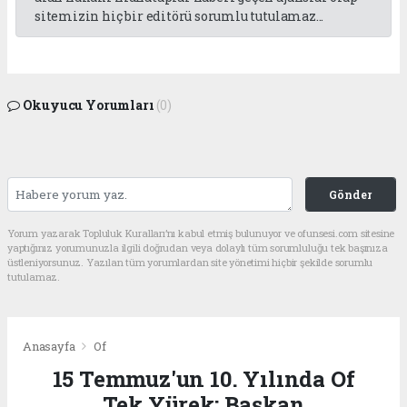
sitemizin hiç bir editörü sorumlu tutulamaz...
Okuyucu Yorumları
(0)
Gönder
Yorum yazarak Topluluk Kuralları’nı kabul etmiş bulunuyor ve ofunsesi.com sitesine
yaptığınız yorumunuzla ilgili doğrudan veya dolaylı tüm sorumluluğu tek başınıza
üstleniyorsunuz. Yazılan tüm yorumlardan site yönetimi hiçbir şekilde sorumlu
tutulamaz.
Anasayfa
Of
15 Temmuz'un 10. Yılında Of
Tek Yürek: Başkan