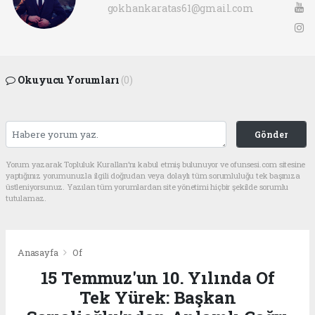
gokhankaratas61@gmail.com
Okuyucu Yorumları
(0)
Gönder
Yorum yazarak Topluluk Kuralları’nı kabul etmiş bulunuyor ve ofunsesi.com sitesine
yaptığınız yorumunuzla ilgili doğrudan veya dolaylı tüm sorumluluğu tek başınıza
üstleniyorsunuz. Yazılan tüm yorumlardan site yönetimi hiçbir şekilde sorumlu
tutulamaz.
Anasayfa
Of
15 Temmuz'un 10. Yılında Of
Tek Yürek: Başkan