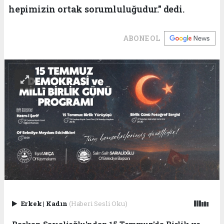
hepimizin ortak sorumluluğudur." dedi.
ABONE OL
Erkek
|
Kadın
(Haberi Sesli Oku)
Başkan Sarıalioğlu'ndan 15 Temmuz'da Birlik ve