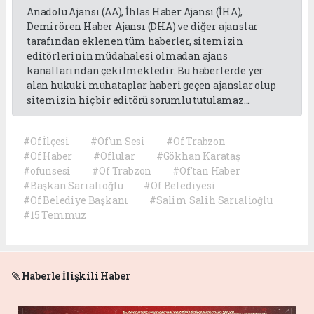
Anadolu Ajansı (AA), İhlas Haber Ajansı (İHA),
Demirören Haber Ajansı (DHA) ve diğer ajanslar
tarafından eklenen tüm haberler, sitemizin
editörlerinin müdahalesi olmadan ajans
kanallarından çekilmektedir. Bu haberlerde yer
alan hukuki muhataplar haberi geçen ajanslar olup
sitemizin hiç bir editörü sorumlu tutulamaz...
#Of İlçesi
#Of'un Sesi
#Of Trabzon
#Of Haber
#Oflular
#Gökhan Karataş
#ofunsesi
#Of Trabzon
#Of'tan Haber
#Başkan Sarıalioğlu
#Of Belediyesi
#Of Belediye Başkanı
#Salim Salih Sarıalioğlu
#15 Temmuz
Haberle İlişkili Haber