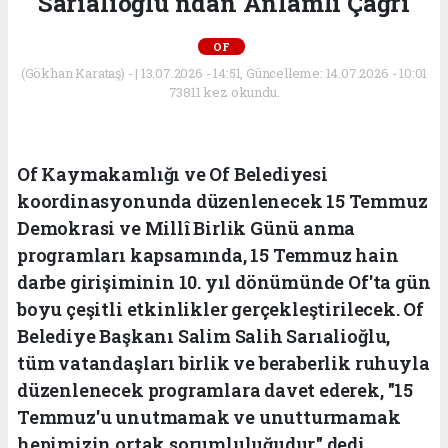
Sarıalioğlu'ndan Anlamlı Çağrı
OF
(Gökhan Karataş) - | 13.07.2026 - 14:51, Güncelleme: 14.07.2026 - 10:01
73811 kez okundu.
Of Kaymakamlığı ve Of Belediyesi
koordinasyonunda düzenlenecek 15 Temmuz
Demokrasi ve Millî Birlik Günü anma
programları kapsamında, 15 Temmuz hain
darbe girişiminin 10. yıl dönümünde Of'ta gün
boyu çeşitli etkinlikler gerçekleştirilecek. Of
Belediye Başkanı Salim Salih Sarıalioğlu,
tüm vatandaşları birlik ve beraberlik ruhuyla
düzenlenecek programlara davet ederek, "15
Temmuz'u unutmamak ve unutturmamak
hepimizin ortak sorumluluğudur." dedi.