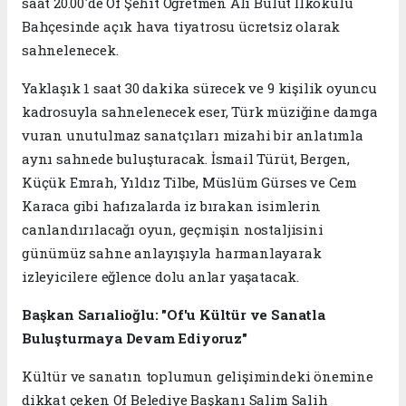
saat 20.00'de Of Şehit Öğretmen Ali Bulut İlkokulu
Bahçesinde açık hava tiyatrosu ücretsiz olarak
sahnelenecek.
Yaklaşık 1 saat 30 dakika sürecek ve 9 kişilik oyuncu
kadrosuyla sahnelenecek eser, Türk müziğine damga
vuran unutulmaz sanatçıları mizahi bir anlatımla
aynı sahnede buluşturacak. İsmail Türüt, Bergen,
Küçük Emrah, Yıldız Tilbe, Müslüm Gürses ve Cem
Karaca gibi hafızalarda iz bırakan isimlerin
canlandırılacağı oyun, geçmişin nostaljisini
günümüz sahne anlayışıyla harmanlayarak
izleyicilere eğlence dolu anlar yaşatacak.
Başkan Sarıalioğlu: "Of'u Kültür ve Sanatla
Buluşturmaya Devam Ediyoruz"
Kültür ve sanatın toplumun gelişimindeki önemine
dikkat çeken Of Belediye Başkanı Salim Salih