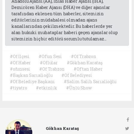
Anadolu Ajansı (AA), İhlas Haber Ajansı (İHA),
Demirören Haber Ajansı (DHA) ve diğer ajanslar
tarafından eklenen tüm haberler, sitemizin
editörlerinin müdahalesi olmadan ajans
kanallarından çekilmektedir. Bu haberlerde yer
alan hukuki muhataplar haberi geçen ajanslar olup
sitemizin hiç bir editörü sorumlu tutulamaz...
#Of İlçesi
#Of'un Sesi
#Of Trabzon
#Of Haber
#Oflular
#Gökhan Karataş
#ofunsesi
#Of Trabzon
#Of'tan Haber
#Başkan Sarıalioğlu
#Of Belediyesi
#Of Belediye Başkanı
#Salim Salih Sarıalioğlu
#tiyatro
#etkinlik
#Ünlü Show
Gökhan Karataş