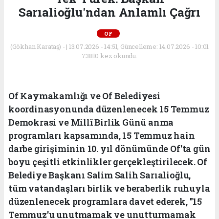
Sarıalioğlu'ndan Anlamlı Çağrı
OF
(Gökhan Karataş) - | 13.07.2026 - 14:51, Güncelleme: 14.07.2026 - 10:01
73810 kez okundu.
Of Kaymakamlığı ve Of Belediyesi
koordinasyonunda düzenlenecek 15 Temmuz
Demokrasi ve Millî Birlik Günü anma
programları kapsamında, 15 Temmuz hain
darbe girişiminin 10. yıl dönümünde Of'ta gün
boyu çeşitli etkinlikler gerçekleştirilecek. Of
Belediye Başkanı Salim Salih Sarıalioğlu,
tüm vatandaşları birlik ve beraberlik ruhuyla
düzenlenecek programlara davet ederek, "15
Temmuz'u unutmamak ve unutturmamak