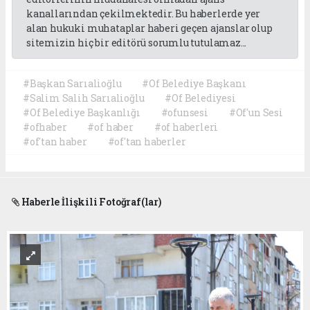
kanallarından çekilmektedir. Bu haberlerde yer
alan hukuki muhataplar haberi geçen ajanslar olup
sitemizin hiç bir editörü sorumlu tutulamaz...
#Başkan Sarıalioğlu
#Of Belediye Başkanı
#Salim Salih Sarıalioğlu
#Of Belediyesi
#Of Belediye Başkanlığı
#ofunsesi
#Of'un Sesi
#ofhaber
#of haber
#of haberleri
#of'tan haber
#of'tan haberler
Haberle İlişkili Fotoğraf(lar)