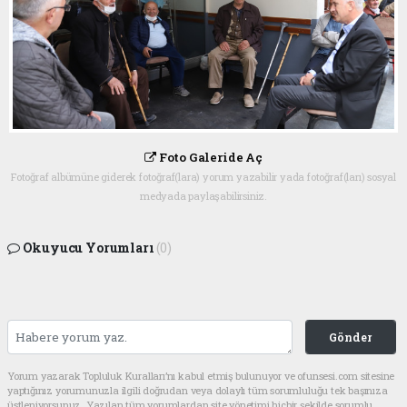
Foto Galeride Aç
Fotoğraf albümüne giderek fotoğraf(lara) yorum yazabilir yada fotoğraf(ları) sosyal
medyada paylaşabilirsiniz.
Okuyucu Yorumları
(0)
Gönder
Yorum yazarak Topluluk Kuralları’nı kabul etmiş bulunuyor ve ofunsesi.com sitesine
yaptığınız yorumunuzla ilgili doğrudan veya dolaylı tüm sorumluluğu tek başınıza
üstleniyorsunuz. Yazılan tüm yorumlardan site yönetimi hiçbir şekilde sorumlu