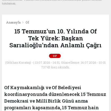
tutulamaz.
Anasayfa
Of
15 Temmuz'un 10. Yılında Of
Tek Yürek: Başkan
Sarıalioğlu'ndan Anlamlı Çağrı
OF
(Gökhan Karataş) - | 13.07.2026 - 14:51, Güncelleme: 14.07.2026 - 10:01
73743 kez okundu.
Of Kaymakamlığı ve Of Belediyesi
koordinasyonunda düzenlenecek 15 Temmuz
Demokrasi ve Millî Birlik Günü anma
programları kapsamında, 15 Temmuz hain