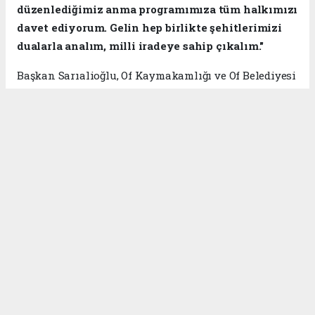
düzenlediğimiz anma programımıza tüm halkımızı
davet ediyorum. Gelin hep birlikte şehitlerimizi
dualarla analım, milli iradeye sahip çıkalım."
Başkan Sarıalioğlu, Of Kaymakamlığı ve Of Belediyesi
koordinasyonunda hazırlanan programlarla 15
Temmuz ruhunun gelecek nesillere aktarılacağını
belirterek,
"Birlik ve beraberliğimizin simgesi olan
bu anlamlı günde tüm hemşehrilerimizi Of
Belediye Meydanı'nda omuz omuza olmaya davet
ediyoruz."
ifadelerini kullandı.
Of Kaymakamlığı ve Of Belediyesi koordinasyonunda
gerçekleştirilecek anma programlarıyla, 15 Temmuz
şehitleri rahmet ve minnetle anılırken, milletin
demokrasiye sahip çıkma kararlılığı bir kez daha
güçlü şekilde vurgulanacak.