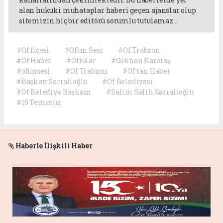
alan hukuki muhataplar haberi geçen ajanslar olup
sitemizin hiç bir editörü sorumlu tutulamaz...
#Of İlçesi
#Of'un Sesi
#Of Trabzon
#Of Haber
#Oflular
#Gökhan Karataş
#ofunsesi
#Of Trabzon
#Of'tan Haber
#Başkan Sarıalioğlu
#Of Belediyesi
#Of Belediye Başkanı
#Salim Salih Sarıalioğlu
#15 Temmuz
Haberle İlişkili Haber