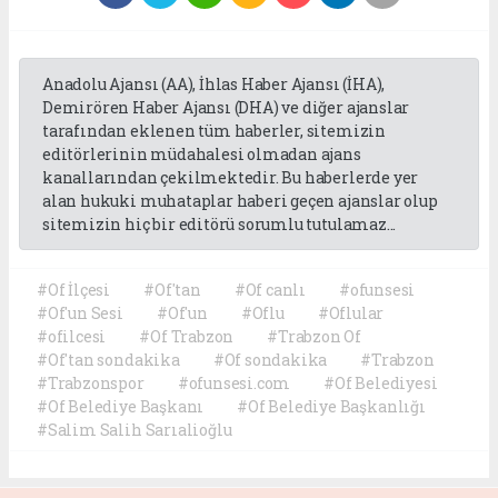
Anadolu Ajansı (AA), İhlas Haber Ajansı (İHA),
Demirören Haber Ajansı (DHA) ve diğer ajanslar
tarafından eklenen tüm haberler, sitemizin
editörlerinin müdahalesi olmadan ajans
kanallarından çekilmektedir. Bu haberlerde yer
alan hukuki muhataplar haberi geçen ajanslar olup
sitemizin hiç bir editörü sorumlu tutulamaz...
#Of İlçesi
#Of'tan
#Of canlı
#ofunsesi
#Of'un Sesi
#Of'un
#Oflu
#Oflular
#ofilcesi
#Of Trabzon
#Trabzon Of
#Of'tan sondakika
#Of sondakika
#Trabzon
#Trabzonspor
#ofunsesi.com
#Of Belediyesi
#Of Belediye Başkanı
#Of Belediye Başkanlığı
#Salim Salih Sarıalioğlu