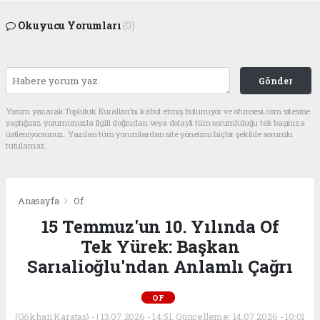
Okuyucu Yorumları
(0)
Gönder
Yorum yazarak Topluluk Kuralları’nı kabul etmiş bulunuyor ve ofunsesi.com sitesine
yaptığınız yorumunuzla ilgili doğrudan veya dolaylı tüm sorumluluğu tek başınıza
üstleniyorsunuz. Yazılan tüm yorumlardan site yönetimi hiçbir şekilde sorumlu
tutulamaz.
Anasayfa
Of
15 Temmuz'un 10. Yılında Of
Tek Yürek: Başkan
Sarıalioğlu'ndan Anlamlı Çağrı
OF
(Gökhan Karataş) - | 13.07.2026 - 14:51, Güncelleme: 14.07.2026 - 10:01