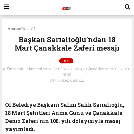
Anasayfa
Of
Başkan Sarıalioğlu'ndan 18
Mart Çanakkale Zaferi mesajı
OF
(Of'un Sesi) - ofunsesi.com | 17.03.2023 - 20:45, Güncelleme: 20.03.2023 -
16:20
8674+ kez okundu.
Of Belediye Başkanı Salim Salih Sarıalioğlu,
18 Mart Şehitleri Anma Günü ve Çanakkale
Deniz Zaferi'nin 108. yılı dolayısıyla mesaj
yayımladı.