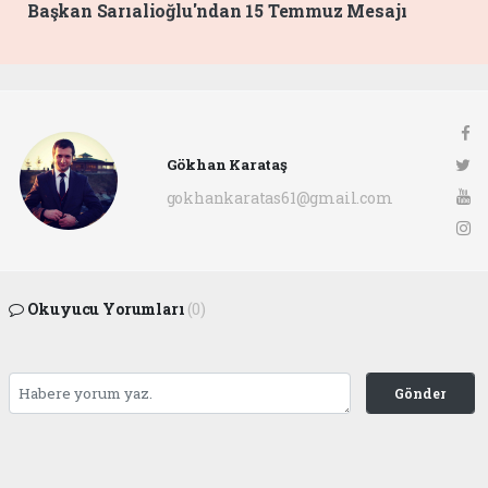
Başkan Sarıalioğlu'ndan 15 Temmuz Mesajı
Gökhan Karataş
gokhankaratas61@gmail.com
Okuyucu Yorumları
(0)
Gönder
Yorum yazarak Topluluk Kuralları’nı kabul etmiş bulunuyor ve ofunsesi.com sitesine
yaptığınız yorumunuzla ilgili doğrudan veya dolaylı tüm sorumluluğu tek başınıza
üstleniyorsunuz. Yazılan tüm yorumlardan site yönetimi hiçbir şekilde sorumlu