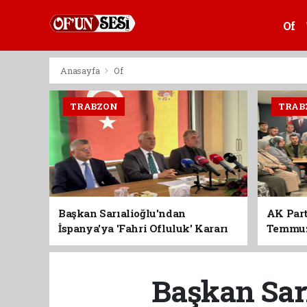
Of
Anasayfa
Of
TRABZON
TRAB
Başkan Sarıalioğlu'ndan
AK Part
İspanya'ya 'Fahri Ofluluk' Kararı
Temmuz'
Birlik 
Başkan Sarı