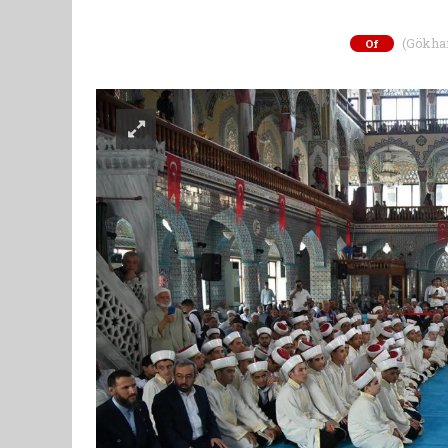
(Gökhan 
Of