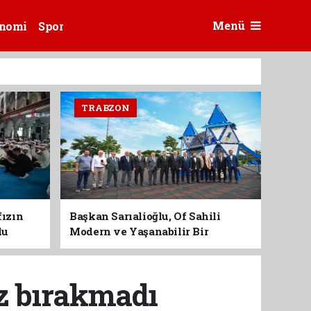
Menü
nomi
Spor
TRABZON
fızın
Başkan Sarıalioğlu, Of Sahili
du
Modern ve Yaşanabilir Bir
Kimliğe Kavuşuyor
ız bırakmadı