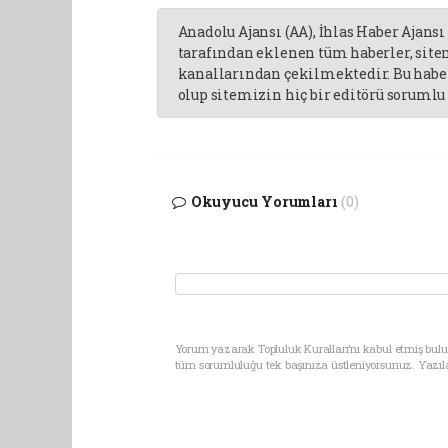
Anadolu Ajansı (AA), İhlas Haber Ajansı
tarafından eklenen tüm haberler, sit
kanallarından çekilmektedir. Bu haber
olup sitemizin hiç bir editörü sorumlu 
Okuyucu Yorumları
(0)
Yorum yazarak Topluluk Kuralları’nı kabul etmiş bulun
tüm sorumluluğu tek başınıza üstleniyorsunuz. Yazıl