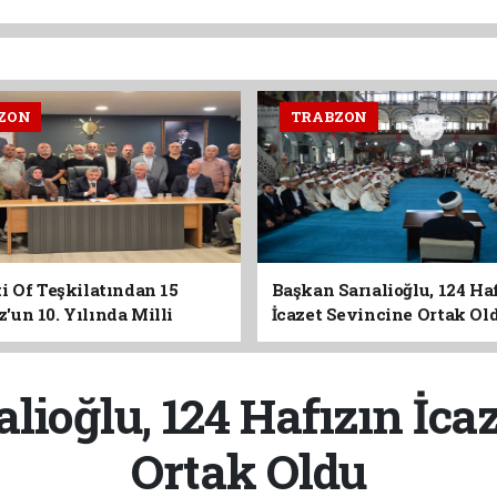
ZON
TRABZON
i Of Teşkilatından 15
Başkan Sarıalioğlu, 124 Ha
un 10. Yılında Milli
İcazet Sevincine Ortak Ol
Vurgusu
lioğlu, 124 Hafızın İca
Ortak Oldu