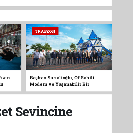
TRABZON
fızın
Başkan Sarıalioğlu, Of Sahili
du
Modern ve Yaşanabilir Bir
Kimliğe Kavuşuyor
zet Sevincine