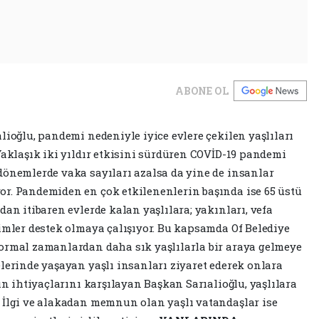
ABONE OL
lioğlu, pandemi nedeniyle iyice evlere çekilen yaşlıları
Yaklaşık iki yıldır etkisini sürdüren COVİD-19 pandemi
dönemlerde vaka sayıları azalsa da yine de insanlar
or. Pandemiden en çok etkilenenlerin başında ise 65 üstü
dan itibaren evlerde kalan yaşlılara; yakınları, vefa
timler destek olmaya çalışıyor. Bu kapsamda Of Belediye
normal zamanlardan daha sık yaşlılarla bir araya gelmeye
elerinde yaşayan yaşlı insanları ziyaret ederek onlara
rın ihtiyaçlarını karşılayan Başkan Sarıalioğlu, yaşlılara
 İlgi ve alakadan memnun olan yaşlı vatandaşlar ise