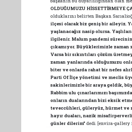
başkanın bu duyarlılığından olan me
OLDUĞUMUZU HİSSETTİRMEYE ÇA
olduklarını belirten Başkan Sarıalio
ilçesi olarak biz geniş bir aileyiz. 
yaşlanacağız nasip olursa. Yaşlılar
ilgilenir. Malum pandemi sürecinin 
çıkamıyor. Büyüklerimizle zaman za
Varsa bir sıkıntıları çözüm üretmeye
zaman yanlarında olduğumuzu onlar
biter ve onlarda rahat bir nefes alı
Parti Of İlçe yönetimi ve meclis üy
sakinlerimizle bir araya geldik, bü
Rabbim ulu çınarlarımızı başımızda
onların dualarından bizi eksik etm
teveccühleri, güleryüz, hürmet ve 
hayır duaları, nazik misafirperverli
günler dilerim"
dedi. [envira-gallery 