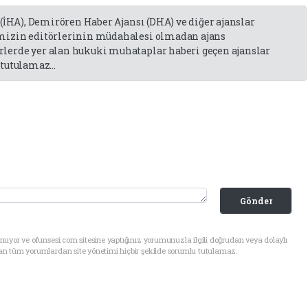
 (İHA), Demirören Haber Ajansı (DHA) ve diğer ajanslar
emizin editörlerinin müdahalesi olmadan ajans
lerde yer alan hukuki muhataplar haberi geçen ajanslar
tutulamaz...
Gönder
uyor ve ofunsesi.com sitesine yaptığınız yorumunuzla ilgili doğrudan veya dolaylı
an tüm yorumlardan site yönetimi hiçbir şekilde sorumlu tutulamaz.