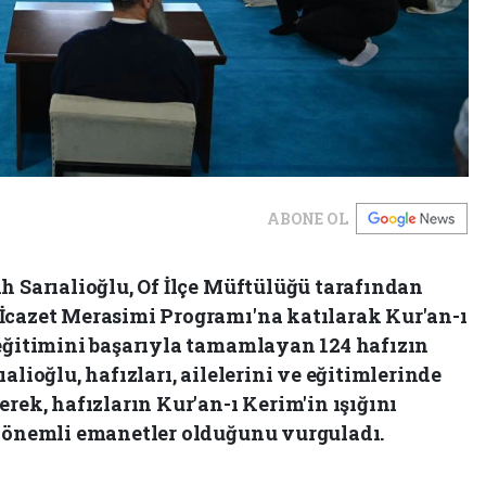
ABONE OL
h Sarıalioğlu, Of İlçe Müftülüğü tarafından
İcazet Merasimi Programı'na katılarak Kur'an-ı
 eğitimini başarıyla tamamlayan 124 hafızın
alioğlu, hafızları, ailelerini ve eğitimlerinde
erek, hafızların Kur'an-ı Kerim'in ışığını
n önemli emanetler olduğunu vurguladı.