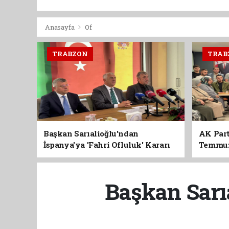
Anasayfa
Of
TRABZON
TRAB
Başkan Sarıalioğlu'ndan
AK Part
İspanya'ya 'Fahri Ofluluk' Kararı
Temmuz'
Birlik 
Başkan Sarıa