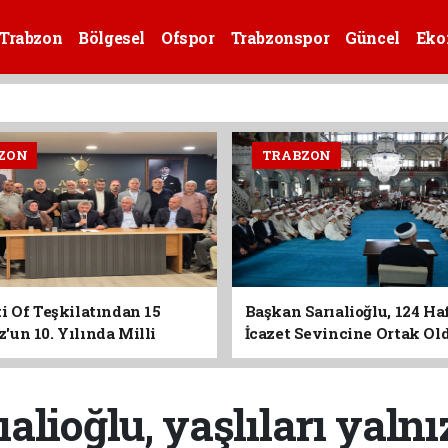
Trabzon
Bölgesel
Ofspor
Trabzonspor
Güncel
Eko
ZON
TRABZON
i Of Teşkilatından 15
Başkan Sarıalioğlu, 124 Ha
un 10. Yılında Milli
İcazet Sevincine Ortak Ol
Vurgusu
alioğlu, yaşlıları yaln