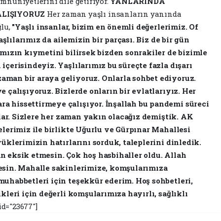
mnuniyetlerini dile getiriyor.
YANLARINDA
LIŞIYORUZ
Her zaman yaşlı insanların yanında
ğlu,
"Yaşlı insanlar, bizim en önemli değerlerimiz. Of
Yaşlılarımız da ailemizin bir parçası. Biz de bir gün
ımızın kıymetini bilirsek bizden sonrakiler de bizimle
içerisindeyiz. Yaşlılarımız bu süreçte fazla dışarı
man bir araya geliyoruz. Onlarla sohbet ediyoruz.
 çalışıyoruz. Bizlerde onların bir evlatlarıyız. Her
a hissettirmeye çalışıyor. İnşallah bu pandemi süreci
rlar. Sizlere her zaman yakın olacağız demiştik. AK
elerimiz ile birlikte Uğurlu ve Gürpınar Mahallesi
yüklerimizin hatırlarını sorduk, taleplerini dinledik.
n eksik etmesin. Çok hoş hasbihaller oldu. Allah
esin. Mahalle sakinlerimize, komşularımıza
muhabbetleri için teşekkür ederim. Hoş sohbetleri,
kleri için değerli komşularımıza hayırlı, sağlıklı
id="23677"]