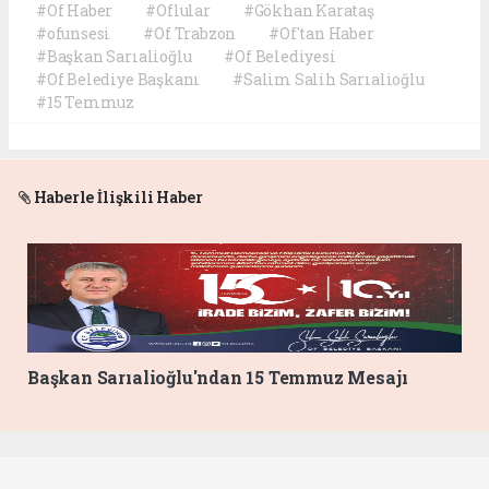
#Of Haber
#Oflular
#Gökhan Karataş
#ofunsesi
#Of Trabzon
#Of'tan Haber
#Başkan Sarıalioğlu
#Of Belediyesi
#Of Belediye Başkanı
#Salim Salih Sarıalioğlu
#15 Temmuz
Haberle İlişkili Haber
Başkan Sarıalioğlu'ndan 15 Temmuz Mesajı