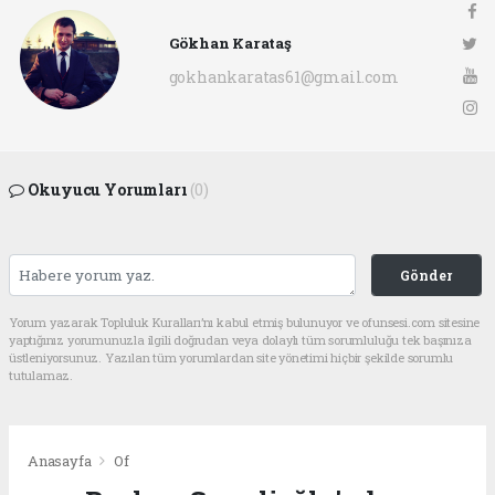
Gökhan Karataş
gokhankaratas61@gmail.com
Okuyucu Yorumları
(0)
Gönder
Yorum yazarak Topluluk Kuralları’nı kabul etmiş bulunuyor ve ofunsesi.com sitesine
yaptığınız yorumunuzla ilgili doğrudan veya dolaylı tüm sorumluluğu tek başınıza
üstleniyorsunuz. Yazılan tüm yorumlardan site yönetimi hiçbir şekilde sorumlu
tutulamaz.
Anasayfa
Of