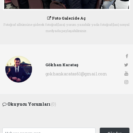
Foto Galeride Aç
Fotoğraf albümüne giderek fotoğraf(lara) yorum yazabilir yada fotoğraf(ları) sosyal
medyada paylaşabilirsiniz.
Gökhan Karataş
gokhankaratas61@gmail.com
Okuyucu Yorumları
(0)