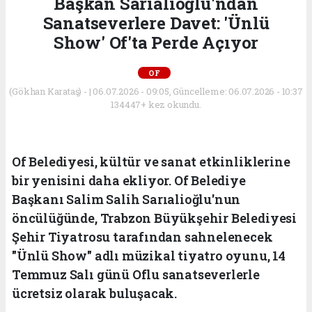
Başkan Sarıalioğlu'ndan
Sanatseverlere Davet: 'Ünlü
Show' Of'ta Perde Açıyor
OF
(Gökhan Karataş) - | 06.07.2026 - 09:05, Güncelleme: 06.07.2026 - 10:37
134447+ kez okundu.
Of Belediyesi, kültür ve sanat etkinliklerine
bir yenisini daha ekliyor. Of Belediye
Başkanı Salim Salih Sarıalioğlu'nun
öncülüğünde, Trabzon Büyükşehir Belediyesi
Şehir Tiyatrosu tarafından sahnelenecek
"Ünlü Show" adlı müzikal tiyatro oyunu, 14
Temmuz Salı günü Oflu sanatseverlerle
ücretsiz olarak buluşacak.