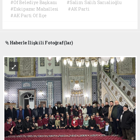
#Of Belediye Başkanı
#Salim Salih Sarıalioğlu
#Eskipazar Mahallesi
#AK Parti
#AK Parti Of İlçe
Haberle İlişkili Fotoğraf(lar)