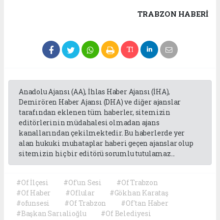
TRABZON HABERİ
Anadolu Ajansı (AA), İhlas Haber Ajansı (İHA),
Demirören Haber Ajansı (DHA) ve diğer ajanslar
tarafından eklenen tüm haberler, sitemizin
editörlerinin müdahalesi olmadan ajans
kanallarından çekilmektedir. Bu haberlerde yer
alan hukuki muhataplar haberi geçen ajanslar olup
sitemizin hiç bir editörü sorumlu tutulamaz...
#Of İlçesi
#Of'un Sesi
#Of Trabzon
#Of Haber
#Oflular
#Gökhan Karataş
#ofunsesi
#Of Trabzon
#Of'tan Haber
#Başkan Sarıalioğlu
#Of Belediyesi