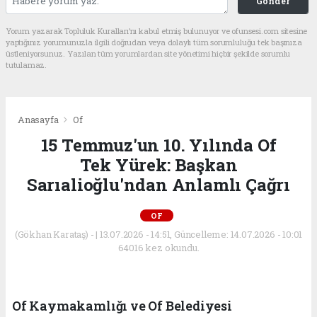
Gönder
Yorum yazarak Topluluk Kuralları’nı kabul etmiş bulunuyor ve ofunsesi.com sitesine
yaptığınız yorumunuzla ilgili doğrudan veya dolaylı tüm sorumluluğu tek başınıza
üstleniyorsunuz. Yazılan tüm yorumlardan site yönetimi hiçbir şekilde sorumlu
tutulamaz.
Anasayfa
Of
15 Temmuz'un 10. Yılında Of
Tek Yürek: Başkan
Sarıalioğlu'ndan Anlamlı Çağrı
OF
(Gökhan Karataş) - | 13.07.2026 - 14:51, Güncelleme: 14.07.2026 - 10:01
64016 kez okundu.
Of Kaymakamlığı ve Of Belediyesi