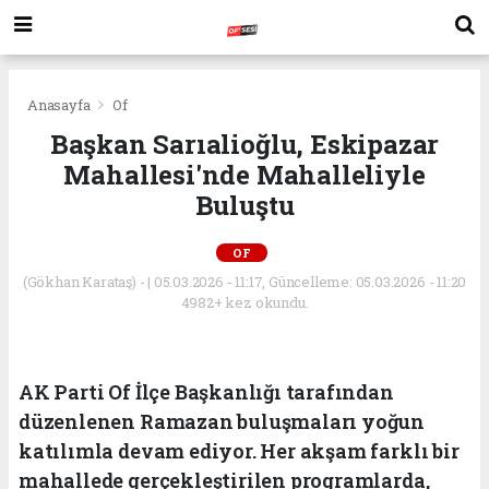
Anasayfa
Of
Başkan Sarıalioğlu, Eskipazar
Mahallesi'nde Mahalleliyle
Buluştu
OF
(Gökhan Karataş) - | 05.03.2026 - 11:17, Güncelleme: 05.03.2026 - 11:20
4982+ kez okundu.
AK Parti Of İlçe Başkanlığı tarafından
düzenlenen Ramazan buluşmaları yoğun
katılımla devam ediyor. Her akşam farklı bir
mahallede gerçekleştirilen programlarda,