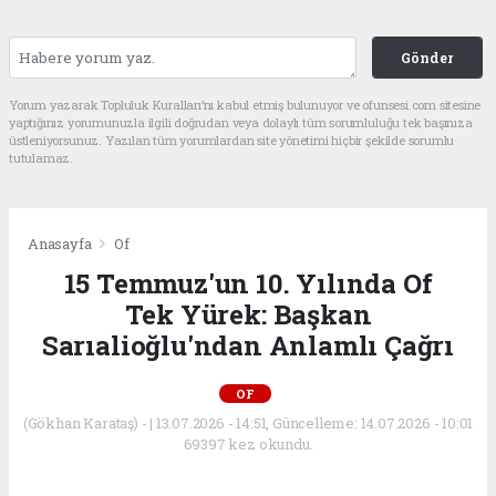
Gönder
Yorum yazarak Topluluk Kuralları’nı kabul etmiş bulunuyor ve ofunsesi.com sitesine
yaptığınız yorumunuzla ilgili doğrudan veya dolaylı tüm sorumluluğu tek başınıza
üstleniyorsunuz. Yazılan tüm yorumlardan site yönetimi hiçbir şekilde sorumlu
tutulamaz.
Anasayfa
Of
15 Temmuz'un 10. Yılında Of
Tek Yürek: Başkan
Sarıalioğlu'ndan Anlamlı Çağrı
OF
(Gökhan Karataş) - | 13.07.2026 - 14:51, Güncelleme: 14.07.2026 - 10:01
69397 kez okundu.