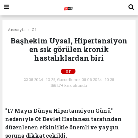
Anasayfa
Of
Başhekim Uysal, Hipertansiyon
en sık görülen kronik
hastalıklardan biri
OF
22.05.2024 - 10:25, Güncelleme: 06.06.2024 - 10:26
15627+ kez okundu.
"17 Mayıs Dünya Hipertansiyon Günü"
nedeniyle Of Devlet Hastanesi tarafından
düzenlenen etkinlikle önemli ve yaygın
soruna dikkat çekildi.