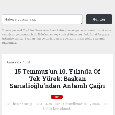
Gönder
Yorum yazarak Topluluk Kuralları’nı kabul etmiş bulunuyor ve ofunsesi.com sitesine
yaptığınız yorumunuzla ilgili doğrudan veya dolaylı tüm sorumluluğu tek başınıza
üstleniyorsunuz. Yazılan tüm yorumlardan site yönetimi hiçbir şekilde sorumlu
tutulamaz.
Anasayfa
Of
15 Temmuz'un 10. Yılında Of
Tek Yürek: Başkan
Sarıalioğlu'ndan Anlamlı Çağrı
OF
(Gökhan Karataş) - | 13.07.2026 - 14:51, Güncelleme: 14.07.2026 - 10:01
69395 kez okundu.