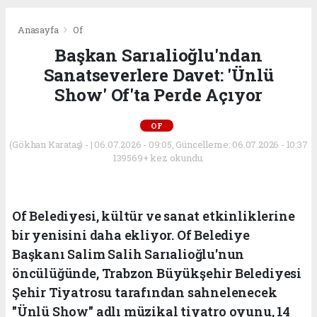
Anasayfa
Of
Başkan Sarıalioğlu'ndan
Sanatseverlere Davet: 'Ünlü
Show' Of'ta Perde Açıyor
OF
(Gökhan Karataş) - | 06.07.2026 - 09:05, Güncelleme: 06.07.2026 - 10:37
139569+ kez okundu.
Of Belediyesi, kültür ve sanat etkinliklerine
bir yenisini daha ekliyor. Of Belediye
Başkanı Salim Salih Sarıalioğlu'nun
öncülüğünde, Trabzon Büyükşehir Belediyesi
Şehir Tiyatrosu tarafından sahnelenecek
"Ünlü Show" adlı müzikal tiyatro oyunu, 14