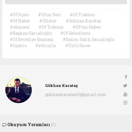
#Of İlçesi
#Of'un Sesi
#Of Trabzon
#Of Haber
#Oflular
#Gökhan Karataş
#ofunsesi
#Of Trabzon
#Of'tan Haber
#Başkan Sarıalioğlu
#Of Belediyesi
#Of Belediye Başkanı
#Salim Salih Sarıalioğlu
#tiyatro
#etkinlik
#Ünlü Show
Gökhan Karataş
gokhankaratas61@gmail.com
Okuyucu Yorumları
(0)