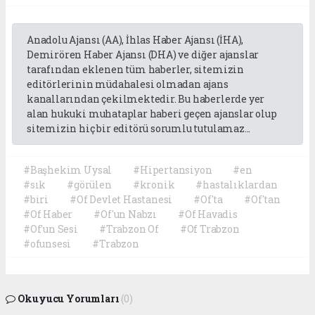
Anadolu Ajansı (AA), İhlas Haber Ajansı (İHA),
Demirören Haber Ajansı (DHA) ve diğer ajanslar
tarafından eklenen tüm haberler, sitemizin
editörlerinin müdahalesi olmadan ajans
kanallarından çekilmektedir. Bu haberlerde yer
alan hukuki muhataplar haberi geçen ajanslar olup
sitemizin hiç bir editörü sorumlu tutulamaz...
#Başhekim Uysal
#Hipertansiyon
#en
#sık
#görülen
#kronik
#hastalıklardan
#biri
#Of Devlet Hastanesi
#Of'ta
#Of'tan
#Of Haber
#Of'un Nabzı
#Of Havadis
#Of'un Sesi
#Trabzon Of
#Of Trabzon
#ofunsesi
#Trabzon
Okuyucu Yorumları
(0)