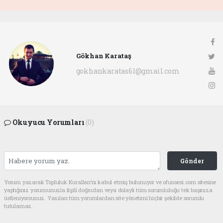
Gökhan Karataş
gokhankaratas61@gmail.com
Okuyucu Yorumları
(0)
Gönder
Yorum yazarak Topluluk Kuralları’nı kabul etmiş bulunuyor ve ofunsesi.com sitesine
yaptığınız yorumunuzla ilgili doğrudan veya dolaylı tüm sorumluluğu tek başınıza
üstleniyorsunuz. Yazılan tüm yorumlardan site yönetimi hiçbir şekilde sorumlu
tutulamaz.