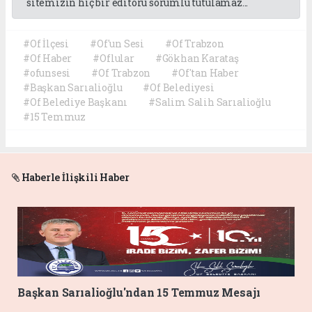
sitemizin hiç bir editörü sorumlu tutulamaz...
#Of İlçesi
#Of'un Sesi
#Of Trabzon
#Of Haber
#Oflular
#Gökhan Karataş
#ofunsesi
#Of Trabzon
#Of'tan Haber
#Başkan Sarıalioğlu
#Of Belediyesi
#Of Belediye Başkanı
#Salim Salih Sarıalioğlu
#15 Temmuz
Haberle İlişkili Haber
Başkan Sarıalioğlu'ndan 15 Temmuz Mesajı