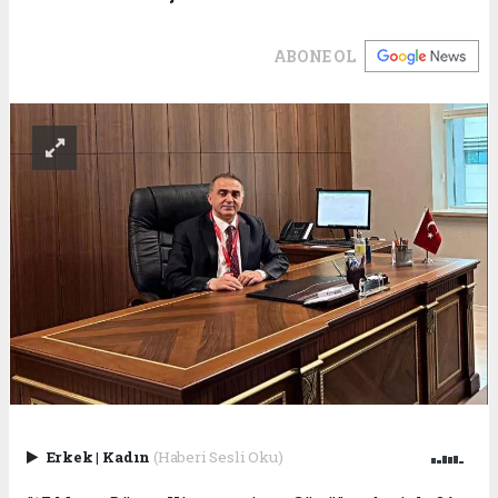
ABONE OL
Erkek
|
Kadın
(Haberi Sesli Oku)