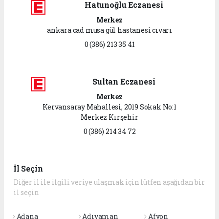
Hatunoğlu Eczanesi
Merkez
ankara cad musa gül hastanesi cıvarı
0 (386) 213 35 41
Sultan Eczanesi
Merkez
Kervansaray Mahallesi, 2019 Sokak No:1
Merkez Kırşehir
0 (386) 214 34 72
İl Seçin
Diğer il ile ilgili veriye ulaşmak için lütfen aşağıdan bir
il seçin
Adana
Adıyaman
Afyon