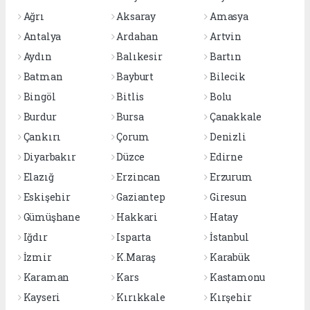
Ağrı
Aksaray
Amasya
Antalya
Ardahan
Artvin
Aydın
Balıkesir
Bartın
Batman
Bayburt
Bilecik
Bingöl
Bitlis
Bolu
Burdur
Bursa
Çanakkale
Çankırı
Çorum
Denizli
Diyarbakır
Düzce
Edirne
Elazığ
Erzincan
Erzurum
Eskişehir
Gaziantep
Giresun
Gümüşhane
Hakkari
Hatay
Iğdır
Isparta
İstanbul
İzmir
K.Maraş
Karabük
Karaman
Kars
Kastamonu
Kayseri
Kırıkkale
Kırşehir