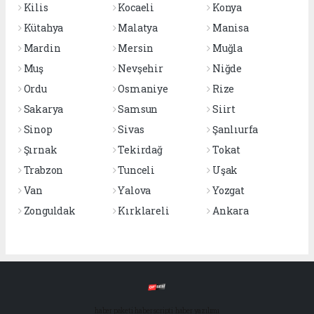
Kilis
Kocaeli
Konya
Kütahya
Malatya
Manisa
Mardin
Mersin
Muğla
Muş
Nevşehir
Niğde
Ordu
Osmaniye
Rize
Sakarya
Samsun
Siirt
Sinop
Sivas
Şanlıurfa
Şırnak
Tekirdağ
Tokat
Trabzon
Tunceli
Uşak
Van
Yalova
Yozgat
Zonguldak
Kırklareli
Ankara
haber paketi
haber scripti
haber yazılımı