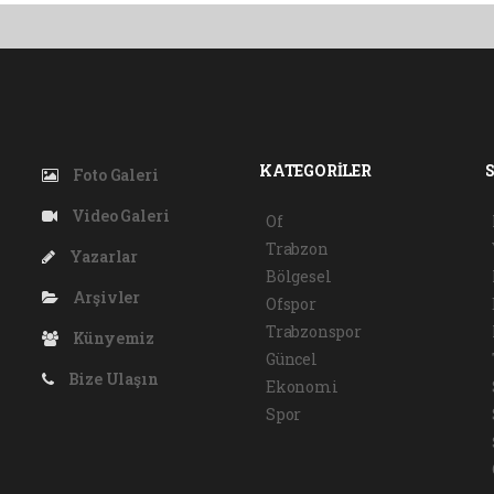
KATEGORİLER
Foto Galeri
Video Galeri
Of
Trabzon
Yazarlar
Bölgesel
Arşivler
Ofspor
Trabzonspor
Künyemiz
Güncel
Bize Ulaşın
Ekonomi
Spor