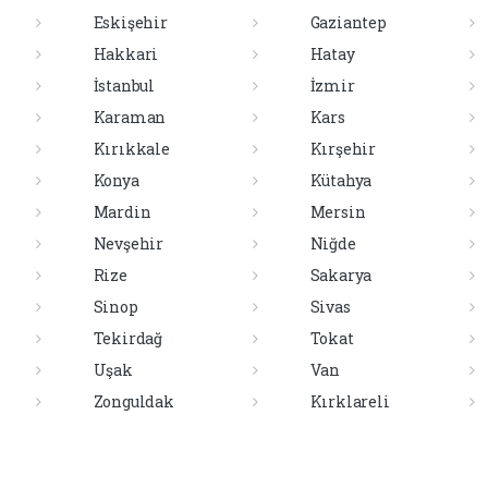
Eskişehir
Gaziantep
Hakkari
Hatay
İstanbul
İzmir
Karaman
Kars
Kırıkkale
Kırşehir
Konya
Kütahya
Mardin
Mersin
Nevşehir
Niğde
Rize
Sakarya
Sinop
Sivas
Tekirdağ
Tokat
Uşak
Van
Zonguldak
Kırklareli