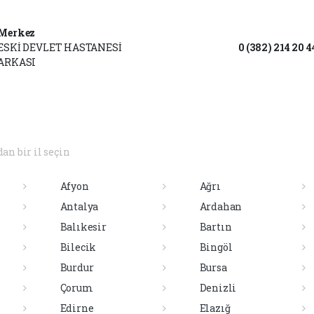
Merkez
ESKİ DEVLET HASTANESİ
0 (382) 214 20 4
ARKASI
dan bir il seçin
Afyon
Ağrı
Antalya
Ardahan
Balıkesir
Bartın
Bilecik
Bingöl
Burdur
Bursa
Çorum
Denizli
Edirne
Elazığ