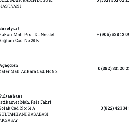
ÖZEL MAYA KADIN DOĞUM
0 (382) 502 02 2
HAST.YANI
Güzelyurt
Yukarı Mah. Prof. Dr. Necdet
+ (905) 528 12 0
Sağlam Cad. No:28 B
Ağaçören
0 (382) 331 20 2
Zafer Mah. Ankara Cad. No:8 2
Sultanhanı
İstikamet Mah. Reis Fahri
Solak Cad. No: 61 A
3 (822) 423 34 
SULTANHANI KASABASI
AKSARAY