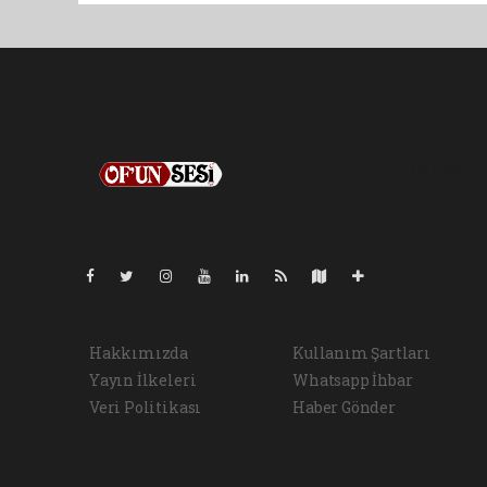
Pro-0.129
Hakkımızda
Kullanım Şartları
Yayın İlkeleri
Whatsapp İhbar
Veri Politikası
Haber Gönder