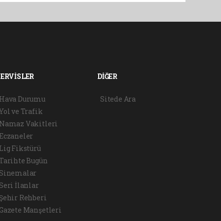
SERVİSLER
DİĞER
Hava Durumu
Sitede Ara
Yol ve Trafik
Namaz Vakitleri
Eczaneler
Lig Fikstürü
Tarihte Bugün
Sinemalar
Seri İlanlar
Şehir Rehberi
Gazete Manşetleri