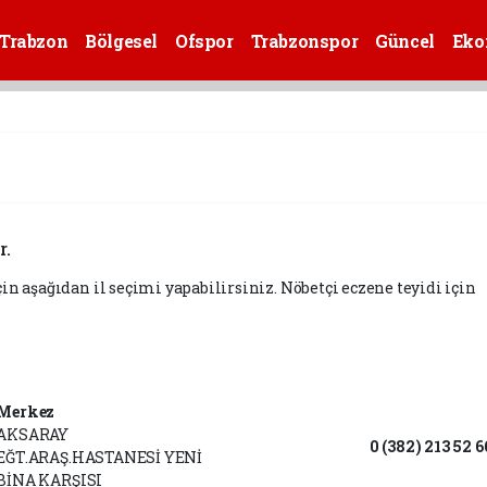
Trabzon
Bölgesel
Ofspor
Trabzonspor
Güncel
Eko
r.
çin aşağıdan il seçimi yapabilirsiniz. Nöbetçi eczene teyidi için
Merkez
AKSARAY
0 (382) 213 52 6
EĞT.ARAŞ.HASTANESİ YENİ
BİNA KARŞISI