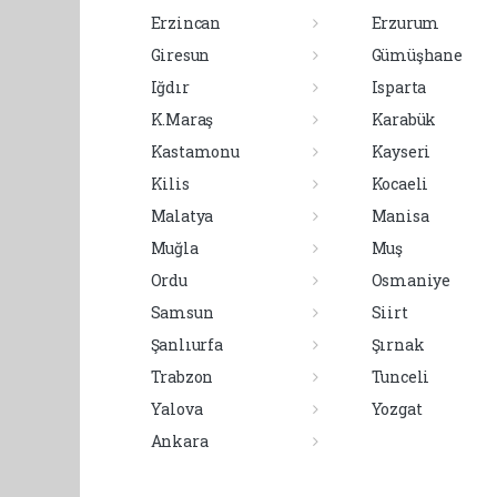
Erzincan
Erzurum
Giresun
Gümüşhane
Iğdır
Isparta
K.Maraş
Karabük
Kastamonu
Kayseri
Kilis
Kocaeli
Malatya
Manisa
Muğla
Muş
Ordu
Osmaniye
Samsun
Siirt
Şanlıurfa
Şırnak
Trabzon
Tunceli
Yalova
Yozgat
Ankara