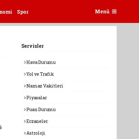
Menü
nomi
Spor
Servisler
Hava Durumu
Yol ve Trafik
Namaz Vakitleri
Piyasalar
Puan Durumu
Eczaneler
6
Astroloji