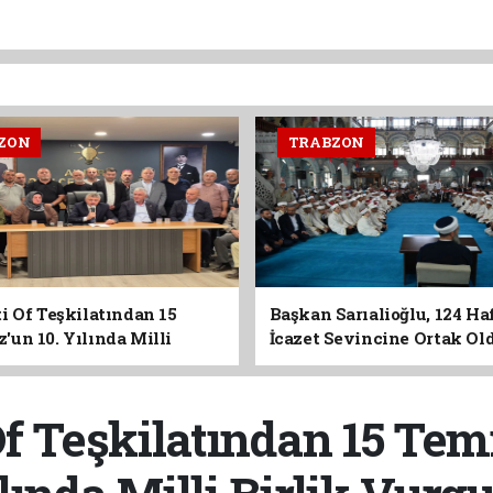
ZON
TRABZON
i Of Teşkilatından 15
Başkan Sarıalioğlu, 124 Ha
un 10. Yılında Milli
İcazet Sevincine Ortak Ol
Vurgusu
Of Teşkilatından 15 Tem