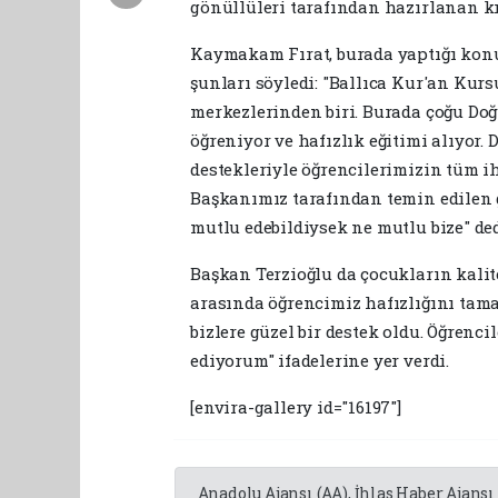
gönüllüleri tarafından hazırlanan kıy
Kaymakam Fırat, burada yaptığı konu
şunları söyledi: "Ballıca Kur'an Kur
merkezlerinden biri. Burada çoğu Doğ
öğreniyor ve hafızlık eğitimi alıyor.
destekleriyle öğrencilerimizin tüm ih
Başkanımız tarafından temin edilen gi
mutlu edebildiysek ne mutlu bize" ded
Başkan Terzioğlu da çocukların kalite
arasında öğrencimiz hafızlığını ta
bizlere güzel bir destek oldu. Öğrenc
ediyorum" ifadelerine yer verdi.
[envira-gallery id="16197"]
Anadolu Ajansı (AA), İhlas Haber Ajansı