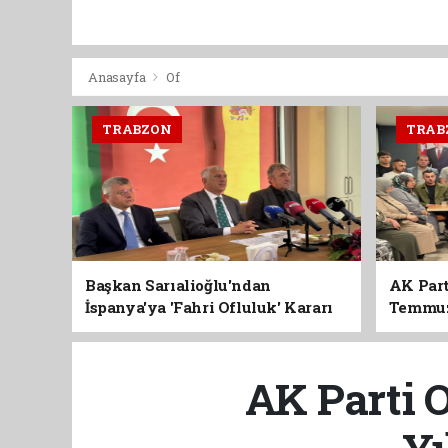
Anasayfa
Of
TRABZON
TRAB
Başkan Sarıalioğlu'ndan
AK Part
İspanya'ya 'Fahri Ofluluk' Kararı
Temmuz'
Birlik 
AK Parti 