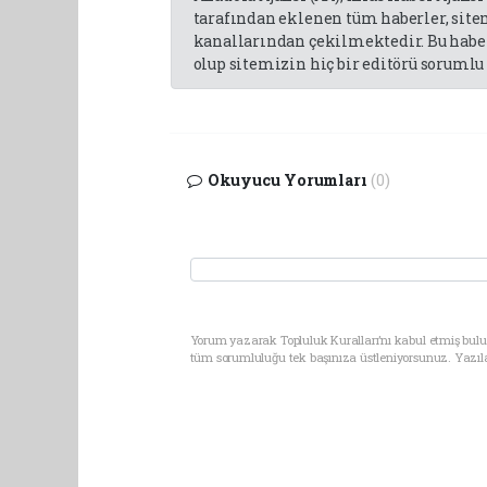
tarafından eklenen tüm haberler, sit
kanallarından çekilmektedir. Bu haber
olup sitemizin hiç bir editörü sorumlu 
Okuyucu Yorumları
(0)
Yorum yazarak Topluluk Kuralları’nı kabul etmiş bulun
tüm sorumluluğu tek başınıza üstleniyorsunuz. Yazıl