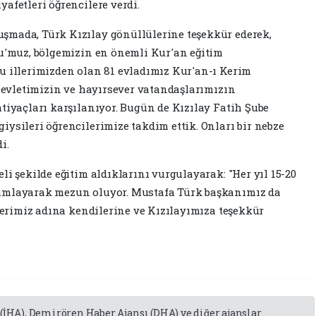
afetleri öğrencilere verdi.
şmada, Türk Kızılay gönüllülerine teşekkür ederek,
su'muz, bölgemizin en önemli Kur'an eğitim
u illerimizden olan 81 evladımız Kur'an-ı Kerim
 Devletimizin ve hayırsever vatandaşlarımızın
tiyaçları karşılanıyor. Bugün de Kızılay Fatih Şube
ysileri öğrencilerimize takdim ettik. Onları bir nebze
i.
li şekilde eğitim aldıklarını vurgulayarak: "Her yıl 15-20
mamlayarak mezun oluyor. Mustafa Türk başkanımız da
ilerimiz adına kendilerine ve Kızılayımıza teşekkür
 (İHA), Demirören Haber Ajansı (DHA) ve diğer ajanslar