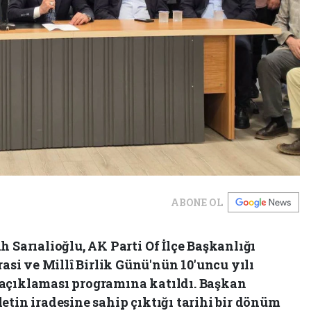
ABONE OL
h Sarıalioğlu, AK Parti Of İlçe Başkanlığı
i ve Millî Birlik Günü'nün 10'uncu yılı
 açıklaması programına katıldı. Başkan
etin iradesine sahip çıktığı tarihi bir dönüm