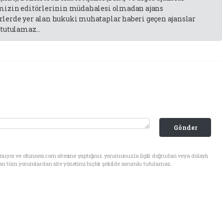
emizin editörlerinin müdahalesi olmadan ajans
lerde yer alan hukuki muhataplar haberi geçen ajanslar
tutulamaz...
Gönder
uyor ve ofunsesi.com sitesine yaptığınız yorumunuzla ilgili doğrudan veya dolaylı
an tüm yorumlardan site yönetimi hiçbir şekilde sorumlu tutulamaz.