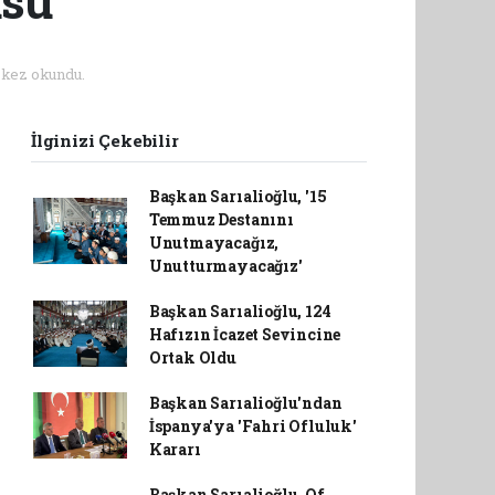
usu
kez okundu.
İlginizi Çekebilir
Başkan Sarıalioğlu, '15
Temmuz Destanını
Unutmayacağız,
Unutturmayacağız'
Başkan Sarıalioğlu, 124
Hafızın İcazet Sevincine
Ortak Oldu
Başkan Sarıalioğlu'ndan
İspanya'ya 'Fahri Ofluluk'
Kararı
Başkan Sarıalioğlu, Of