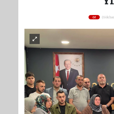
Yı
(Gökhan 
Of