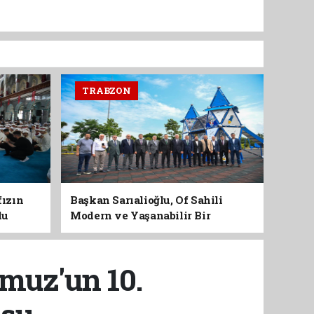
TRABZON
fızın
Başkan Sarıalioğlu, Of Sahili
du
Modern ve Yaşanabilir Bir
Kimliğe Kavuşuyor
muz'un 10.