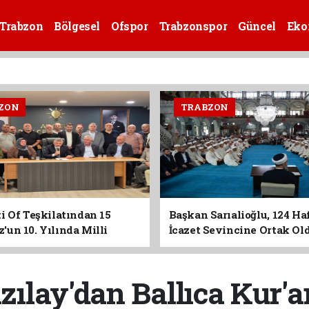
Trabzon
Bölgesel
Ofspor
Trabzonspor
Güncel
Eko
ZON
TRABZON
i Of Teşkilatından 15
Başkan Sarıalioğlu, 124 Ha
un 10. Yılında Milli
İcazet Sevincine Ortak Ol
Vurgusu
zılay'dan Ballıca Kur'