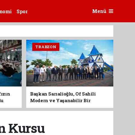
Menü
nomi
Spor
TRABZON
fızın
Başkan Sarıalioğlu, Of Sahili
du
Modern ve Yaşanabilir Bir
Kimliğe Kavuşuyor
an Kursu