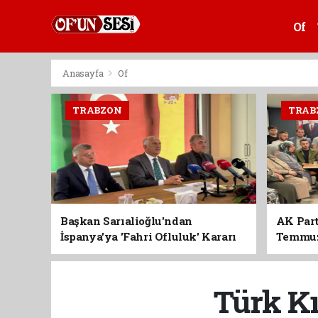
Of
Anasayfa
Of
TRABZON
TRAB
Başkan Sarıalioğlu'ndan
AK Part
İspanya'ya 'Fahri Ofluluk' Kararı
Temmuz'
Birlik 
Türk Kı