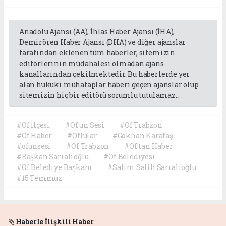
Anadolu Ajansı (AA), İhlas Haber Ajansı (İHA),
Demirören Haber Ajansı (DHA) ve diğer ajanslar
tarafından eklenen tüm haberler, sitemizin
editörlerinin müdahalesi olmadan ajans
kanallarından çekilmektedir. Bu haberlerde yer
alan hukuki muhataplar haberi geçen ajanslar olup
sitemizin hiç bir editörü sorumlu tutulamaz...
#Of İlçesi
#Of'un Sesi
#Of Trabzon
#Of Haber
#Oflular
#Gökhan Karataş
#ofunsesi
#Of Trabzon
#Of'tan Haber
#Başkan Sarıalioğlu
#Of Belediyesi
#Of Belediye Başkanı
#Salim Salih Sarıalioğlu
#15 Temmuz
Haberle İlişkili Haber