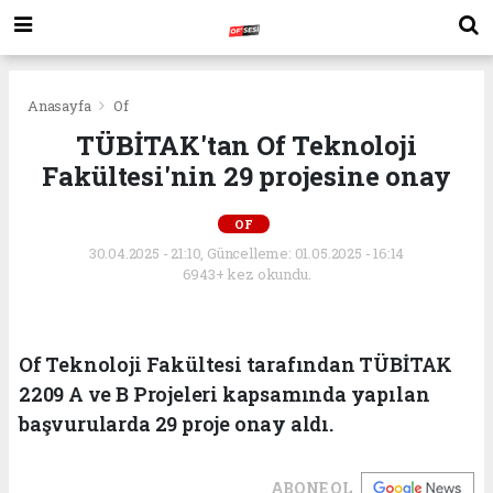
Anasayfa
Of
TÜBİTAK'tan Of Teknoloji
Fakültesi'nin 29 projesine onay
OF
30.04.2025 - 21:10, Güncelleme: 01.05.2025 - 16:14
6943+ kez okundu.
Of Teknoloji Fakültesi tarafından TÜBİTAK
2209 A ve B Projeleri kapsamında yapılan
başvurularda 29 proje onay aldı.
ABONE OL