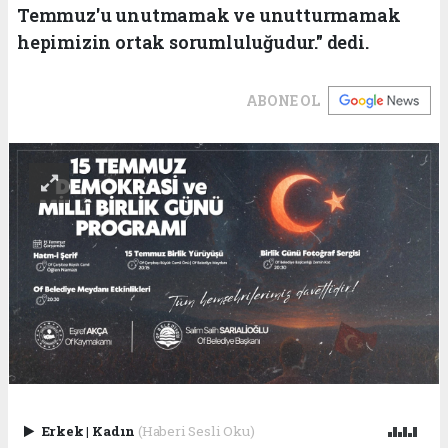
Temmuz'u unutmamak ve unutturmamak
hepimizin ortak sorumluluğudur." dedi.
ABONE OL
Erkek
|
Kadın
(Haberi Sesli Oku)