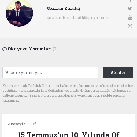
Gökhan Karataş
gokhankaratas61@gmail.com
Okuyucu Yorumları
(0)
Gönder
Yorum yazarak Topluluk Kuralları’nı kabul etmiş bulunuyor ve ofunsesi.com sitesine
yaptığınız yorumunuzla ilgili doğrudan veya dolaylı tüm sorumluluğu tek başınıza
üstleniyorsunuz. Yazılan tüm yorumlardan site yönetimi hiçbir şekilde sorumlu
tutulamaz.
Anasayfa
Of
15 Temmuz'un 10. Yılında Of