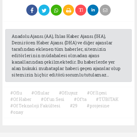
Anadolu Ajansı (AA), İhlas Haber Ajansı (İHA),
Demirören Haber Ajansı (DHA) ve diğer ajanslar
tarafından eklenen tüm haberler, sitemizin
editörlerinin müdahalesi olmadan ajans
kanallarından çekilmektedir. Bu haberlerde yer
alan hukuki muhataplar haberi geçen ajanslar olup
sitemizin hiç bir editörü sorumlu tutulamaz...
#Oflu
#Oflular
#Ofluyuz
#Of İlçesi
#Of Haber
#Of'un Sesi
#Of'ta
#TÜBİTAK
#Of Teknoloji Fakültesi
#29
#projesine
#onay