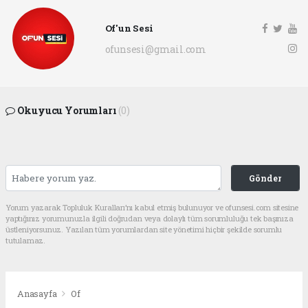
Of'un Sesi
ofunsesi@gmail.com
Okuyucu Yorumları
(0)
Gönder
Yorum yazarak Topluluk Kuralları’nı kabul etmiş bulunuyor ve ofunsesi.com sitesine
yaptığınız yorumunuzla ilgili doğrudan veya dolaylı tüm sorumluluğu tek başınıza
üstleniyorsunuz. Yazılan tüm yorumlardan site yönetimi hiçbir şekilde sorumlu
tutulamaz.
Anasayfa
Of