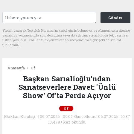
Gönder
Yorum yazarak Topluluk Kuralları’nı kabul etmiş bulunuyor ve ofunsesi.com sitesine
yaptığınız yorumunuzla ilgili doğrudan veya dolaylı tüm sorumluluğu tek başınıza
üstleniyorsunuz. Yazılan tüm yorumlardan site yönetimi hiçbir şekilde sorumlu
tutulamaz.
Anasayfa
Of
Başkan Sarıalioğlu'ndan
Sanatseverlere Davet: 'Ünlü
Show' Of'ta Perde Açıyor
OF
(Gökhan Karataş) - | 06.07.2026 - 09:05, Güncelleme: 06.07.2026 - 10:37
136178+ kez okundu.