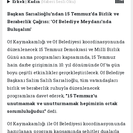
Erkek
|
Kadın
(Haberi Sesli Oku)
Başkan Sarıalioğlu'ndan 15 Temmuz'da Birlik ve
Beraberlik Çağrısı: 'Of Belediye Meydanı'nda
Buluşalım'
Of Kaymakamlığı ve Of Belediyesi koordinasyonunda
düzenlenecek 15 Temmuz Demokrasi ve Millî Birlik
Günü anma programları kapsamında, 15 Temmuz
hain darbe girişiminin 10. yıl dönümünde Of'ta gün
boyu çeşitli etkinlikler gerçekleştirilecek. Of Belediye
Başkanı Salim Salih Sarıalioğlu, tüm vatandaşları
birlik ve beraberlik ruhuyla düzenlenecek
programlara davet ederek,
"15 Temmuz'u
unutmamak ve unutturmamak hepimizin ortak
sorumluluğudur."
dedi.
Of Kaymakamlığı ile Of Belediyesi koordinasyonunda
hazırlanan program kapsamında şehitler dualarla