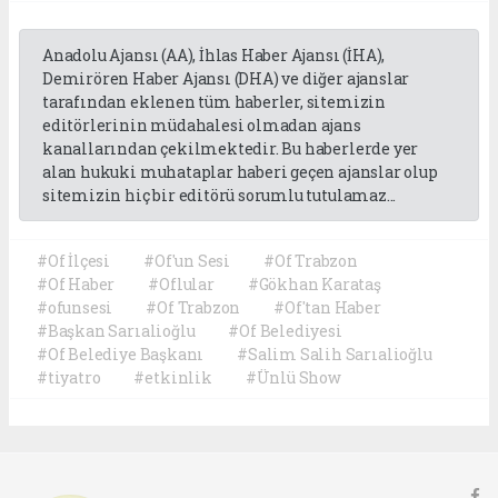
Anadolu Ajansı (AA), İhlas Haber Ajansı (İHA),
Demirören Haber Ajansı (DHA) ve diğer ajanslar
tarafından eklenen tüm haberler, sitemizin
editörlerinin müdahalesi olmadan ajans
kanallarından çekilmektedir. Bu haberlerde yer
alan hukuki muhataplar haberi geçen ajanslar olup
sitemizin hiç bir editörü sorumlu tutulamaz...
#Of İlçesi
#Of'un Sesi
#Of Trabzon
#Of Haber
#Oflular
#Gökhan Karataş
#ofunsesi
#Of Trabzon
#Of'tan Haber
#Başkan Sarıalioğlu
#Of Belediyesi
#Of Belediye Başkanı
#Salim Salih Sarıalioğlu
#tiyatro
#etkinlik
#Ünlü Show