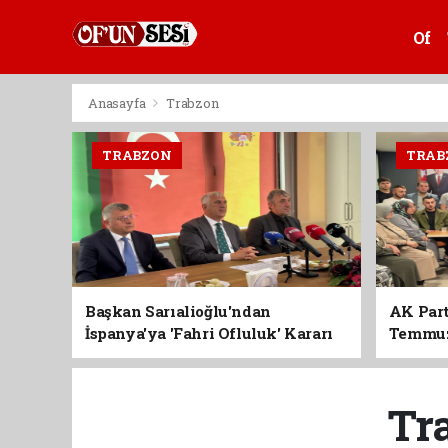
Of
Anasayfa
Trabzon
TRABZON
TRAB
Başkan Sarıalioğlu'ndan
AK Part
İspanya'ya 'Fahri Ofluluk' Kararı
Temmuz'
Birlik 
Tr