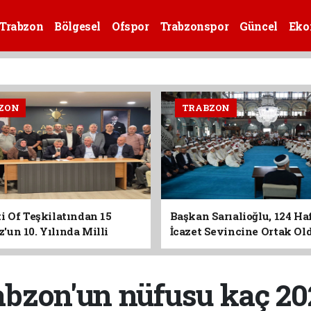
Trabzon
Bölgesel
Ofspor
Trabzonspor
Güncel
Eko
ZON
TRABZON
i Of Teşkilatından 15
Başkan Sarıalioğlu, 124 Ha
un 10. Yılında Milli
İcazet Sevincine Ortak Ol
Vurgusu
abzon'un nüfusu kaç 20