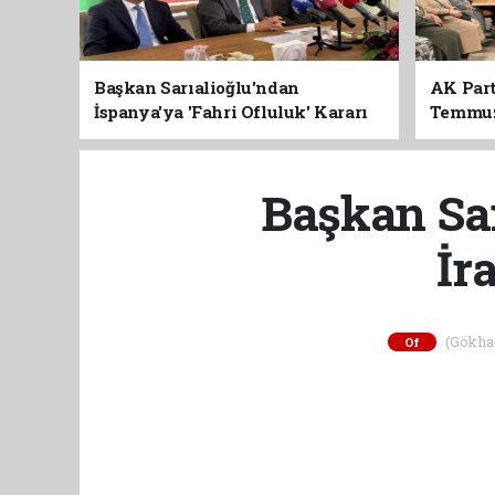
Başkan Sarıalioğlu'ndan
AK Part
İspanya'ya 'Fahri Ofluluk' Kararı
Temmuz'
Birlik 
Başkan Sar
İr
(Gökhan 
Of