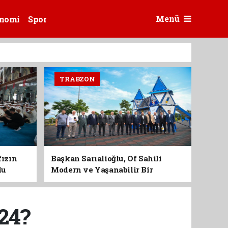
Menü
nomi
Spor
TRABZON
fızın
Başkan Sarıalioğlu, Of Sahili
du
Modern ve Yaşanabilir Bir
Kimliğe Kavuşuyor
24?