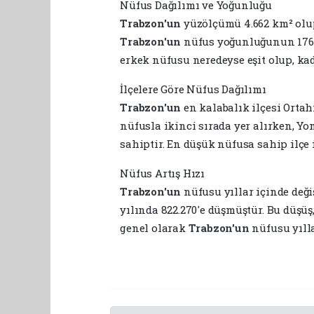
Nüfus Dağılımı ve Yoğunluğu
Trabzon'un
yüzölçümü 4.662 km² olup
Trabzon'un
nüfus yoğunluğunun 176 
erkek nüfusu neredeyse eşit olup, ka
İlçelere Göre Nüfus Dağılımı
Trabzon'un
en kalabalık ilçesi Ortah
nüfusla ikinci sırada yer alırken, Yom
sahiptir. En düşük nüfusa sahip ilçe i
Nüfus Artış Hızı
Trabzon'un
nüfusu yıllar içinde deği
yılında 822.270'e düşmüştür. Bu düşü
genel olarak
Trabzon'un
nüfusu yılla