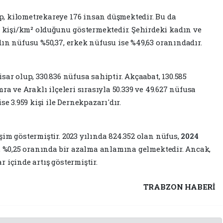
, kilometrekareye 176 insan düşmektedir. Bu da
kişi/km² olduğunu göstermektedir. Şehirdeki kadın ve
dın nüfusu %50,37, erkek nüfusu ise %49,63 oranındadır.
isar olup, 330.836 nüfusa sahiptir. Akçaabat, 130.585
ra ve Araklı ilçeleri sırasıyla 50.339 ve 49.627 nüfusa
se 3.959 kişi ile Dernekpazarı'dır.
şim göstermiştir. 2023 yılında 824.352 olan nüfus,
2024
ş, %0,25 oranında bir azalma anlamına gelmektedir. Ancak,
r içinde artış göstermiştir.
TRABZON HABERİ