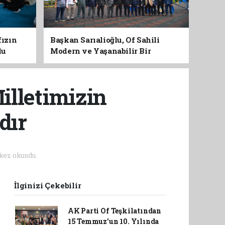
fızın
Başkan Sarıalioğlu, Of Sahili
du
Modern ve Yaşanabilir Bir
Kimliğe Kavuşuyor
illetimizin
dır
kez okundu.
İlginizi Çekebilir
AK Parti Of Teşkilatından
15 Temmuz'un 10. Yılında