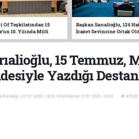
i Of Teşkilatından 15
Başkan Sarıalioğlu, 124 Ha
un 10. Yılında Milli
İcazet Sevincine Ortak Ol
Vurgusu
ıalioğlu, 15 Temmuz, M
adesiyle Yazdığı Destan
Karataş) - | 17.07.2026 - 14:10, Güncelleme: 17.07.2026 - 14:10
47035 