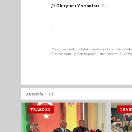
Okuyucu Yorumları
(0)
Yorum yazarak Topluluk Kuralları’nı kabul etmiş bulun
tüm sorumluluğu tek başınıza üstleniyorsunuz. Yazıl
Anasayfa
Of
TRABZON
TRAB