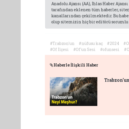
Anadolu Ajansı (AA), İhlas Haber Ajansı
tarafından eklenen tüm haberler, sit
kanallarından çekilmektedir. Bu haber
olup sitemizin hiç bir editörü sorumlu 
#Trabzon'un
#nüfusu kaç
#2024
#O
#Of İlçesi
#Of'un Sesi
#ofunsesi
#O
Haberle İlişkili Haber
Trabzon'u