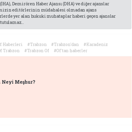
 (İHA), Demirören Haber Ajansı (DHA) ve diğer ajanslar
emizin editörlerinin müdahalesi olmadan ajans
lerde yer alan hukuki muhataplar haberi geçen ajanslar
tutulamaz...
f Haberleri
#Trabzon
#Trabzon'dan
#Karadeniz
f Trabzon
#Trabzon Of
#Of'tan haberler
n Neyi Meşhur?