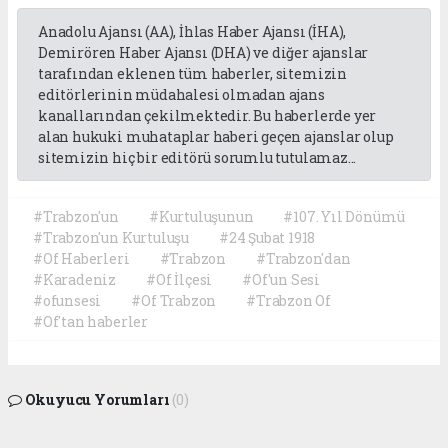
Anadolu Ajansı (AA), İhlas Haber Ajansı (İHA),
Demirören Haber Ajansı (DHA) ve diğer ajanslar
tarafından eklenen tüm haberler, sitemizin
editörlerinin müdahalesi olmadan ajans
kanallarından çekilmektedir. Bu haberlerde yer
alan hukuki muhataplar haberi geçen ajanslar olup
sitemizin hiç bir editörü sorumlu tutulamaz...
#Trabzon'un
#Kurtuluşunun
#107. Yıl Dönümü
#Trabzon'un Kurtuluşu
#24 Şubat 1918
#Of Haberleri
#Trabzon
#Trabzon'dan
#Karadeniz
#Of İlçesi
#Of'un Sesi
#ofunsesi
#Of Trabzon
#Trabzon Of
#Of'tan haberler
Okuyucu Yorumları
(0)