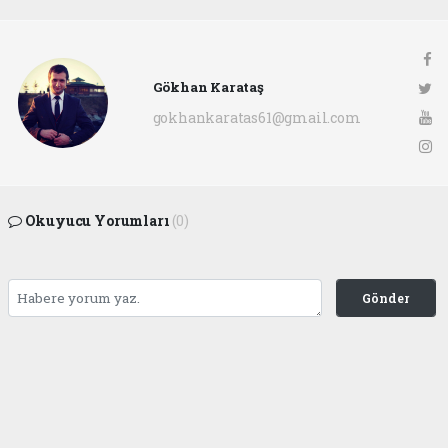
Gökhan Karataş
gokhankaratas61@gmail.com
Okuyucu Yorumları
(0)
Gönder
Yorum yazarak Topluluk Kuralları’nı kabul etmiş bulunuyor ve ofunsesi.com sitesine
yaptığınız yorumunuzla ilgili doğrudan veya dolaylı tüm sorumluluğu tek başınıza
üstleniyorsunuz. Yazılan tüm yorumlardan site yönetimi hiçbir şekilde sorumlu
tutulamaz.