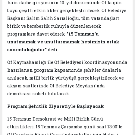
hain darbe girişiminin 10. yıl dönümünde Of'ta gün
boyu çeşitli etkinlikler gerçekleştirilecek. Of Belediye
Başkanı Salim Salih Sarıalioğlu, tüm vatandaşları
birlik ve beraberlik ruhuyla düzenlenecek
programlara davet ederek,
"15 Temmuz'u
unutmamak ve unutturmamak hepimizin ortak
sorumluluğudur."
dedi.
Of Kaymakamlığı ile Of Belediyesi koordinasyonunda
hazırlanan program kapsamında şehitler dualarla
anılacak, milli birlik yürüyüşü gerçekleştirilecek ve
akşam saatlerinde Of Belediye Meydanı'nda
demokrasi nöbeti tutulacak.
Program Şehitlik Ziyaretiyle Başlayacak
15 Temmuz Demokrasi ve Millî Birlik Günü
etkinlikleri, 15 Temmuz Çarşamba günü saat 13.00'te
Of Çarşıbaşı Büyük Camii'nde şehitler için Hatm-i