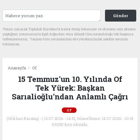
Gönder
Yorum yazarak Topluluk Kuralları’nı kabul etmiş bulunuyor ve ofunsesi.com sitesine
yaptığınız yorumunuzla ilgili doğrudan veya dolaylı tüm sorumluluğu tek başınıza
üstleniyorsunuz. Yazılan tüm yorumlardan site yönetimi hiçbir şekilde sorumlu
tutulamaz.
Anasayfa
Of
15 Temmuz'un 10. Yılında Of
Tek Yürek: Başkan
Sarıalioğlu'ndan Anlamlı Çağrı
OF
(Gökhan Karataş) - | 13.07.2026 - 14:51, Güncelleme: 14.07.2026 - 10:01
69293 kez okundu.