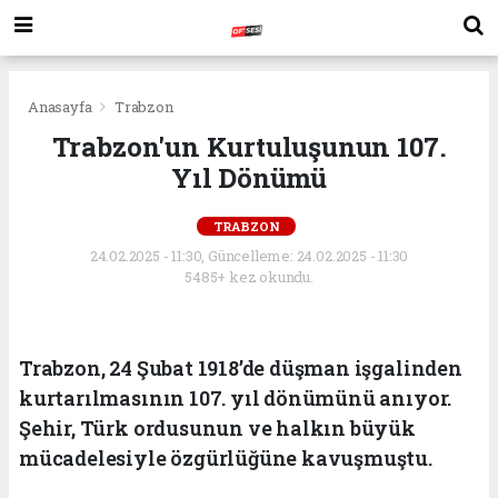
Anasayfa
Trabzon
Trabzon'un Kurtuluşunun 107.
Yıl Dönümü
TRABZON
24.02.2025 - 11:30, Güncelleme: 24.02.2025 - 11:30
5485+ kez okundu.
Trabzon, 24 Şubat 1918’de düşman işgalinden
kurtarılmasının 107. yıl dönümünü anıyor.
Şehir, Türk ordusunun ve halkın büyük
mücadelesiyle özgürlüğüne kavuşmuştu.