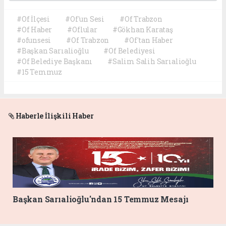
#Of İlçesi
#Of'un Sesi
#Of Trabzon
#Of Haber
#Oflular
#Gökhan Karataş
#ofunsesi
#Of Trabzon
#Of'tan Haber
#Başkan Sarıalioğlu
#Of Belediyesi
#Of Belediye Başkanı
#Salim Salih Sarıalioğlu
#15 Temmuz
Haberle İlişkili Haber
Başkan Sarıalioğlu'ndan 15 Temmuz Mesajı