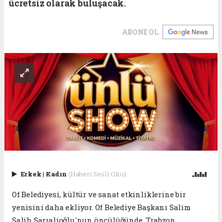
ücretsiz olarak buluşacak.
ABONE OL
Erkek
|
Kadın
(Haberi Sesli Oku)
Of Belediyesi, kültür ve sanat etkinliklerine bir
yenisini daha ekliyor. Of Belediye Başkanı Salim
Salih Sarıalioğlu'nun öncülüğünde, Trabzon