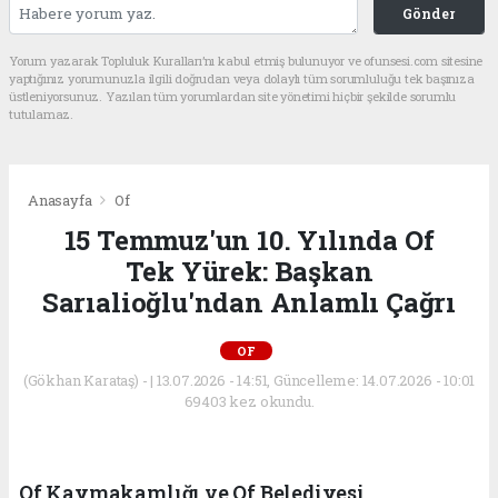
Gönder
Yorum yazarak Topluluk Kuralları’nı kabul etmiş bulunuyor ve ofunsesi.com sitesine
yaptığınız yorumunuzla ilgili doğrudan veya dolaylı tüm sorumluluğu tek başınıza
üstleniyorsunuz. Yazılan tüm yorumlardan site yönetimi hiçbir şekilde sorumlu
tutulamaz.
Anasayfa
Of
15 Temmuz'un 10. Yılında Of
Tek Yürek: Başkan
Sarıalioğlu'ndan Anlamlı Çağrı
OF
(Gökhan Karataş) - | 13.07.2026 - 14:51, Güncelleme: 14.07.2026 - 10:01
69403 kez okundu.
Of Kaymakamlığı ve Of Belediyesi