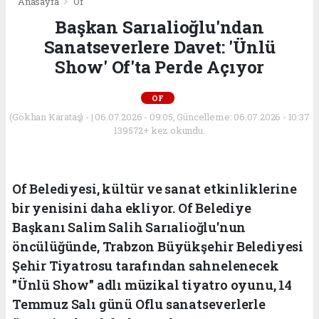
Anasayfa
Of
Başkan Sarıalioğlu'ndan
Sanatseverlere Davet: 'Ünlü
Show' Of'ta Perde Açıyor
OF
(Gökhan Karataş) - | 06.07.2026 - 09:05, Güncelleme: 06.07.2026 - 10:37
139572+ kez okundu.
Of Belediyesi, kültür ve sanat etkinliklerine
bir yenisini daha ekliyor. Of Belediye
Başkanı Salim Salih Sarıalioğlu'nun
öncülüğünde, Trabzon Büyükşehir Belediyesi
Şehir Tiyatrosu tarafından sahnelenecek
"Ünlü Show" adlı müzikal tiyatro oyunu, 14
Temmuz Salı günü Oflu sanatseverlerle