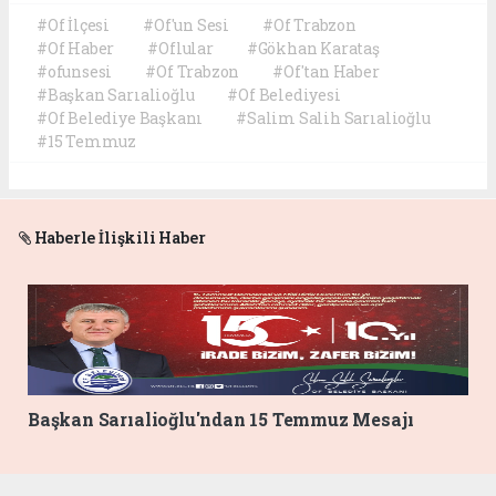
#Of İlçesi
#Of'un Sesi
#Of Trabzon
#Of Haber
#Oflular
#Gökhan Karataş
#ofunsesi
#Of Trabzon
#Of'tan Haber
#Başkan Sarıalioğlu
#Of Belediyesi
#Of Belediye Başkanı
#Salim Salih Sarıalioğlu
#15 Temmuz
Haberle İlişkili Haber
Başkan Sarıalioğlu'ndan 15 Temmuz Mesajı