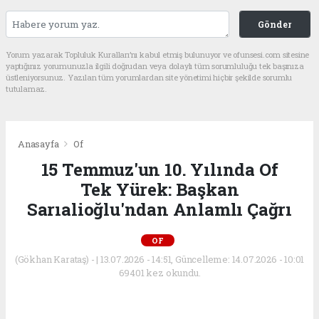
Gönder
Yorum yazarak Topluluk Kuralları’nı kabul etmiş bulunuyor ve ofunsesi.com sitesine
yaptığınız yorumunuzla ilgili doğrudan veya dolaylı tüm sorumluluğu tek başınıza
üstleniyorsunuz. Yazılan tüm yorumlardan site yönetimi hiçbir şekilde sorumlu
tutulamaz.
Anasayfa
Of
15 Temmuz'un 10. Yılında Of
Tek Yürek: Başkan
Sarıalioğlu'ndan Anlamlı Çağrı
OF
(Gökhan Karataş) - | 13.07.2026 - 14:51, Güncelleme: 14.07.2026 - 10:01
69401 kez okundu.