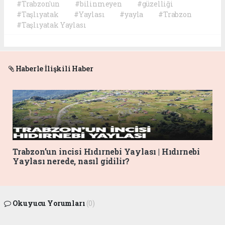
#Trabzon'un
#bilinmeyen
#güzelliği
#Taşlıyatak
#Yaylası
#yayla
#Trabzon
#Taşlıyatak Yaylası
Haberle İlişkili Haber
Trabzon’un incisi Hıdırnebi Yaylası | Hıdırnebi
Yaylası nerede, nasıl gidilir?
Okuyucu Yorumları
(0)