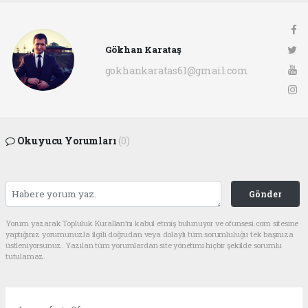
Gökhan Karataş
gokhankaratas61@gmail.com
Okuyucu Yorumları
(0)
Gönder
Yorum yazarak Topluluk Kuralları’nı kabul etmiş bulunuyor ve ofunsesi.com sitesine
yaptığınız yorumunuzla ilgili doğrudan veya dolaylı tüm sorumluluğu tek başınıza
üstleniyorsunuz. Yazılan tüm yorumlardan site yönetimi hiçbir şekilde sorumlu
tutulamaz.