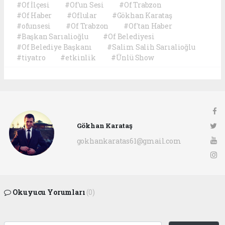
#Of İlçesi
#Of'un Sesi
#Of Trabzon
#Of Haber
#Oflular
#Gökhan Karataş
#ofunsesi
#Of Trabzon
#Of'tan Haber
#Başkan Sarıalioğlu
#Of Belediyesi
#Of Belediye Başkanı
#Salim Salih Sarıalioğlu
#tiyatro
#etkinlik
#Ünlü Show
Gökhan Karataş
gokhankaratas61@gmail.com
Okuyucu Yorumları
(0)