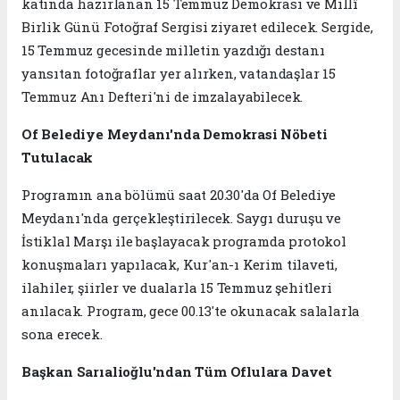
katında hazırlanan 15 Temmuz Demokrasi ve Millî
Birlik Günü Fotoğraf Sergisi ziyaret edilecek. Sergide,
15 Temmuz gecesinde milletin yazdığı destanı
yansıtan fotoğraflar yer alırken, vatandaşlar 15
Temmuz Anı Defteri'ni de imzalayabilecek.
Of Belediye Meydanı'nda Demokrasi Nöbeti
Tutulacak
Programın ana bölümü saat 20.30'da Of Belediye
Meydanı'nda gerçekleştirilecek. Saygı duruşu ve
İstiklal Marşı ile başlayacak programda protokol
konuşmaları yapılacak, Kur'an-ı Kerim tilaveti,
ilahiler, şiirler ve dualarla 15 Temmuz şehitleri
anılacak. Program, gece 00.13'te okunacak salalarla
sona erecek.
Başkan Sarıalioğlu'ndan Tüm Oflulara Davet