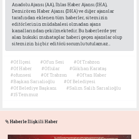
Anadolu Ajansı (AA), İhlas Haber Ajansı (İHA),
Demirören Haber Ajansı (DHA) ve diğer ajanslar
tarafından eklenen tüm haberler, sitemizin
editörlerinin müdahalesi olmadan ajans
kanallarından çekilmektedir. Bu haberlerde yer
alan hukuki muhataplar haberi geçen ajanslar olup
sitemizin hiç bir editörü sorumlu tutulamaz...
#Of İlçesi
#Of'un Sesi
#Of Trabzon
#Of Haber
#Oflular
#Gökhan Karataş
#ofunsesi
#Of Trabzon
#Of'tan Haber
#Başkan Sarıalioğlu
#Of Belediyesi
#Of Belediye Başkanı
#Salim Salih Sarıalioğlu
#15 Temmuz
Haberle İlişkili Haber