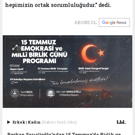
hepimizin ortak sorumluluğudur." dedi.
ABONE OL
Erkek
|
Kadın
(Haberi Sesli Oku)
Başkan Sarıalioğlu'ndan 15 Temmuz'da Birlik ve