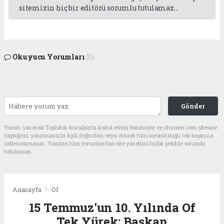
sitemizin hiç bir editörü sorumlu tutulamaz...
Okuyucu Yorumları
(0)
Gönder
Yorum yazarak Topluluk Kuralları’nı kabul etmiş bulunuyor ve ofunsesi.com sitesine
yaptığınız yorumunuzla ilgili doğrudan veya dolaylı tüm sorumluluğu tek başınıza
üstleniyorsunuz. Yazılan tüm yorumlardan site yönetimi hiçbir şekilde sorumlu
tutulamaz.
Anasayfa
Of
15 Temmuz'un 10. Yılında Of
Tek Yürek: Başkan