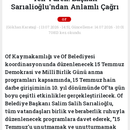
Sarıalioğlu'ndan Anlamlı Çağrı
OF
(Gökhan Karataş) - | 13.07.2026 - 14:51, Güncelleme: 14.07.2026 - 10:01
70813 kez okundu.
Of Kaymakamlığı ve Of Belediyesi
koordinasyonunda düzenlenecek 15 Temmuz
Demokrasi ve Millî Birlik Günü anma
programları kapsamında, 15 Temmuz hain
darbe girişiminin 10. yıl dönümünde Of'ta gün
boyu çeşitli etkinlikler gerçekleştirilecek. Of
Belediye Başkanı Salim Salih Sarıalioğlu,
tüm vatandaşları birlik ve beraberlik ruhuyla
düzenlenecek programlara davet ederek, "15
Temmuz'u unutmamak ve unutturmamak