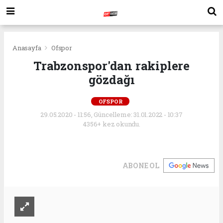
Anasayfa
Ofspor
Trabzonspor'dan rakiplere
gözdağı
OFSPOR
29.05.2020 - 11:56, Güncelleme: 31.01.2022 - 10:37
4356+ kez okundu.
ABONE OL