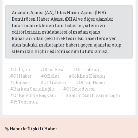
Anadolu Ajansı (AA), İhlas Haber Ajansı (İHA),
Demirören Haber Ajansı (DHA) ve diğer ajanslar
tarafından eklenen tüm haberler, sitemizin
editörlerinin müdahalesi olmadan ajans
kanallarından çekilmektedir. Bu haberlerde yer
alan hukuki muhataplar haberi geçen ajanslar olup
sitemizin hiç bir editörü sorumlu tutulamaz...
#Of İlçesi
#Of'un Sesi
#Of Trabzon
#Of Haber
#Oflular
#Gökhan Karataş
#ofunsesi
#Of Trabzon
#Of'tan Haber
#Başkan Sarıalioğlu
#Of Belediyesi
#Of Belediye Başkanı
#Salim Salih Sarıalioğlu
#15 Temmuz
Haberle İlişkili Haber