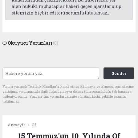
alan hukuki muhataplar haberi geçen ajanslar olup
sitemizin hiç bir editörü sorumlu tutulamaz...
Okuyucu Yorumları
(0)
Gönder
Yorum yazarak Topluluk Kuralları’nı kabul etmiş bulunuyor ve ofunsesi.com sitesine
yaptığınız yorumunuzla ilgili doğrudan veya dolaylı tüm sorumluluğu tek başınıza
üstleniyorsunuz. Yazılan tüm yorumlardan site yönetimi hiçbir şekilde sorumlu
tutulamaz.
Anasayfa
Of
15 Temmuz'un 10. Yılında Of