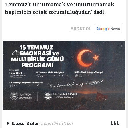
Temmuz'u unutmamak ve unutturmamak
hepimizin ortak sorumluluğudur." dedi.
ABONE OL
Erkek
|
Kadın
(Haberi Sesli Oku)