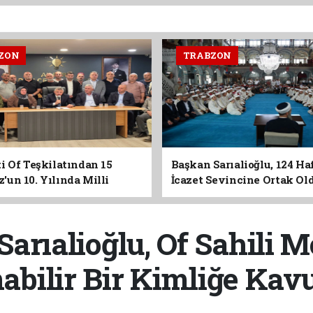
ZON
TRABZON
i Of Teşkilatından 15
Başkan Sarıalioğlu, 124 Ha
un 10. Yılında Milli
İcazet Sevincine Ortak Ol
Vurgusu
arıalioğlu, Of Sahili 
abilir Bir Kimliğe Kav