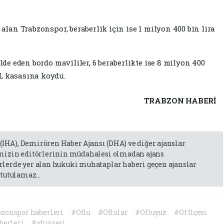
 alan Trabzonspor, beraberlik için ise 1 milyon 400 bin lira
elde eden bordo mavililer, 6 beraberlikte ise 8 milyon 400
TL kasasına koydu.
TRABZON HABERİ
 (İHA), Demirören Haber Ajansı (DHA) ve diğer ajanslar
emizin editörlerinin müdahalesi olmadan ajans
lerde yer alan hukuki muhataplar haberi geçen ajanslar
tutulamaz...
zonspor haberleri
#Oflu
#Oflular
#Ofluyuz
#Of İlçesi
berleri
#ofunsesi