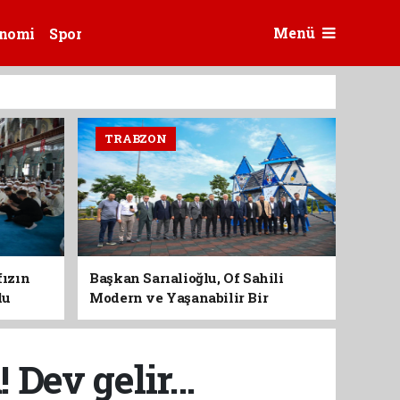
Menü
nomi
Spor
TRABZON
fızın
Başkan Sarıalioğlu, Of Sahili
du
Modern ve Yaşanabilir Bir
Kimliğe Kavuşuyor
Dev gelir...