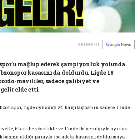
ABONE OL
aspor'u mağlup ederek şampiyonluk yolunda
rabzonspor kasasını da doldurdu. Ligde 18
 bordo-mavililer, sadece galibiyet ve
elir elde etti.
bzonspor, ligde oynadığı 24 karşılaşmanın sadece 1'inde
yetle, 6'sını beraberlikle ve 1'inde de yenilgiyle ayrılan
lik başına aldığı parayla ise adeta kasasını doldurmaya