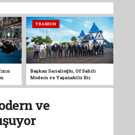
TRABZON
fızın
Başkan Sarıalioğlu, Of Sahili
du
Modern ve Yaşanabilir Bir
Kimliğe Kavuşuyor
Modern ve
uşuyor