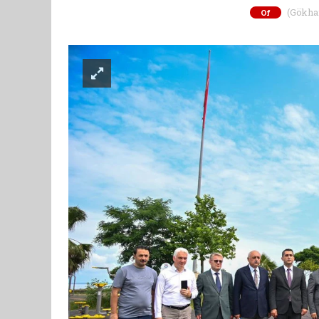
(Gökhan 
Of