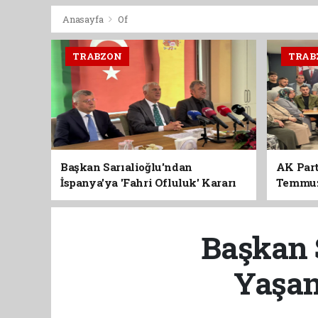
Anasayfa
Of
TRABZON
TRAB
Başkan Sarıalioğlu'ndan
AK Part
İspanya'ya 'Fahri Ofluluk' Kararı
Temmuz'
Birlik 
Başkan S
Yaşan