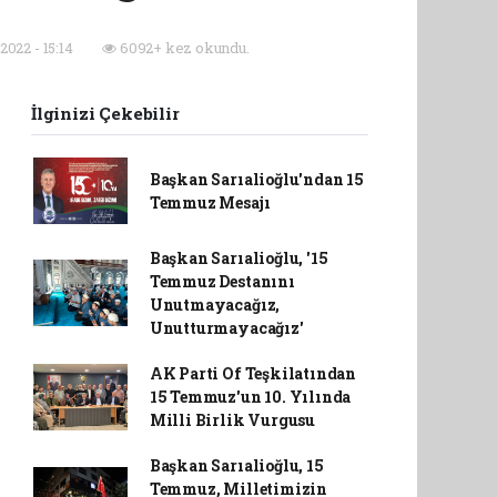
022 - 15:14
6092+ kez okundu.
İlginizi Çekebilir
Başkan Sarıalioğlu'ndan 15
Temmuz Mesajı
Başkan Sarıalioğlu, '15
Temmuz Destanını
Unutmayacağız,
Unutturmayacağız'
AK Parti Of Teşkilatından
15 Temmuz'un 10. Yılında
Milli Birlik Vurgusu
Başkan Sarıalioğlu, 15
Temmuz, Milletimizin