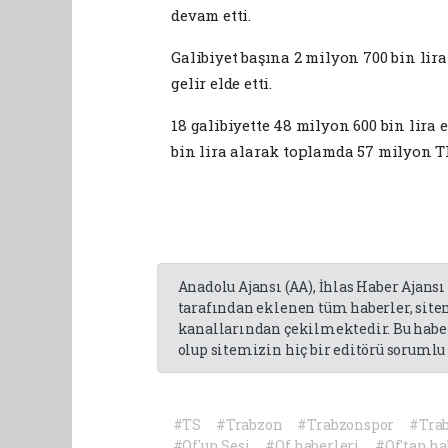
devam etti.
Galibiyet başına 2 milyon 700 bin lira
gelir elde etti.
18 galibiyette 48 milyon 600 bin lira 
bin lira alarak toplamda 57 milyon 
Anadolu Ajansı (AA), İhlas Haber Ajansı
tarafından eklenen tüm haberler, sit
kanallarından çekilmektedir. Bu haber
olup sitemizin hiç bir editörü sorumlu 
#TS
#Trabzon
#Trabzonspor
#Trab
#Of'un Sesi
#Of haberleri
#Of'tan ha