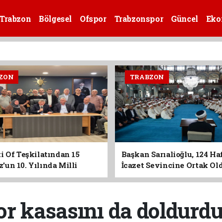
Trabzon
Bölgesel
Ofspor
Trabzonspor
Güncel
Eko
ZON
TRABZON
i Of Teşkilatından 15
Başkan Sarıalioğlu, 124 Ha
un 10. Yılında Milli
İcazet Sevincine Ortak Ol
Vurgusu
 kasasını da doldurdu! 