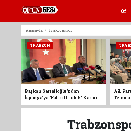
Of
Anasayfa
Trabzonspor
TRABZON
TRAB
Başkan Sarıalioğlu'ndan
AK Part
İspanya'ya 'Fahri Ofluluk' Kararı
Temmuz'
Birlik 
Trabzonspor