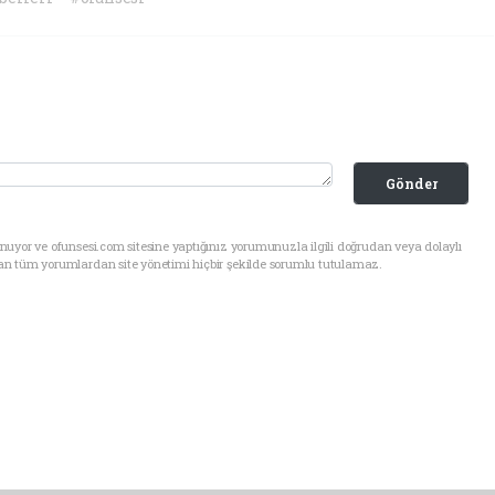
Gönder
uyor ve ofunsesi.com sitesine yaptığınız yorumunuzla ilgili doğrudan veya dolaylı
an tüm yorumlardan site yönetimi hiçbir şekilde sorumlu tutulamaz.