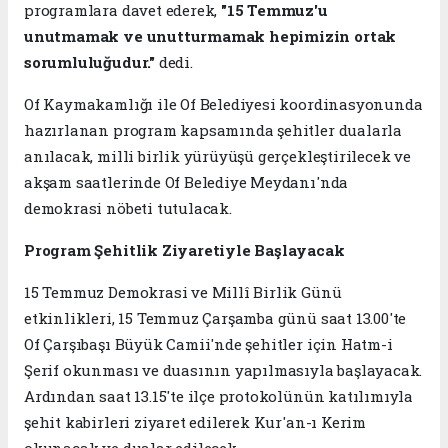
programlara davet ederek,
"15 Temmuz'u
unutmamak ve unutturmamak hepimizin ortak
sorumluluğudur."
dedi.
Of Kaymakamlığı ile Of Belediyesi koordinasyonunda
hazırlanan program kapsamında şehitler dualarla
anılacak, milli birlik yürüyüşü gerçekleştirilecek ve
akşam saatlerinde Of Belediye Meydanı'nda
demokrasi nöbeti tutulacak.
Program Şehitlik Ziyaretiyle Başlayacak
15 Temmuz Demokrasi ve Millî Birlik Günü
etkinlikleri, 15 Temmuz Çarşamba günü saat 13.00'te
Of Çarşıbaşı Büyük Camii'nde şehitler için Hatm-i
Şerif okunması ve duasının yapılmasıyla başlayacak.
Ardından saat 13.15'te ilçe protokolünün katılımıyla
şehit kabirleri ziyaret edilerek Kur'an-ı Kerim
okunacak ve dualar edilecek.