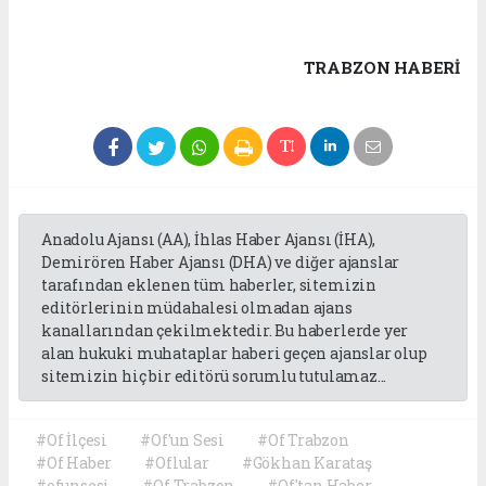
TRABZON HABERİ
Anadolu Ajansı (AA), İhlas Haber Ajansı (İHA),
Demirören Haber Ajansı (DHA) ve diğer ajanslar
tarafından eklenen tüm haberler, sitemizin
editörlerinin müdahalesi olmadan ajans
kanallarından çekilmektedir. Bu haberlerde yer
alan hukuki muhataplar haberi geçen ajanslar olup
sitemizin hiç bir editörü sorumlu tutulamaz...
#Of İlçesi
#Of'un Sesi
#Of Trabzon
#Of Haber
#Oflular
#Gökhan Karataş
#ofunsesi
#Of Trabzon
#Of'tan Haber