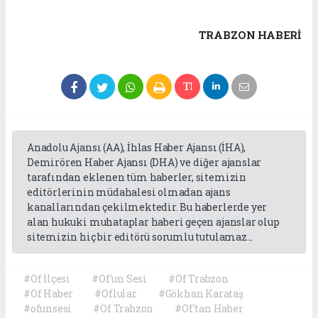
TRABZON HABERİ
Anadolu Ajansı (AA), İhlas Haber Ajansı (İHA),
Demirören Haber Ajansı (DHA) ve diğer ajanslar
tarafından eklenen tüm haberler, sitemizin
editörlerinin müdahalesi olmadan ajans
kanallarından çekilmektedir. Bu haberlerde yer
alan hukuki muhataplar haberi geçen ajanslar olup
sitemizin hiç bir editörü sorumlu tutulamaz...
#Of İlçesi
#Of'un Sesi
#Of Trabzon
#Of Haber
#Oflular
#Gökhan Karataş
#ofunsesi
#Of Trabzon
#Of'tan Haber