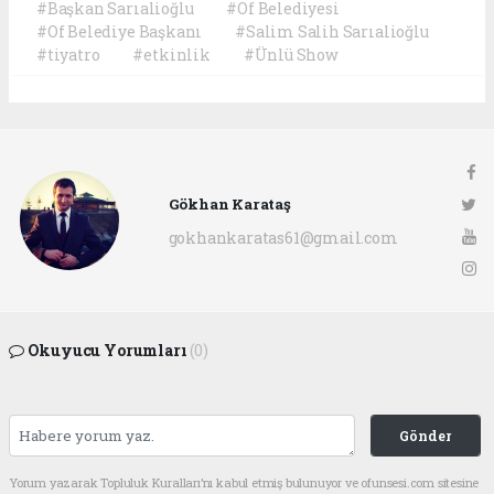
#Başkan Sarıalioğlu
#Of Belediyesi
#Of Belediye Başkanı
#Salim Salih Sarıalioğlu
#tiyatro
#etkinlik
#Ünlü Show
Gökhan Karataş
gokhankaratas61@gmail.com
Okuyucu Yorumları
(0)
Gönder
Yorum yazarak Topluluk Kuralları’nı kabul etmiş bulunuyor ve ofunsesi.com sitesine