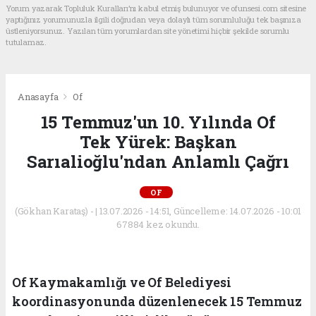
Yorum yazarak Topluluk Kuralları’nı kabul etmiş bulunuyor ve ofunsesi.com sitesine
yaptığınız yorumunuzla ilgili doğrudan veya dolaylı tüm sorumluluğu tek başınıza
üstleniyorsunuz. Yazılan tüm yorumlardan site yönetimi hiçbir şekilde sorumlu
tutulamaz.
Anasayfa
Of
15 Temmuz'un 10. Yılında Of
Tek Yürek: Başkan
Sarıalioğlu'ndan Anlamlı Çağrı
OF
(Gökhan Karataş) - | 13.07.2026 - 14:51, Güncelleme: 14.07.2026 - 10:01
67884 kez okundu.
Of Kaymakamlığı ve Of Belediyesi
koordinasyonunda düzenlenecek 15 Temmuz