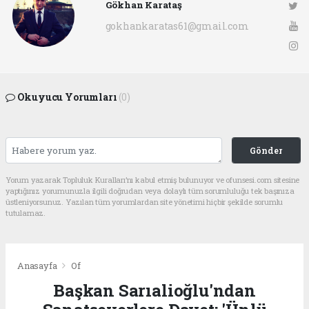
Gökhan Karataş
gokhankaratas61@gmail.com
Okuyucu Yorumları
(0)
Gönder
Yorum yazarak Topluluk Kuralları’nı kabul etmiş bulunuyor ve ofunsesi.com sitesine
yaptığınız yorumunuzla ilgili doğrudan veya dolaylı tüm sorumluluğu tek başınıza
üstleniyorsunuz. Yazılan tüm yorumlardan site yönetimi hiçbir şekilde sorumlu
tutulamaz.
Anasayfa
Of
Başkan Sarıalioğlu'ndan