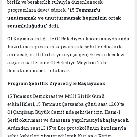
birlik ve beraberlik ruhuyla düzenlenecek
programlara davet ederek,
"15 Temmuz'u
unutmamak ve unutturmamak hepimizin ortak
sorumluluğudur."
dedi.
Of Kaymakamlığı ile Of Belediyesi koordinasyonunda
hazırlanan program kapsamında şehitler dualarla
anılacak, milli birlik yürüyüşü gerçekleştirilecek ve
akşam saatlerinde Of Belediye Meydanı'nda
demokrasi nöbeti tutulacak.
Program Şehitlik Ziyaretiyle Başlayacak
15 Temmuz Demokrasi ve Millî Birlik Günü
etkinlikleri, 15 Temmuz Çarşamba günü saat 13.00'te
Of Çarşıbaşı Büyük Camii'nde şehitler için Hatm-i
Şerif okunması ve duasının yapılmasıyla başlayacak.
Ardından saat 13.15'te ilçe protokolünün katılımıyla
şehit kabirleri ziyaret edilerek Kur'an-ı Kerim