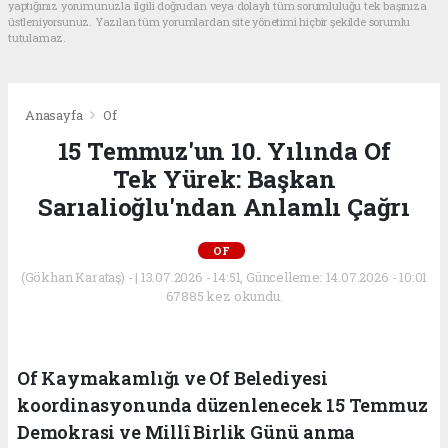
yaptığınız yorumunuzla ilgili doğrudan veya dolaylı tüm sorumluluğu tek başınıza
üstleniyorsunuz. Yazılan tüm yorumlardan site yönetimi hiçbir şekilde sorumlu
tutulamaz.
Anasayfa
Of
15 Temmuz'un 10. Yılında Of
Tek Yürek: Başkan
Sarıalioğlu'ndan Anlamlı Çağrı
OF
(Gökhan Karataş) - | 13.07.2026 - 14:51, Güncelleme: 14.07.2026 - 10:01
67885 kez okundu.
Of Kaymakamlığı ve Of Belediyesi
koordinasyonunda düzenlenecek 15 Temmuz
Demokrasi ve Millî Birlik Günü anma