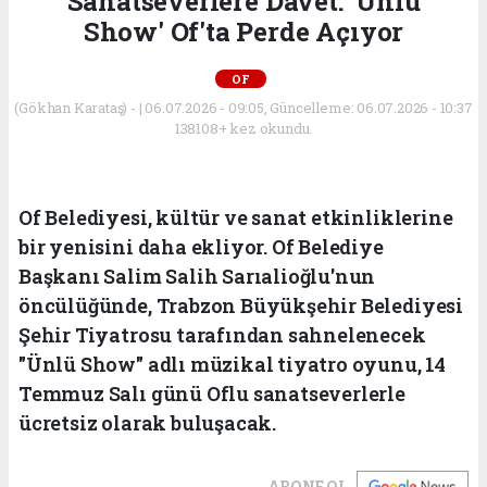
Sanatseverlere Davet: 'Ünlü
Show' Of'ta Perde Açıyor
OF
(Gökhan Karataş) - | 06.07.2026 - 09:05, Güncelleme: 06.07.2026 - 10:37
138108+ kez okundu.
Of Belediyesi, kültür ve sanat etkinliklerine
bir yenisini daha ekliyor. Of Belediye
Başkanı Salim Salih Sarıalioğlu'nun
öncülüğünde, Trabzon Büyükşehir Belediyesi
Şehir Tiyatrosu tarafından sahnelenecek
"Ünlü Show" adlı müzikal tiyatro oyunu, 14
Temmuz Salı günü Oflu sanatseverlerle
ücretsiz olarak buluşacak.
ABONE OL