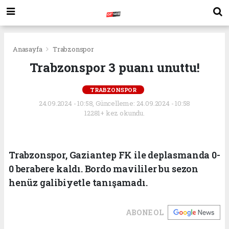
Anasayfa
Trabzonspor
Trabzonspor 3 puanı unuttu!
TRABZONSPOR
24.09.2024 - 10:58, Güncelleme: 24.09.2024 - 10:58
12281+ kez okundu.
Trabzonspor, Gaziantep FK ile deplasmanda 0-
0 berabere kaldı. Bordo mavililer bu sezon
henüz galibiyetle tanışamadı.
ABONE OL