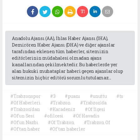
Anadolu Ajansı (AA), İhlas Haber Ajansı (İHA),
Demirören Haber Ajansı (DHA) ve diğer ajanslar
tarafından eklenen tüm haberler, sitemizin
editörlerinin müdahalesi olmadan ajans
kanallarından çekilmektedir. Bu haberlerde yer
alan hukuki muhataplar haberi geçen ajanslar olup
sitemizin hiç bir editörü sorumlu tutulamaz...
#Trabzonspor
#3
#puanı
#unuttu
#ts
#Of Haberleri
#Trabzon
#Trabzon'da
#Trabzon'dan
#Karadeniz
#Of İlçesi
#Of'un Sesi
#ofilcesi
#Of Havadis
#Of'un Nazbı
#Of Trabzon
#Trabzon Of
#Of'tan haber
#Of'tan haberler