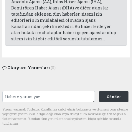
Anadolu Ajansı (AA), İhlas Haber Ajansı (İHA),
Demirören Haber Ajansı (DHA) ve diğer ajanslar
tarafından eklenen tüm haberler, sitemizin
editörlerinin müdahalesi olmadan ajans
kanallarından çekilmektedir. Bu haberlerde yer
alan hukuki muhataplar haberi geçen ajanslar olup
sitemizin hiç bir editörü sorumlu tutulamaz...
Okuyucu Yorumları
(0)
Gönder
Yorum yazarak Topluluk Kuralları’nı kabul etmiş bulunuyor ve ofunsesi.com sitesine
yaptığınız yorumunuzla ilgili doğrudan veya dolaylı tüm sorumluluğu tek başınıza
üstleniyorsunuz. Yazılan tüm yorumlardan site yönetimi hiçbir şekilde sorumlu
tutulamaz.