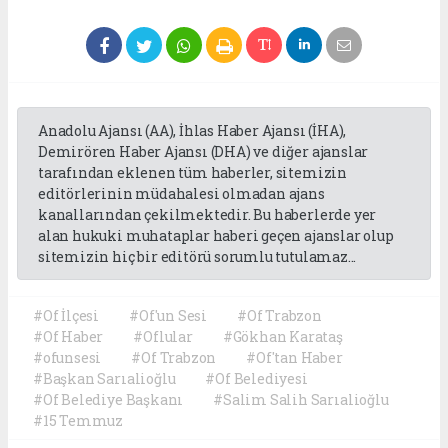
Anadolu Ajansı (AA), İhlas Haber Ajansı (İHA),
Demirören Haber Ajansı (DHA) ve diğer ajanslar
tarafından eklenen tüm haberler, sitemizin
editörlerinin müdahalesi olmadan ajans
kanallarından çekilmektedir. Bu haberlerde yer
alan hukuki muhataplar haberi geçen ajanslar olup
sitemizin hiç bir editörü sorumlu tutulamaz...
#Of İlçesi
#Of'un Sesi
#Of Trabzon
#Of Haber
#Oflular
#Gökhan Karataş
#ofunsesi
#Of Trabzon
#Of'tan Haber
#Başkan Sarıalioğlu
#Of Belediyesi
#Of Belediye Başkanı
#Salim Salih Sarıalioğlu
#15 Temmuz