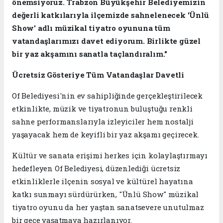
önemsiyoruz. Trabzon Büyükşehir Belediyemizin
değerli katkılarıyla ilçemizde sahnelenecek 'Ünlü
Show' adlı müzikal tiyatro oyununa tüm
vatandaşlarımızı davet ediyorum. Birlikte güzel
bir yaz akşamını sanatla taçlandıralım."
Ücretsiz Gösteriye Tüm Vatandaşlar Davetli
Of Belediyesi'nin ev sahipliğinde gerçekleştirilecek
etkinlikte, müzik ve tiyatronun buluştuğu renkli
sahne performanslarıyla izleyiciler hem nostalji
yaşayacak hem de keyifli bir yaz akşamı geçirecek.
Kültür ve sanata erişimi herkes için kolaylaştırmayı
hedefleyen Of Belediyesi, düzenlediği ücretsiz
etkinliklerle ilçenin sosyal ve kültürel hayatına
katkı sunmayı sürdürürken, "Ünlü Show" müzikal
tiyatro oyunu da her yaştan sanatsevere unutulmaz
bir gece yaşatmaya hazırlanıyor.