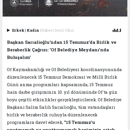
Erkek
|
Kadın
(Haberi Sesli Oku)
Başkan Sarıalioğlu'ndan 15 Temmuz'da Birlik ve
Beraberlik Çağrısı: 'Of Belediye Meydanı'nda
Buluşalım'
Of Kaymakamlığı ve Of Belediyesi koordinasyonunda
düzenlenecek 15 Temmuz Demokrasi ve Millî Birlik
Günü anma programları kapsamında, 15 Temmuz
hain darbe girişiminin 10. yıl dönümünde Of'ta gün
boyu çeşitli etkinlikler gerçekleştirilecek. Of Belediye
Başkanı Salim Salih Sarıalioğlu, tüm vatandaşları
birlik ve beraberlik ruhuyla düzenlenecek
programlara davet ederek,
"15 Temmuz'u
unutmamak ve unutturmamak hepimizin ortak