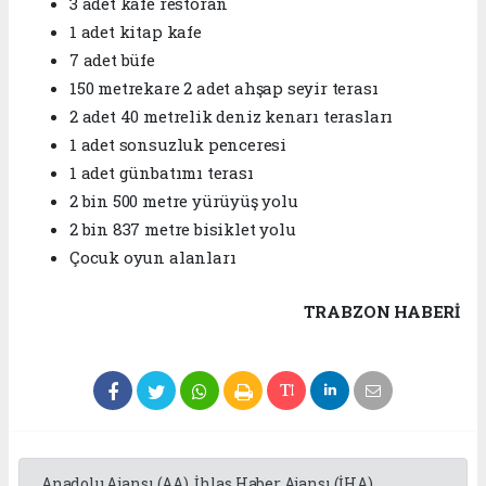
3 adet kafe restoran
1 adet kitap kafe
7 adet büfe
150 metrekare 2 adet ahşap seyir terası
2 adet 40 metrelik deniz kenarı terasları
1 adet sonsuzluk penceresi
1 adet günbatımı terası
2 bin 500 metre yürüyüş yolu
2 bin 837 metre bisiklet yolu
Çocuk oyun alanları
TRABZON HABERİ
Anadolu Ajansı (AA), İhlas Haber Ajansı (İHA),