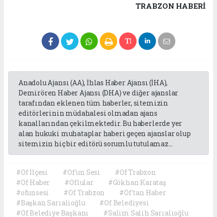
TRABZON HABERİ
Anadolu Ajansı (AA), İhlas Haber Ajansı (İHA),
Demirören Haber Ajansı (DHA) ve diğer ajanslar
tarafından eklenen tüm haberler, sitemizin
editörlerinin müdahalesi olmadan ajans
kanallarından çekilmektedir. Bu haberlerde yer
alan hukuki muhataplar haberi geçen ajanslar olup
sitemizin hiç bir editörü sorumlu tutulamaz...
#Of İlçesi
#Of'un Sesi
#Of Trabzon
#Of Haber
#Oflular
#Gökhan Karataş
#ofunsesi
#Of Trabzon
#Of'tan Haber
#Başkan Sarıalioğlu
#Of Belediyesi
#Of Belediye Başkanı
#Salim Salih Sarıalioğlu