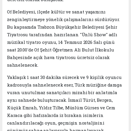
Of Belediyesi, ilçede kültür ve sanat yaşamını
zenginleştirmeye yönelik çalışmalarını sürdürüyor.
Bu kapsamda Trabzon Büyükşehir Belediyesi Şehir
Tiyatrosu tarafından hazırlanan "Ünlü Show" adlı
müzikal tiyatro oyunu, 14 Temmuz 2026 Salı günü
saat 20.00'de Of Şehit Öğretmen Ali Bulut İlkokulu
Bahçesinde açık hava tiyatrosu ücretsiz olarak
sahnelenecek.
Yaklaşık 1 saat 30 dakika sürecek ve 9 kişilik oyuncu
kadrosuyla sahnelenecek eser, Türk müziğine damga
vuran unutulmaz sanatçıları mizahi bir anlatımla
aynı sahnede buluşturacak. İsmail Türüt, Bergen,
Küçük Emrah, Yıldız Tilbe, Müslüm Gürses ve Cem
Karaca gibi hafızalarda iz bırakan isimlerin
canlandırılacağı oyun, geçmişin nostaljisini
günümüz sahne anlayışıyla harmanlayarak