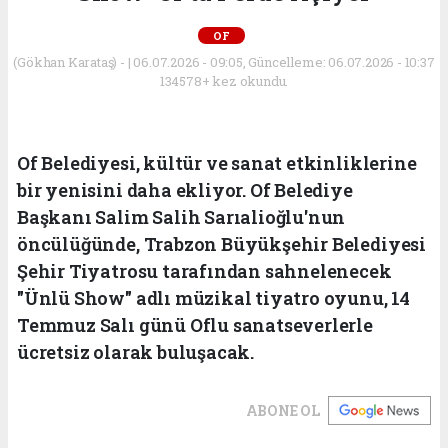
OF
(Gökhan Karataş) - | 06.07.2026 - 09:05, Güncelleme: 06.07.2026 - 10:37
134578+ kez okundu.
Of Belediyesi, kültür ve sanat etkinliklerine
bir yenisini daha ekliyor. Of Belediye
Başkanı Salim Salih Sarıalioğlu'nun
öncülüğünde, Trabzon Büyükşehir Belediyesi
Şehir Tiyatrosu tarafından sahnelenecek
"Ünlü Show" adlı müzikal tiyatro oyunu, 14
Temmuz Salı günü Oflu sanatseverlerle
ücretsiz olarak buluşacak.
ABONE OL