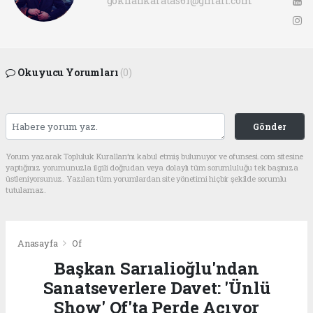
gokhankaratas61@gmail.com
Okuyucu Yorumları
(0)
Gönder
Yorum yazarak Topluluk Kuralları’nı kabul etmiş bulunuyor ve ofunsesi.com sitesine
yaptığınız yorumunuzla ilgili doğrudan veya dolaylı tüm sorumluluğu tek başınıza
üstleniyorsunuz. Yazılan tüm yorumlardan site yönetimi hiçbir şekilde sorumlu
tutulamaz.
Anasayfa
Of
Başkan Sarıalioğlu'ndan
Sanatseverlere Davet: 'Ünlü
Show' Of'ta Perde Açıyor