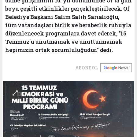
darbe girişiminin 10. yıl dönümünde Of'ta gün
boyu çeşitli etkinlikler gerçekleştirilecek. Of
Belediye Başkanı Salim Salih Sarıalioğlu,
tüm vatandaşları birlik ve beraberlik ruhuyla
düzenlenecek programlara davet ederek, "15
Temmuz'u unutmamak ve unutturmamak
hepimizin ortak sorumluluğudur." dedi.
ABONE OL