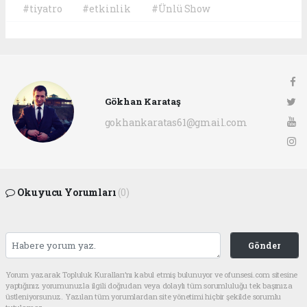
#tiyatro
#etkinlik
#Ünlü Show
Gökhan Karataş
gokhankaratas61@gmail.com
Okuyucu Yorumları
(0)
Gönder
Yorum yazarak Topluluk Kuralları’nı kabul etmiş bulunuyor ve ofunsesi.com sitesine
yaptığınız yorumunuzla ilgili doğrudan veya dolaylı tüm sorumluluğu tek başınıza
üstleniyorsunuz. Yazılan tüm yorumlardan site yönetimi hiçbir şekilde sorumlu