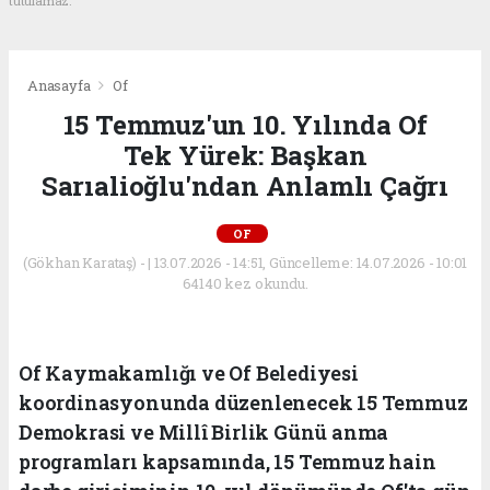
tutulamaz.
Anasayfa
Of
15 Temmuz'un 10. Yılında Of
Tek Yürek: Başkan
Sarıalioğlu'ndan Anlamlı Çağrı
OF
(Gökhan Karataş) - | 13.07.2026 - 14:51, Güncelleme: 14.07.2026 - 10:01
64140 kez okundu.
Of Kaymakamlığı ve Of Belediyesi
koordinasyonunda düzenlenecek 15 Temmuz
Demokrasi ve Millî Birlik Günü anma
programları kapsamında, 15 Temmuz hain