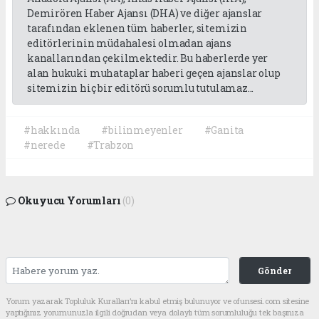
Demirören Haber Ajansı (DHA) ve diğer ajanslar
tarafından eklenen tüm haberler, sitemizin
editörlerinin müdahalesi olmadan ajans
kanallarından çekilmektedir. Bu haberlerde yer
alan hukuki muhataplar haberi geçen ajanslar olup
sitemizin hiç bir editörü sorumlu tutulamaz...
#hakkında
#bilinmeyenler
#Ganita
#nerede
#Trabzon
Okuyucu Yorumları
(0)
Gönder
Yorum yazarak Topluluk Kuralları’nı kabul etmiş bulunuyor ve ofunsesi.com sitesine
yaptığınız yorumunuzla ilgili doğrudan veya dolaylı tüm sorumluluğu tek başınıza