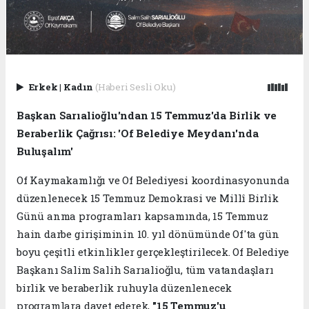
Erkek
|
Kadın
(Haberi Sesli Oku)
Başkan Sarıalioğlu'ndan 15 Temmuz'da Birlik ve
Beraberlik Çağrısı: 'Of Belediye Meydanı'nda
Buluşalım'
Of Kaymakamlığı ve Of Belediyesi koordinasyonunda
düzenlenecek 15 Temmuz Demokrasi ve Millî Birlik
Günü anma programları kapsamında, 15 Temmuz
hain darbe girişiminin 10. yıl dönümünde Of'ta gün
boyu çeşitli etkinlikler gerçekleştirilecek. Of Belediye
Başkanı Salim Salih Sarıalioğlu, tüm vatandaşları
birlik ve beraberlik ruhuyla düzenlenecek
programlara davet ederek,
"15 Temmuz'u