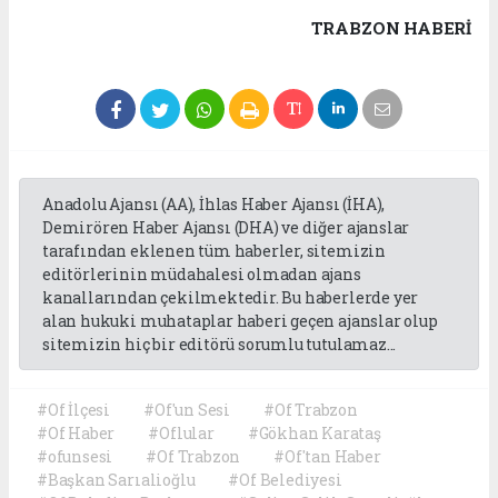
TRABZON HABERİ
Anadolu Ajansı (AA), İhlas Haber Ajansı (İHA),
Demirören Haber Ajansı (DHA) ve diğer ajanslar
tarafından eklenen tüm haberler, sitemizin
editörlerinin müdahalesi olmadan ajans
kanallarından çekilmektedir. Bu haberlerde yer
alan hukuki muhataplar haberi geçen ajanslar olup
sitemizin hiç bir editörü sorumlu tutulamaz...
#Of İlçesi
#Of'un Sesi
#Of Trabzon
#Of Haber
#Oflular
#Gökhan Karataş
#ofunsesi
#Of Trabzon
#Of'tan Haber
#Başkan Sarıalioğlu
#Of Belediyesi