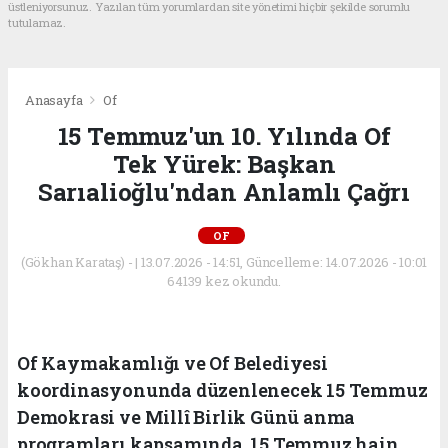
üstleniyorsunuz. Yazılan tüm yorumlardan site yönetimi hiçbir şekilde sorumlu
tutulamaz.
Anasayfa
Of
15 Temmuz'un 10. Yılında Of
Tek Yürek: Başkan
Sarıalioğlu'ndan Anlamlı Çağrı
OF
(Gökhan Karataş) - | 13.07.2026 - 14:51, Güncelleme: 14.07.2026 - 10:01
64139 kez okundu.
Of Kaymakamlığı ve Of Belediyesi
koordinasyonunda düzenlenecek 15 Temmuz
Demokrasi ve Millî Birlik Günü anma
programları kapsamında, 15 Temmuz hain