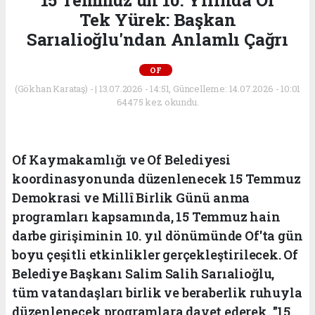
15 Temmuz'un 10. Yılında Of
Tek Yürek: Başkan
Sarıalioğlu'ndan Anlamlı Çağrı
OF
(Gökhan Karataş) - | 13.07.2026 - 14:51, Güncelleme: 14.07.2026 - 10:01
64475 kez okundu.
Of Kaymakamlığı ve Of Belediyesi
koordinasyonunda düzenlenecek 15 Temmuz
Demokrasi ve Millî Birlik Günü anma
programları kapsamında, 15 Temmuz hain
darbe girişiminin 10. yıl dönümünde Of'ta gün
boyu çeşitli etkinlikler gerçekleştirilecek. Of
Belediye Başkanı Salim Salih Sarıalioğlu,
tüm vatandaşları birlik ve beraberlik ruhuyla
düzenlenecek programlara davet ederek, "15