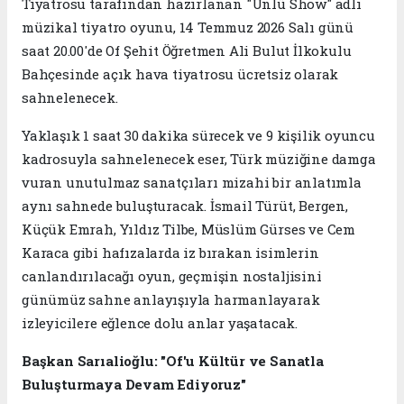
Tiyatrosu tarafından hazırlanan "Ünlü Show" adlı
müzikal tiyatro oyunu, 14 Temmuz 2026 Salı günü
saat 20.00'de Of Şehit Öğretmen Ali Bulut İlkokulu
Bahçesinde açık hava tiyatrosu ücretsiz olarak
sahnelenecek.
Yaklaşık 1 saat 30 dakika sürecek ve 9 kişilik oyuncu
kadrosuyla sahnelenecek eser, Türk müziğine damga
vuran unutulmaz sanatçıları mizahi bir anlatımla
aynı sahnede buluşturacak. İsmail Türüt, Bergen,
Küçük Emrah, Yıldız Tilbe, Müslüm Gürses ve Cem
Karaca gibi hafızalarda iz bırakan isimlerin
canlandırılacağı oyun, geçmişin nostaljisini
günümüz sahne anlayışıyla harmanlayarak
izleyicilere eğlence dolu anlar yaşatacak.
Başkan Sarıalioğlu: "Of'u Kültür ve Sanatla
Buluşturmaya Devam Ediyoruz"