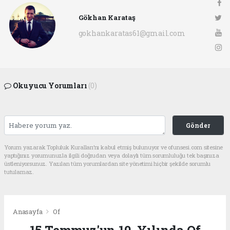
Gökhan Karataş
gokhankaratas61@gmail.com
Okuyucu Yorumları
(0)
Gönder
Yorum yazarak Topluluk Kuralları’nı kabul etmiş bulunuyor ve ofunsesi.com sitesine
yaptığınız yorumunuzla ilgili doğrudan veya dolaylı tüm sorumluluğu tek başınıza
üstleniyorsunuz. Yazılan tüm yorumlardan site yönetimi hiçbir şekilde sorumlu
tutulamaz.
Anasayfa
Of