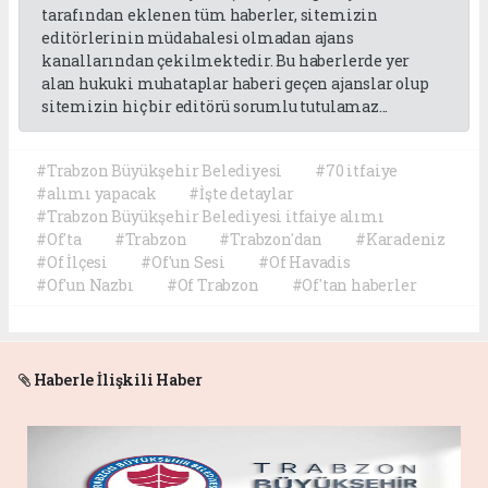
tarafından eklenen tüm haberler, sitemizin
editörlerinin müdahalesi olmadan ajans
kanallarından çekilmektedir. Bu haberlerde yer
alan hukuki muhataplar haberi geçen ajanslar olup
sitemizin hiç bir editörü sorumlu tutulamaz...
#Trabzon Büyükşehir Belediyesi
#70 itfaiye
#alımı yapacak
#İşte detaylar
#Trabzon Büyükşehir Belediyesi itfaiye alımı
#Of'ta
#Trabzon
#Trabzon'dan
#Karadeniz
#Of İlçesi
#Of'un Sesi
#Of Havadis
#Of'un Nazbı
#Of Trabzon
#Of'tan haberler
Haberle İlişkili Haber