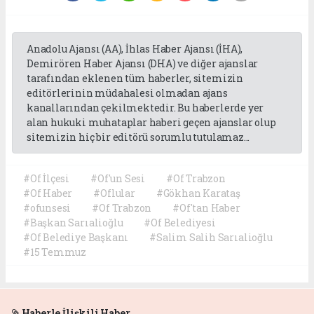
Anadolu Ajansı (AA), İhlas Haber Ajansı (İHA),
Demirören Haber Ajansı (DHA) ve diğer ajanslar
tarafından eklenen tüm haberler, sitemizin
editörlerinin müdahalesi olmadan ajans
kanallarından çekilmektedir. Bu haberlerde yer
alan hukuki muhataplar haberi geçen ajanslar olup
sitemizin hiç bir editörü sorumlu tutulamaz...
#Of İlçesi
#Of'un Sesi
#Of Trabzon
#Of Haber
#Oflular
#Gökhan Karataş
#ofunsesi
#Of Trabzon
#Of'tan Haber
#Başkan Sarıalioğlu
#Of Belediyesi
#Of Belediye Başkanı
#Salim Salih Sarıalioğlu
#15 Temmuz
Haberle İlişkili Haber