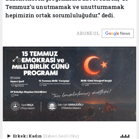
Temmuz'u unutmamak ve unutturmamak
hepimizin ortak sorumluluğudur." dedi.
ABONE OL
Erkek
|
Kadın
(Haberi Sesli Oku)