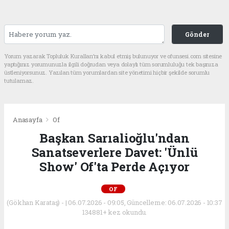
Gönder
Yorum yazarak Topluluk Kuralları’nı kabul etmiş bulunuyor ve ofunsesi.com sitesine
yaptığınız yorumunuzla ilgili doğrudan veya dolaylı tüm sorumluluğu tek başınıza
üstleniyorsunuz. Yazılan tüm yorumlardan site yönetimi hiçbir şekilde sorumlu
tutulamaz.
Anasayfa
Of
Başkan Sarıalioğlu'ndan
Sanatseverlere Davet: 'Ünlü
Show' Of'ta Perde Açıyor
OF
(Gökhan Karataş) - | 06.07.2026 - 09:05, Güncelleme: 06.07.2026 - 10:37
134881+ kez okundu.