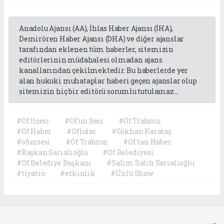
Anadolu Ajansı (AA), İhlas Haber Ajansı (İHA),
Demirören Haber Ajansı (DHA) ve diğer ajanslar
tarafından eklenen tüm haberler, sitemizin
editörlerinin müdahalesi olmadan ajans
kanallarından çekilmektedir. Bu haberlerde yer
alan hukuki muhataplar haberi geçen ajanslar olup
sitemizin hiç bir editörü sorumlu tutulamaz...
#Of İlçesi
#Of'un Sesi
#Of Trabzon
#Of Haber
#Oflular
#Gökhan Karataş
#ofunsesi
#Of Trabzon
#Of'tan Haber
#Başkan Sarıalioğlu
#Of Belediyesi
#Of Belediye Başkanı
#Salim Salih Sarıalioğlu
#tiyatro
#etkinlik
#Ünlü Show